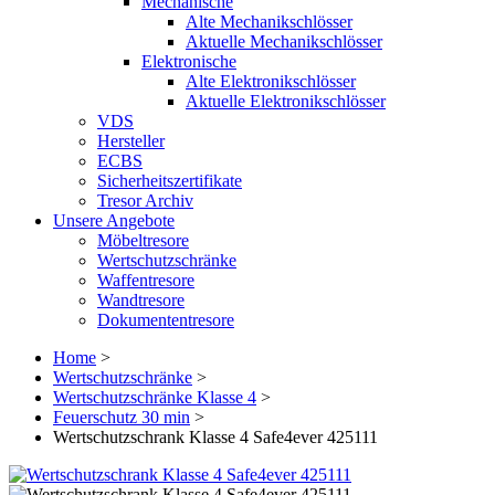
Mechanische
Alte Mechanikschlösser
Aktuelle Mechanikschlösser
Elektronische
Alte Elektronikschlösser
Aktuelle Elektronikschlösser
VDS
Hersteller
ECBS
Sicherheitszertifikate
Tresor Archiv
Unsere Angebote
Möbeltresore
Wertschutzschränke
Waffentresore
Wandtresore
Dokumententresore
Home
>
Wertschutzschränke
>
Wertschutzschränke Klasse 4
>
Feuerschutz 30 min
>
Wertschutzschrank Klasse 4 Safe4ever 425111