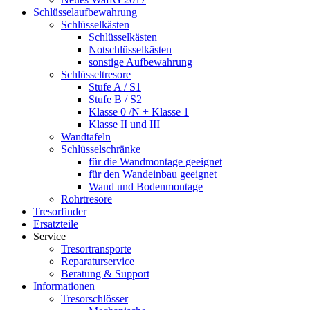
Schlüsselaufbewahrung
Schlüsselkästen
Schlüsselkästen
Notschlüsselkästen
sonstige Aufbewahrung
Schlüsseltresore
Stufe A / S1
Stufe B / S2
Klasse 0 /N + Klasse 1
Klasse II und III
Wandtafeln
Schlüsselschränke
für die Wandmontage geeignet
für den Wandeinbau geeignet
Wand und Bodenmontage
Rohrtresore
Tresorfinder
Ersatzteile
Service
Tresortransporte
Reparaturservice
Beratung & Support
Informationen
Tresorschlösser