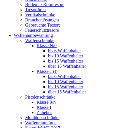
Boden - / Rohrtresore
Tresortüren
Vertikalschränke
Branchenlösungen
Gebrauchte Tresore
Feuerschutztresore
Waffenaufbewahrung
Waffenschränke
Klasse N/0
bis 6 Waffenhalter
bis 10 Waffenhalter
bis 15 Waffenhalter
über 15 Waffenhalter
Klasse 1 (I)
bis 6 Waffenhalter
bis 10 Waffenhalter
bis 15 Waffenhalter
über 15 Waffenhalter
Pistolenschränke
Klasse 0/N
Klasse I
Zubehör
Munitionsschränke
Waffenraumtüren
Neues WaffG 2017