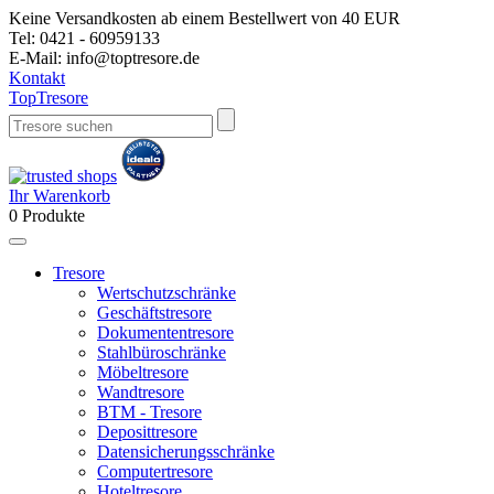
Keine Versandkosten ab einem Bestellwert von 40 EUR
Tel:
0421 - 60959133
E-Mail:
info@toptresore.de
Kontakt
Top
Tresore
Ihr Warenkorb
0
Produkte
Tresore
Wertschutzschränke
Geschäftstresore
Dokumententresore
Stahlbüroschränke
Möbeltresore
Wandtresore
BTM - Tresore
Deposittresore
Datensicherungsschränke
Computertresore
Hoteltresore