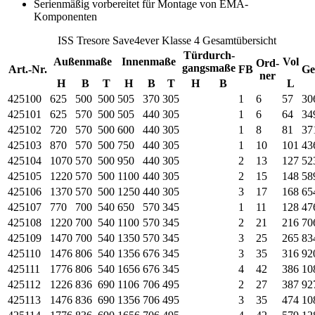
Serienmäßig vorbereitet für Montage von EMA-
Komponenten
ISS Tresore Save4ever Klasse 4 Gesamtübersicht
Türdurch-
Außenmaße
Innenmaße
Vol
Ord-
gangsmaße
Art.-Nr.
FB
Ge
ner
H
B
T
H
B
T
H
B
L
425100
625
500
500
505
370
305
1
6
57
30
425101
625
570
500
505
440
305
1
6
64
34
425102
720
570
500
600
440
305
1
8
81
37
425103
870
570
500
750
440
305
1
10
101
43
425104
1070
570
500
950
440
305
2
13
127
52
425105
1220
570
500
1100
440
305
2
15
148
58
425106
1370
570
500
1250
440
305
3
17
168
65
425107
770
700
540
650
570
345
1
11
128
47
425108
1220
700
540
1100
570
345
2
21
216
70
425109
1470
700
540
1350
570
345
3
25
265
83
425110
1476
806
540
1356
676
345
3
35
316
92
425111
1776
806
540
1656
676
345
4
42
386
10
425112
1226
836
690
1106
706
495
2
27
387
92
425113
1476
836
690
1356
706
495
3
35
474
10