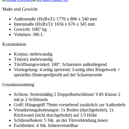
Maße und Gewicht
Außenmaße (HxBxT): 1776 x 806 x 540 mm
Innenmaße (HxBxT): 1656 x 676 x 345 mm
Gewicht: 1087 kg
Volumen: 386 L
Konstruktion
Korpus: mehrwandig
Tür(en): mehrwandig
Türöffnungswinkel: 180°, Scharniere außenliegend
Verriegelung: 4-seitig sperrend; 3-seitig über Riegelwerk +
spezielles Hintergreifprofil auf der Scharnierseite
Grundausstattung
Schloss: Serienmäßig 2 Doppelbartschlösser VdS Klasse 2
mit je 2 Schlüsseln
Griff: Hängegriff 79mm vorstehend zusätzlich zur Außentiefe
Verankerungsbohrungen: 1x Boden (durchgebohrt), 1x
Rückwand (nicht durchgebohrt) auf 1/3 Höhe
Schlüsselhaken: 5 Stk. an der Türverkleidung innen
Fachböden: 4 Stk. höhenverstellbar