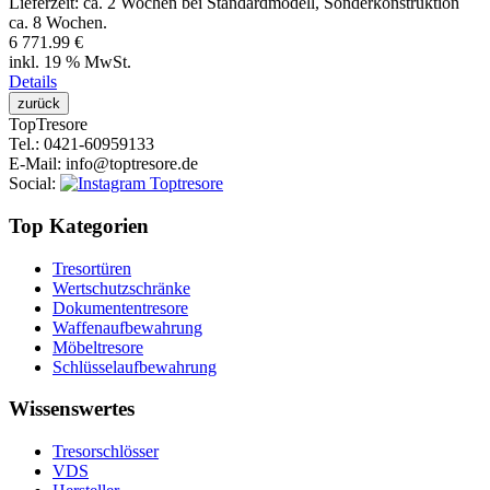
Lieferzeit:
ca. 2 Wochen bei Standardmodell, Sonderkonstruktion
ca. 8 Wochen.
6 771.99 €
inkl. 19 % MwSt.
Details
Top
Tresore
Tel.
: 0421-60959133
E-Mail
: info@toptresore.de
Social
:
Top Kategorien
Tresortüren
Wertschutzschränke
Dokumententresore
Waffenaufbewahrung
Möbeltresore
Schlüsselaufbewahrung
Wissenswertes
Tresorschlösser
VDS