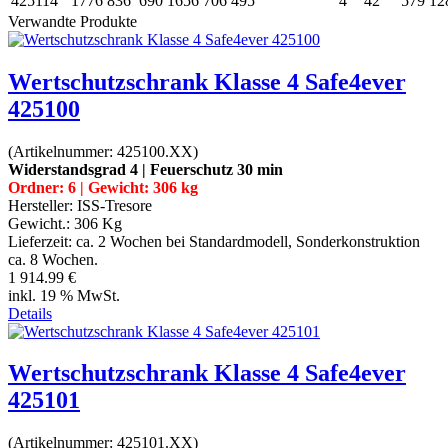
425114
1776
836
690
1656
706
495
4
42
579
12
Verwandte Produkte
Wertschutzschrank Klasse 4 Safe4ever
425100
(Artikelnummer:
425100.XX
)
Widerstandsgrad 4 | Feuerschutz 30 min
Ordner: 6 | Gewicht: 306 kg
Hersteller:
ISS-Tresore
Gewicht.:
306 Kg
Lieferzeit:
ca. 2 Wochen bei Standardmodell, Sonderkonstruktion
ca. 8 Wochen.
1 914.99 €
inkl. 19 % MwSt.
Details
Wertschutzschrank Klasse 4 Safe4ever
425101
(Artikelnummer:
425101.XX
)