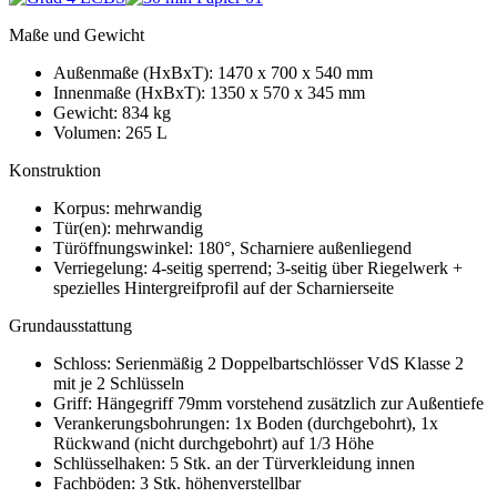
Maße und Gewicht
Außenmaße (HxBxT): 1470 x 700 x 540 mm
Innenmaße (HxBxT): 1350 x 570 x 345 mm
Gewicht: 834 kg
Volumen: 265 L
Konstruktion
Korpus: mehrwandig
Tür(en): mehrwandig
Türöffnungswinkel: 180°, Scharniere außenliegend
Verriegelung: 4-seitig sperrend; 3-seitig über Riegelwerk +
spezielles Hintergreifprofil auf der Scharnierseite
Grundausstattung
Schloss: Serienmäßig 2 Doppelbartschlösser VdS Klasse 2
mit je 2 Schlüsseln
Griff: Hängegriff 79mm vorstehend zusätzlich zur Außentiefe
Verankerungsbohrungen: 1x Boden (durchgebohrt), 1x
Rückwand (nicht durchgebohrt) auf 1/3 Höhe
Schlüsselhaken: 5 Stk. an der Türverkleidung innen
Fachböden: 3 Stk. höhenverstellbar