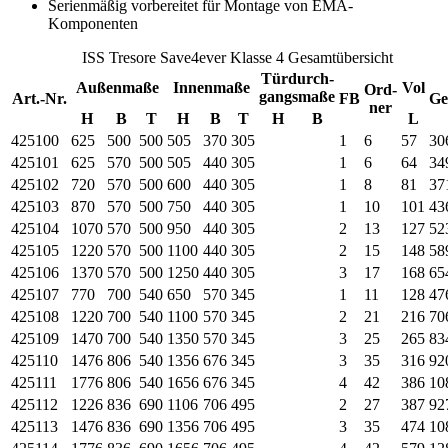
Serienmäßig vorbereitet für Montage von EMA-
Komponenten
ISS Tresore Save4ever Klasse 4 Gesamtübersicht
Türdurch-
Außenmaße
Innenmaße
Vol
Ord-
gangsmaße
Art.-Nr.
FB
Ge
ner
H
B
T
H
B
T
H
B
L
425100
625
500
500
505
370
305
1
6
57
30
425101
625
570
500
505
440
305
1
6
64
34
425102
720
570
500
600
440
305
1
8
81
37
425103
870
570
500
750
440
305
1
10
101
43
425104
1070
570
500
950
440
305
2
13
127
52
425105
1220
570
500
1100
440
305
2
15
148
58
425106
1370
570
500
1250
440
305
3
17
168
65
425107
770
700
540
650
570
345
1
11
128
47
425108
1220
700
540
1100
570
345
2
21
216
70
425109
1470
700
540
1350
570
345
3
25
265
83
425110
1476
806
540
1356
676
345
3
35
316
92
425111
1776
806
540
1656
676
345
4
42
386
10
425112
1226
836
690
1106
706
495
2
27
387
92
425113
1476
836
690
1356
706
495
3
35
474
10