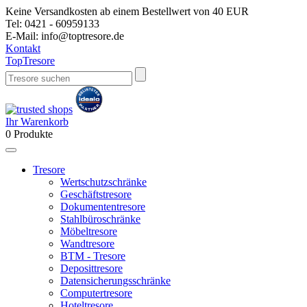
Keine Versandkosten ab einem Bestellwert von 40 EUR
Tel:
0421 - 60959133
E-Mail:
info@toptresore.de
Kontakt
Top
Tresore
Ihr Warenkorb
0
Produkte
Tresore
Wertschutzschränke
Geschäftstresore
Dokumententresore
Stahlbüroschränke
Möbeltresore
Wandtresore
BTM - Tresore
Deposittresore
Datensicherungsschränke
Computertresore
Hoteltresore