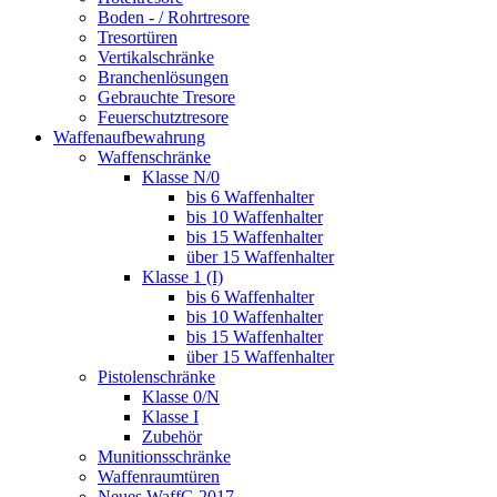
Boden - / Rohrtresore
Tresortüren
Vertikalschränke
Branchenlösungen
Gebrauchte Tresore
Feuerschutztresore
Waffenaufbewahrung
Waffenschränke
Klasse N/0
bis 6 Waffenhalter
bis 10 Waffenhalter
bis 15 Waffenhalter
über 15 Waffenhalter
Klasse 1 (I)
bis 6 Waffenhalter
bis 10 Waffenhalter
bis 15 Waffenhalter
über 15 Waffenhalter
Pistolenschränke
Klasse 0/N
Klasse I
Zubehör
Munitionsschränke
Waffenraumtüren
Neues WaffG 2017