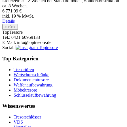
Lieferzeit:
ca. 2 Wochen bei Standardmodell, Sonderkonstruktion
ca. 8 Wochen.
6 771.99 €
inkl. 19 % MwSt.
Details
Top
Tresore
Tel.
: 0421-60959133
E-Mail
: info@toptresore.de
Social
:
Top Kategorien
Tresortüren
Wertschutzschränke
Dokumententresore
Waffenaufbewahrung
Möbeltresore
Schlüsselaufbewahrung
Wissenswertes
Tresorschlösser
VDS