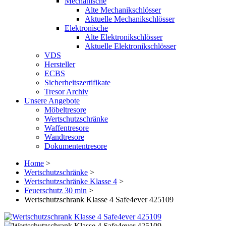
Mechanische
Alte Mechanikschlösser
Aktuelle Mechanikschlösser
Elektronische
Alte Elektronikschlösser
Aktuelle Elektronikschlösser
VDS
Hersteller
ECBS
Sicherheitszertifikate
Tresor Archiv
Unsere Angebote
Möbeltresore
Wertschutzschränke
Waffentresore
Wandtresore
Dokumententresore
Home
>
Wertschutzschränke
>
Wertschutzschränke Klasse 4
>
Feuerschutz 30 min
>
Wertschutzschrank Klasse 4 Safe4ever 425109