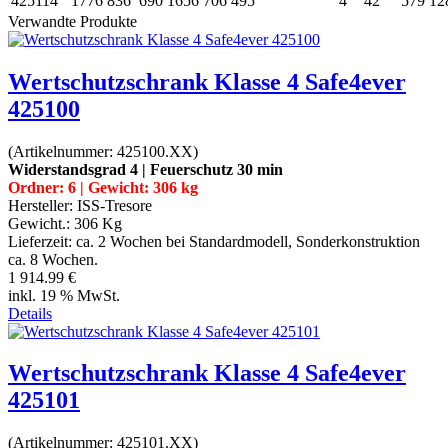
425114
1776
836
690
1656
706
495
4
42
579
12
Verwandte Produkte
Wertschutzschrank Klasse 4 Safe4ever
425100
(Artikelnummer:
425100.XX
)
Widerstandsgrad 4 | Feuerschutz 30 min
Ordner: 6 | Gewicht: 306 kg
Hersteller:
ISS-Tresore
Gewicht.:
306 Kg
Lieferzeit:
ca. 2 Wochen bei Standardmodell, Sonderkonstruktion
ca. 8 Wochen.
1 914.99 €
inkl. 19 % MwSt.
Details
Wertschutzschrank Klasse 4 Safe4ever
425101
(Artikelnummer:
425101.XX
)