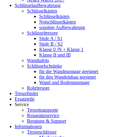
Schlüsselaufbewahrung
Schlüsselkästen
Schlüsselkästen
Notschlüsselkästen
sonstige Aufbewahrung
Schlüsseltresore
Stufe A / S1
Stufe B / S2
Klasse 0 /N + Klasse 1
Klasse II und III
Wandtafeln
Schlüsselschränke
für die Wandmontage geeignet
für den Wandeinbau geeignet
Wand und Bodenmontage
Rohrtresore
Tresorfinder
Ersatzteile
Service
Tresortransporte
Reparaturservice
Beratung & Support
Informationen
Tresorschlösser