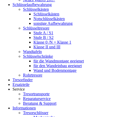
Schlüsselaufbewahrung
Schlüsselkästen
Schlüsselkästen
Notschlüsselkästen
sonstige Aufbewahrung
Schlüsseltresore
Stufe A / S1
Stufe B / S2
Klasse 0 /N + Klasse 1
Klasse II und III
Wandtafeln
Schlüsselschränke
für die Wandmontage geeignet
für den Wandeinbau geeignet
Wand und Bodenmontage
Rohrtresore
Tresorfinder
Ersatzteile
Service
Tresortransporte
Reparaturservice
Beratung & Support
Informationen
Tresorschlösser