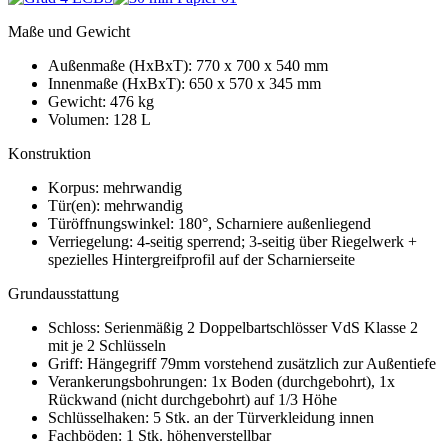
Maße und Gewicht
Außenmaße (HxBxT): 770 x 700 x 540 mm
Innenmaße (HxBxT): 650 x 570 x 345 mm
Gewicht: 476 kg
Volumen: 128 L
Konstruktion
Korpus: mehrwandig
Tür(en): mehrwandig
Türöffnungswinkel: 180°, Scharniere außenliegend
Verriegelung: 4-seitig sperrend; 3-seitig über Riegelwerk +
spezielles Hintergreifprofil auf der Scharnierseite
Grundausstattung
Schloss: Serienmäßig 2 Doppelbartschlösser VdS Klasse 2
mit je 2 Schlüsseln
Griff: Hängegriff 79mm vorstehend zusätzlich zur Außentiefe
Verankerungsbohrungen: 1x Boden (durchgebohrt), 1x
Rückwand (nicht durchgebohrt) auf 1/3 Höhe
Schlüsselhaken: 5 Stk. an der Türverkleidung innen
Fachböden: 1 Stk. höhenverstellbar