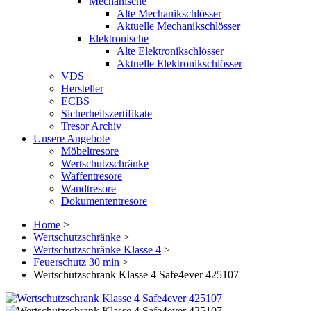
Mechanische
Alte Mechanikschlösser
Aktuelle Mechanikschlösser
Elektronische
Alte Elektronikschlösser
Aktuelle Elektronikschlösser
VDS
Hersteller
ECBS
Sicherheitszertifikate
Tresor Archiv
Unsere Angebote
Möbeltresore
Wertschutzschränke
Waffentresore
Wandtresore
Dokumententresore
Home
>
Wertschutzschränke
>
Wertschutzschränke Klasse 4
>
Feuerschutz 30 min
>
Wertschutzschrank Klasse 4 Safe4ever 425107