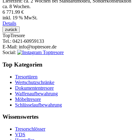
Lieferzeit:
ca. 2 Wochen bei Standardmodell, Sonderkonstruktion
ca. 8 Wochen.
6 771.99 €
inkl. 19 % MwSt.
Details
Top
Tresore
Tel.
: 0421-60959133
E-Mail
: info@toptresore.de
Social
:
Top Kategorien
Tresortüren
Wertschutzschränke
Dokumententresore
Waffenaufbewahrung
Möbeltresore
Schlüsselaufbewahrung
Wissenswertes
Tresorschlösser
VDS