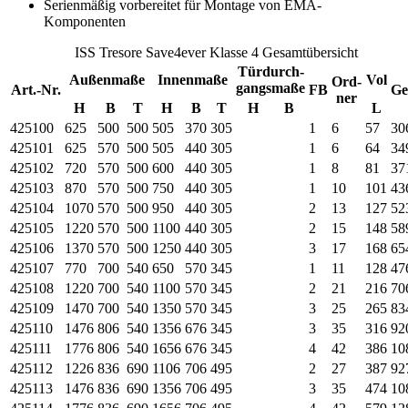
Serienmäßig vorbereitet für Montage von EMA-
Komponenten
ISS Tresore Save4ever Klasse 4 Gesamtübersicht
Türdurch-
Außenmaße
Innenmaße
Vol
Ord-
gangsmaße
Art.-Nr.
FB
Ge
ner
H
B
T
H
B
T
H
B
L
425100
625
500
500
505
370
305
1
6
57
30
425101
625
570
500
505
440
305
1
6
64
34
425102
720
570
500
600
440
305
1
8
81
37
425103
870
570
500
750
440
305
1
10
101
43
425104
1070
570
500
950
440
305
2
13
127
52
425105
1220
570
500
1100
440
305
2
15
148
58
425106
1370
570
500
1250
440
305
3
17
168
65
425107
770
700
540
650
570
345
1
11
128
47
425108
1220
700
540
1100
570
345
2
21
216
70
425109
1470
700
540
1350
570
345
3
25
265
83
425110
1476
806
540
1356
676
345
3
35
316
92
425111
1776
806
540
1656
676
345
4
42
386
10
425112
1226
836
690
1106
706
495
2
27
387
92
425113
1476
836
690
1356
706
495
3
35
474
10