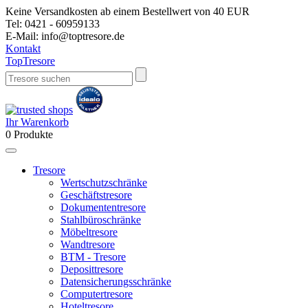
Keine Versandkosten ab einem Bestellwert von 40 EUR
Tel:
0421 - 60959133
E-Mail:
info@toptresore.de
Kontakt
Top
Tresore
Ihr Warenkorb
0
Produkte
Tresore
Wertschutzschränke
Geschäftstresore
Dokumententresore
Stahlbüroschränke
Möbeltresore
Wandtresore
BTM - Tresore
Deposittresore
Datensicherungsschränke
Computertresore
Hoteltresore