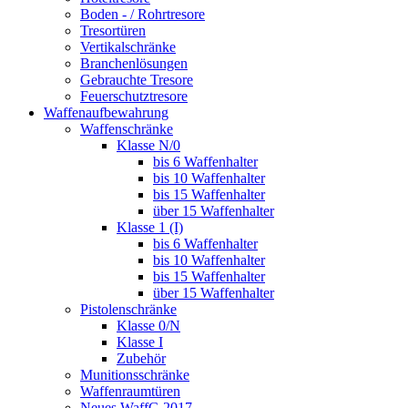
Boden - / Rohrtresore
Tresortüren
Vertikalschränke
Branchenlösungen
Gebrauchte Tresore
Feuerschutztresore
Waffenaufbewahrung
Waffenschränke
Klasse N/0
bis 6 Waffenhalter
bis 10 Waffenhalter
bis 15 Waffenhalter
über 15 Waffenhalter
Klasse 1 (I)
bis 6 Waffenhalter
bis 10 Waffenhalter
bis 15 Waffenhalter
über 15 Waffenhalter
Pistolenschränke
Klasse 0/N
Klasse I
Zubehör
Munitionsschränke
Waffenraumtüren
Neues WaffG 2017