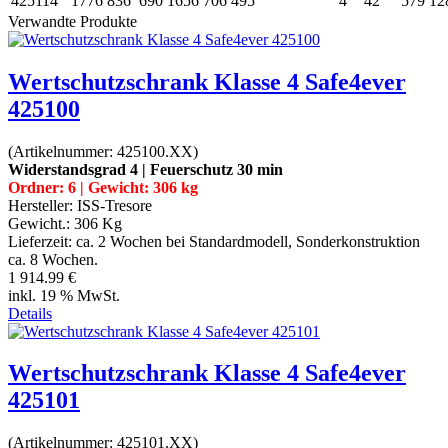
425114
1776
836
690
1656
706
495
4
42
579
12
Verwandte Produkte
Wertschutzschrank Klasse 4 Safe4ever
425100
(Artikelnummer:
425100.XX
)
Widerstandsgrad 4 | Feuerschutz 30 min
Ordner: 6 | Gewicht: 306 kg
Hersteller:
ISS-Tresore
Gewicht.:
306 Kg
Lieferzeit:
ca. 2 Wochen bei Standardmodell, Sonderkonstruktion
ca. 8 Wochen.
1 914.99 €
inkl. 19 % MwSt.
Details
Wertschutzschrank Klasse 4 Safe4ever
425101
(Artikelnummer:
425101.XX
)