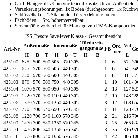
Griff: Hängegriff 79mm vorstehend zusätzlich zur Außentiefe
Verankerungsbohrungen: 1x Boden (durchgebohrt), 1x Rückwan
Schlüsselhaken: 5 Stk. an der Türverkleidung innen
Fachböden: 1 Stk. höhenverstellbar
Serienmäßig vorbereitet für Montage von EMA-Komponenten
ISS Tresore Save4ever Klasse 4 Gesamtübersicht
Türdurch-
Außenmaße
Innenmaße
Vol
Ord-
gangsmaße
Art.-Nr.
FB
Ge
ner
H
B
T
H
B
T
H
B
L
425100
625
500
500
505
370
305
1
6
57
30
425101
625
570
500
505
440
305
1
6
64
34
425102
720
570
500
600
440
305
1
8
81
37
425103
870
570
500
750
440
305
1
10
101
43
425104
1070
570
500
950
440
305
2
13
127
52
425105
1220
570
500
1100
440
305
2
15
148
58
425106
1370
570
500
1250
440
305
3
17
168
65
425107
770
700
540
650
570
345
1
11
128
47
425108
1220
700
540
1100
570
345
2
21
216
70
425109
1470
700
540
1350
570
345
3
25
265
83
425110
1476
806
540
1356
676
345
3
35
316
92
425111
1776
806
540
1656
676
345
4
42
386
10