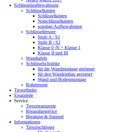
Schlüsselaufbewahrung
Schlüsselkästen
Schlüsselkästen
Notschlüsselkästen
sonstige Aufbewahrung
Schlüsseltresore
Stufe A / S1
Stufe B / S2
Klasse 0 /N + Klasse 1
Klasse II und III
Wandtafeln
Schlüsselschränke
für die Wandmontage geeignet
für den Wandeinbau geeignet
Wand und Bodenmontage
Rohrtresore
Tresorfinder
Ersatzteile
Service
Tresortransporte
Reparaturservice
Beratung & Support
Informationen
Tresorschlösser