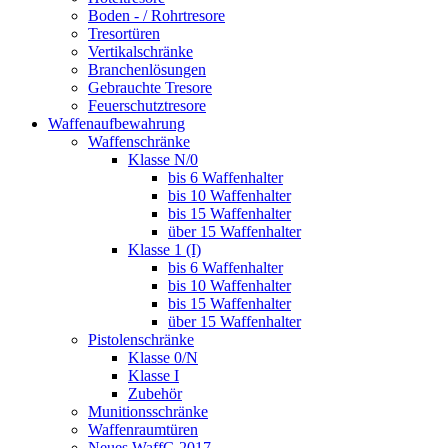
Boden - / Rohrtresore
Tresortüren
Vertikalschränke
Branchenlösungen
Gebrauchte Tresore
Feuerschutztresore
Waffenaufbewahrung
Waffenschränke
Klasse N/0
bis 6 Waffenhalter
bis 10 Waffenhalter
bis 15 Waffenhalter
über 15 Waffenhalter
Klasse 1 (I)
bis 6 Waffenhalter
bis 10 Waffenhalter
bis 15 Waffenhalter
über 15 Waffenhalter
Pistolenschränke
Klasse 0/N
Klasse I
Zubehör
Munitionsschränke
Waffenraumtüren
Neues WaffG 2017