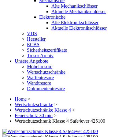
Mechanische
Alte Mechanikschlösser
Aktuelle Mechanikschlösser
Elektronische
Alte Elektronikschlösser
Aktuelle Elektronikschlösser
VDS
Hersteller
ECBS
Sicherheitszertifikate
Tresor Archiv
Unsere Angebote
Möbeltresore
Wertschutzschränke
Waffentresore
Wandtresore
Dokumententresore
Home
>
Wertschutzschränke
>
Wertschutzschränke Klasse 4
>
Feuerschutz 30 min
>
Wertschutzschrank Klasse 4 Safe4ever 425100