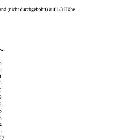
d (nicht durchgebohrt) auf 1/3 Höhe
w.
6
9
1
6
3
9
4
6
6
4
0
87