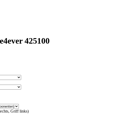
e4ever 425100
chts, Griff links)