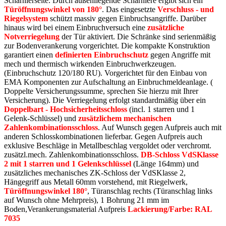
Scharnierseite. Durch außenliegende Scharniere ergibt sich ein
Türöffnungswinkel von 180°
. Das eingesetzte
Verschluss - und
Riegelsystem
schützt massiv gegen Einbruchsangriffe. Darüber
hinaus wird bei einem Einbruchversuch eine
zusätzliche
Notverriegelung
der Tür aktiviert. Die Schränke sind serienmäßig
zur Bodenverankerung vorgerichtet. Die kompakte Konstruktion
garantiert einen
definierten Einbruchschutz
gegen Angriffe mit
mech und thermisch wirkenden Einbruchwerkzeugen.
(Einbruchschutz 120/180 RU). Vorgerichtet für den Einbau von
EMA Komponenten zur Aufschaltung an Einbruchmeldeanlage. (
Doppelte Versicherungssumme, sprechen Sie hierzu mit Ihrer
Versicherung). Die Verriegelung erfolgt standardmäßig über ein
Doppelbart - Hochsicherheitsschloss
(incl. 1 starren und 1
Gelenk-Schlüssel) und
zusätzlichem mechanischen
Zahlenkombinationsschloss
. Auf Wunsch gegen Aufpreis auch mit
anderen Schlosskombinationen lieferbar. Gegen Aufpreis auch
exklusive Beschläge in Metallbeschlag vergoldet oder verchromt.
zusätzl.mech. Zahlenkombinationsschloss.
DB-Schloss VdSKlasse
2 mit 1 starren und 1 Gelenkschlüssel
(Länge 164mm) und
zusätzliches mechanisches ZK-Schloss der VdSKlasse 2,
Hängegriff aus Metall 60mm vorstehend, mit Riegelwerk,
Türöffnungswinkel 180°
, Türanschlag rechts (Türanschlag links
auf Wunsch ohne Mehrpreis), 1 Bohrung 21 mm im
Boden,Verankerungsmaterial Aufpreis
Lackierung/Farbe: RAL
7035