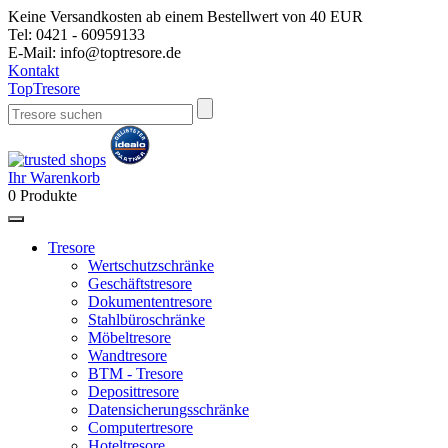
Keine Versandkosten ab einem Bestellwert von 40 EUR
Tel:
0421 - 60959133
E-Mail:
info@toptresore.de
Kontakt
Top
Tresore
Ihr Warenkorb
0
Produkte
Tresore
Wertschutzschränke
Geschäftstresore
Dokumententresore
Stahlbüroschränke
Möbeltresore
Wandtresore
BTM - Tresore
Deposittresore
Datensicherungsschränke
Computertresore
Hoteltresore