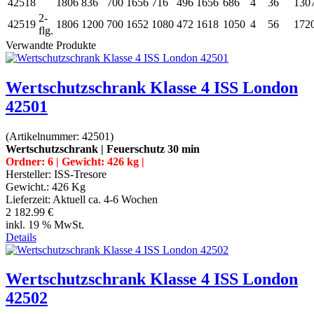
42518
1806
836
700
1656
716
496
1656
686
4
36
130
2-
42519
1806
1200
700
1652
1080
472
1618
1050
4
56
172
flg.
Verwandte Produkte
Wertschutzschrank Klasse 4 ISS London
42501
(Artikelnummer:
42501
)
Wertschutzschrank | Feuerschutz 30 min
Ordner: 6 | Gewicht: 426 kg |
Hersteller:
ISS-Tresore
Gewicht.:
426 Kg
Lieferzeit:
Aktuell ca. 4-6 Wochen
2 182.99 €
inkl. 19 % MwSt.
Details
Wertschutzschrank Klasse 4 ISS London
42502