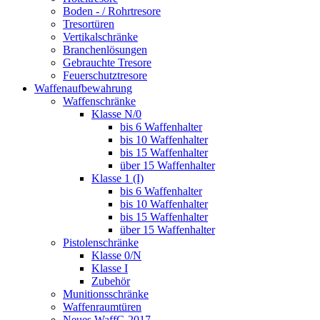
Boden - / Rohrtresore
Tresortüren
Vertikalschränke
Branchenlösungen
Gebrauchte Tresore
Feuerschutztresore
Waffenaufbewahrung
Waffenschränke
Klasse N/0
bis 6 Waffenhalter
bis 10 Waffenhalter
bis 15 Waffenhalter
über 15 Waffenhalter
Klasse 1 (I)
bis 6 Waffenhalter
bis 10 Waffenhalter
bis 15 Waffenhalter
über 15 Waffenhalter
Pistolenschränke
Klasse 0/N
Klasse I
Zubehör
Munitionsschränke
Waffenraumtüren
Neues WaffG 2017