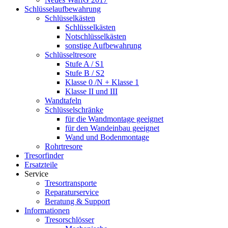
Schlüsselaufbewahrung
Schlüsselkästen
Schlüsselkästen
Notschlüsselkästen
sonstige Aufbewahrung
Schlüsseltresore
Stufe A / S1
Stufe B / S2
Klasse 0 /N + Klasse 1
Klasse II und III
Wandtafeln
Schlüsselschränke
für die Wandmontage geeignet
für den Wandeinbau geeignet
Wand und Bodenmontage
Rohrtresore
Tresorfinder
Ersatzteile
Service
Tresortransporte
Reparaturservice
Beratung & Support
Informationen
Tresorschlösser