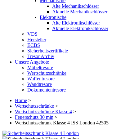
Mechanische
Alte Mechanikschlösser
Aktuelle Mechanikschlösser
Elektronische
Alte Elektronikschlösser
Aktuelle Elektronikschlösser
VDS
Hersteller
ECBS
Sicherheitszertifikate
Tresor Archiv
Unsere Angebote
Möbeltresore
Wertschutzschränke
Waffentresore
Wandtresore
Dokumententresore
Home
>
Wertschutzschränke
>
Wertschutzschränke Klasse 4
>
Feuerschutz 30 min
>
Wertschutzschrank Klasse 4 ISS London 42505