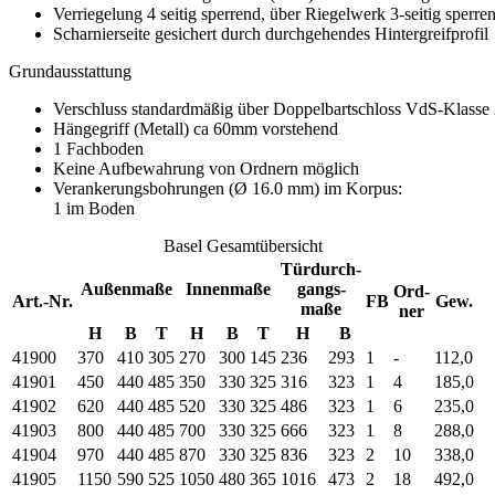
Verriegelung 4 seitig sperrend, über Riegelwerk 3-seitig sperre
Scharnierseite gesichert durch durchgehendes Hintergreifprofil
Grundausstattung
Verschluss standardmäßig über Doppelbartschloss VdS-Klasse
Hängegriff (Metall) ca 60mm vorstehend
1 Fachboden
Keine Aufbewahrung von Ordnern möglich
Verankerungsbohrungen (Ø 16.0 mm) im Korpus:
1 im Boden
Basel Gesamtübersicht
Türdurch-
Außenmaße
Innenmaße
gangs-
Ord-
Art.-Nr.
FB
Gew.
maße
ner
H
B
T
H
B
T
H
B
41900
370
410
305
270
300
145
236
293
1
-
112,0
41901
450
440
485
350
330
325
316
323
1
4
185,0
41902
620
440
485
520
330
325
486
323
1
6
235,0
41903
800
440
485
700
330
325
666
323
1
8
288,0
41904
970
440
485
870
330
325
836
323
2
10
338,0
41905
1150
590
525
1050
480
365
1016
473
2
18
492,0