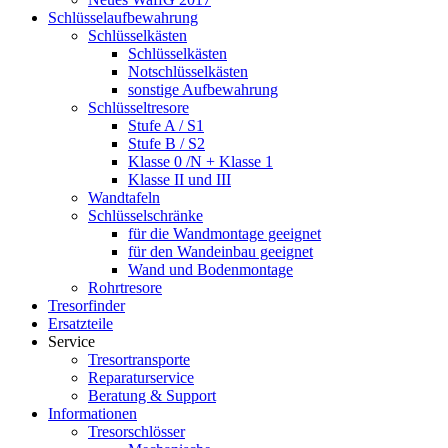
Schlüsselaufbewahrung
Schlüsselkästen
Schlüsselkästen
Notschlüsselkästen
sonstige Aufbewahrung
Schlüsseltresore
Stufe A / S1
Stufe B / S2
Klasse 0 /N + Klasse 1
Klasse II und III
Wandtafeln
Schlüsselschränke
für die Wandmontage geeignet
für den Wandeinbau geeignet
Wand und Bodenmontage
Rohrtresore
Tresorfinder
Ersatzteile
Service
Tresortransporte
Reparaturservice
Beratung & Support
Informationen
Tresorschlösser