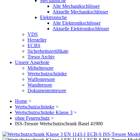
Mechanische
Alte Mechanikschlösser
Aktuelle Mechanikschlösser
Elektronische
Alte Elektronikschlösser
Aktuelle Elektronikschlösser
VDS
Hersteller
ECBS
Sicherheitszertifikate
Tresor Archiv
Unsere Angebote
Möbeltresore
Wertschutzschränke
Waffentresore
Wandtresore
Dokumententresore
Home
>
Wertschutzschränke
>
Wertschutzschränke Klasse 3
>
ohne Feuerschutz
>
ISS-Tresore Wertschutzschrank Basel 41900