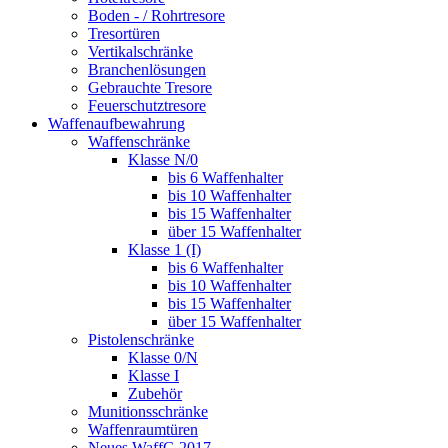
Boden - / Rohrtresore
Tresortüren
Vertikalschränke
Branchenlösungen
Gebrauchte Tresore
Feuerschutztresore
Waffenaufbewahrung
Waffenschränke
Klasse N/0
bis 6 Waffenhalter
bis 10 Waffenhalter
bis 15 Waffenhalter
über 15 Waffenhalter
Klasse 1 (I)
bis 6 Waffenhalter
bis 10 Waffenhalter
bis 15 Waffenhalter
über 15 Waffenhalter
Pistolenschränke
Klasse 0/N
Klasse I
Zubehör
Munitionsschränke
Waffenraumtüren
Neues WaffG 2017