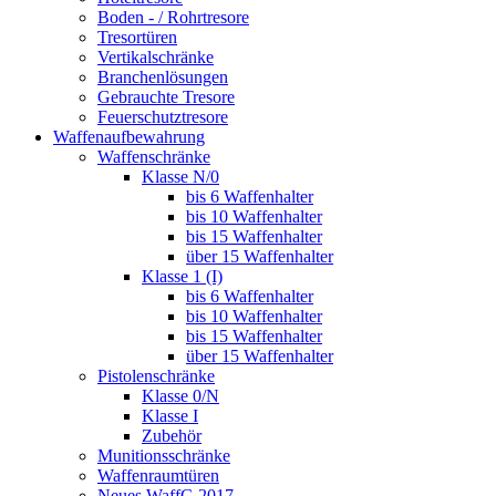
Boden - / Rohrtresore
Tresortüren
Vertikalschränke
Branchenlösungen
Gebrauchte Tresore
Feuerschutztresore
Waffenaufbewahrung
Waffenschränke
Klasse N/0
bis 6 Waffenhalter
bis 10 Waffenhalter
bis 15 Waffenhalter
über 15 Waffenhalter
Klasse 1 (I)
bis 6 Waffenhalter
bis 10 Waffenhalter
bis 15 Waffenhalter
über 15 Waffenhalter
Pistolenschränke
Klasse 0/N
Klasse I
Zubehör
Munitionsschränke
Waffenraumtüren
Neues WaffG 2017