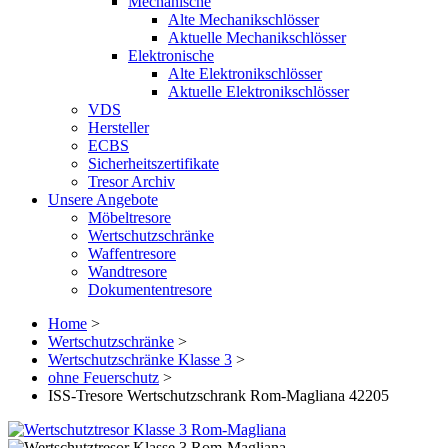
Mechanische
Alte Mechanikschlösser
Aktuelle Mechanikschlösser
Elektronische
Alte Elektronikschlösser
Aktuelle Elektronikschlösser
VDS
Hersteller
ECBS
Sicherheitszertifikate
Tresor Archiv
Unsere Angebote
Möbeltresore
Wertschutzschränke
Waffentresore
Wandtresore
Dokumententresore
Home
>
Wertschutzschränke
>
Wertschutzschränke Klasse 3
>
ohne Feuerschutz
>
ISS-Tresore Wertschutzschrank Rom-Magliana 42205