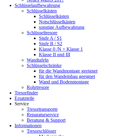
Schlüsselaufbewahrung
Schlüsselkästen
Schlüsselkästen
Notschlüsselkästen
sonstige Aufbewahrung
Schlüsseltresore
Stufe A / S1
Stufe B / S2
Klasse 0 /N + Klasse 1
Klasse II und III
Wandtafeln
Schlüsselschränke
für die Wandmontage geeignet
für den Wandeinbau geeignet
Wand und Bodenmontage
Rohrtresore
Tresorfinder
Ersatzteile
Service
Tresortransporte
Reparaturservice
Beratung & Support
Informationen
Tresorschlösser