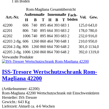
1 im Boden
Rom-Magliana Gesamtübersicht
Außenmaße
Innenmaße
Fach-
Art.-Nr.
Vol.
Gew.
böden
H
B
T
H
B
T
42200
606
740
895
464
393
683
1
125,0
643,0
42201
806
740
895
664
393
683
2
178,0
780,0
42202
1006
740
895
864
393
683
2
232,0
916,0
42203
2-flg.
606
1260
860
464
700
648
1
210,0
950,0
42204
2-flg.
806
1260
860
664
700
648
2
301,0
1134,0
42205
2-flg.
1006
1260
860
864
700
648
2
392,0
1319,0
Verwandte Produkte
ISS-Tresore Wertschutzschrank Rom-
Magliana 42200
(Artikelnummer:
42200
)
Rom-Magliana 42200 Wertschutzschrank mit Einschwenktüren
Hersteller:
ISS-Tresore
Gewicht.:
643 Kg
Lieferzeit:
Aktuell ca. 4-6 Wochen