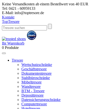
Keine Versandkosten ab einem Bestellwert von 40 EUR
Tel:
0421 - 60959133
E-Mail:
info@toptresore.de
Kontakt
Top
Tresore
Ihr Warenkorb
0
Produkte
Tresore
Wertschutzschränke
Geschäftstresore
Dokumententresore
Stahlbüroschränke
Möbeltresore
Wandtresore
BTM - Tresore
Deposittresore
Datensicherungsschränke
Computertresore
Hoteltresore