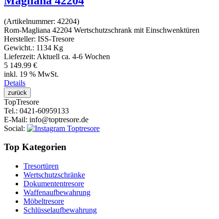
Magliana 42204
(Artikelnummer:
42204
)
Rom-Magliana 42204 Wertschutzschrank mit Einschwenktüren
Hersteller:
ISS-Tresore
Gewicht.:
1134 Kg
Lieferzeit:
Aktuell ca. 4-6 Wochen
5 149.99 €
inkl. 19 % MwSt.
Details
Top
Tresore
Tel.
: 0421-60959133
E-Mail
: info@toptresore.de
Social
:
Top Kategorien
Tresortüren
Wertschutzschränke
Dokumententresore
Waffenaufbewahrung
Möbeltresore
Schlüsselaufbewahrung