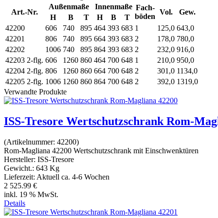
Außenmaße
Innenmaße
Fach-
Art.-Nr.
Vol.
Gew.
böden
H
B
T
H
B
T
42200
606
740
895
464
393
683
1
125,0
643,0
42201
806
740
895
664
393
683
2
178,0
780,0
42202
1006
740
895
864
393
683
2
232,0
916,0
42203
2-flg.
606
1260
860
464
700
648
1
210,0
950,0
42204
2-flg.
806
1260
860
664
700
648
2
301,0
1134,0
42205
2-flg.
1006
1260
860
864
700
648
2
392,0
1319,0
Verwandte Produkte
ISS-Tresore Wertschutzschrank Rom-Magl
(Artikelnummer:
42200
)
Rom-Magliana 42200 Wertschutzschrank mit Einschwenktüren
Hersteller:
ISS-Tresore
Gewicht.:
643 Kg
Lieferzeit:
Aktuell ca. 4-6 Wochen
2 525.99 €
inkl. 19 % MwSt.
Details