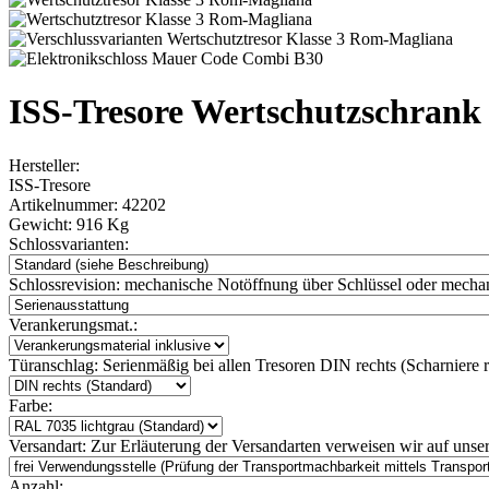
ISS-Tresore Wertschutzschran
Hersteller:
ISS-Tresore
Artikelnummer:
42202
Gewicht:
916 Kg
Schlossvarianten:
Schlossrevision:
mechanische Notöffnung über Schlüssel oder mechan
Verankerungsmat.:
Türanschlag:
Serienmäßig bei allen Tresoren DIN rechts (Scharniere re
Farbe:
Versandart:
Zur Erläuterung der Versandarten verweisen wir auf unser
Anzahl: