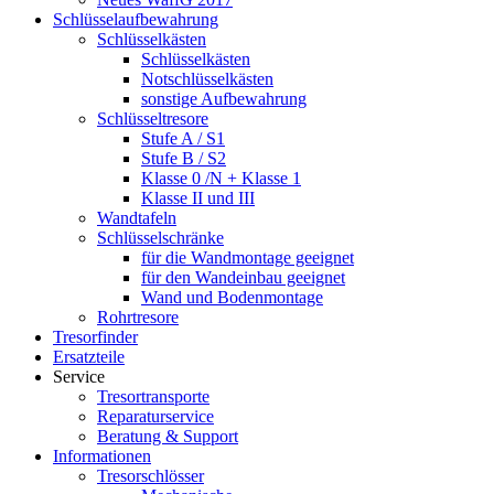
Schlüsselaufbewahrung
Schlüsselkästen
Schlüsselkästen
Notschlüsselkästen
sonstige Aufbewahrung
Schlüsseltresore
Stufe A / S1
Stufe B / S2
Klasse 0 /N + Klasse 1
Klasse II und III
Wandtafeln
Schlüsselschränke
für die Wandmontage geeignet
für den Wandeinbau geeignet
Wand und Bodenmontage
Rohrtresore
Tresorfinder
Ersatzteile
Service
Tresortransporte
Reparaturservice
Beratung & Support
Informationen
Tresorschlösser