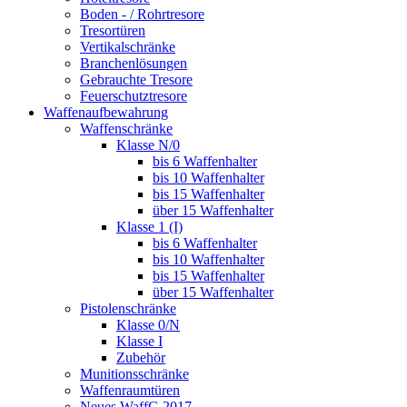
Boden - / Rohrtresore
Tresortüren
Vertikalschränke
Branchenlösungen
Gebrauchte Tresore
Feuerschutztresore
Waffenaufbewahrung
Waffenschränke
Klasse N/0
bis 6 Waffenhalter
bis 10 Waffenhalter
bis 15 Waffenhalter
über 15 Waffenhalter
Klasse 1 (I)
bis 6 Waffenhalter
bis 10 Waffenhalter
bis 15 Waffenhalter
über 15 Waffenhalter
Pistolenschränke
Klasse 0/N
Klasse I
Zubehör
Munitionsschränke
Waffenraumtüren
Neues WaffG 2017