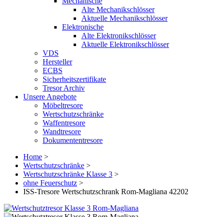
Mechanische
Alte Mechanikschlösser
Aktuelle Mechanikschlösser
Elektronische
Alte Elektronikschlösser
Aktuelle Elektronikschlösser
VDS
Hersteller
ECBS
Sicherheitszertifikate
Tresor Archiv
Unsere Angebote
Möbeltresore
Wertschutzschränke
Waffentresore
Wandtresore
Dokumententresore
Home
>
Wertschutzschränke
>
Wertschutzschränke Klasse 3
>
ohne Feuerschutz
>
ISS-Tresore Wertschutzschrank Rom-Magliana 42202