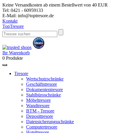
Keine Versandkosten ab einem Bestellwert von 40 EUR
Tel:
0421 - 60959133
E-Mail:
info@toptresore.de
Kontakt
Top
Tresore
Ihr Warenkorb
0
Produkte
Tresore
Wertschutzschränke
Geschäftstresore
Dokumententresore
Stahlbüroschränke
Möbeltresore
Wandtresore
BTM - Tresore
Deposittresore
Datensicherungsschränke
Computertresore
Hoteltresore