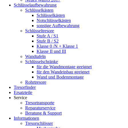
Schlüsselaufbewahrung
Schlüsselkästen
Schlüsselkästen
Notschlüsselkästen
sonstige Aufbewahrung
Schlüsseltresore
Stufe A / S1
Stufe B / S2
Klasse 0 /N + Klasse 1
Klasse II und III
Wandtafeln
Schlüsselschränke
für die Wandmontage geeignet
für den Wandeinbau geeignet
Wand und Bodenmontage
Rohrtresore
Tresorfinder
Ersatzteile
Service
Tresortransporte
Reparaturservice
Beratung & Support
Informationen
Tresorschlösser