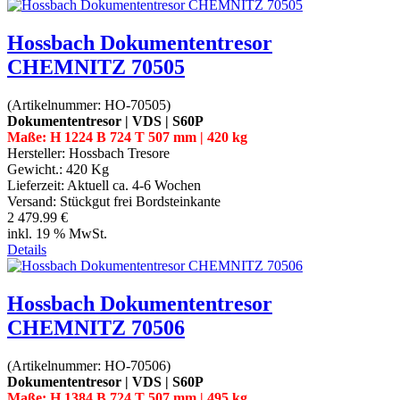
Hossbach Dokumententresor
CHEMNITZ 70505
(Artikelnummer:
HO-70505
)
Dokumententresor | VDS | S60P
Maße: H 1224 B 724 T 507 mm | 420 kg
Hersteller:
Hossbach Tresore
Gewicht.:
420 Kg
Lieferzeit:
Aktuell ca. 4-6 Wochen
Versand: Stückgut frei Bordsteinkante
2 479.99 €
inkl. 19 % MwSt.
Details
Hossbach Dokumententresor
CHEMNITZ 70506
(Artikelnummer:
HO-70506
)
Dokumententresor | VDS | S60P
Maße: H 1384 B 724 T 507 mm | 495 kg