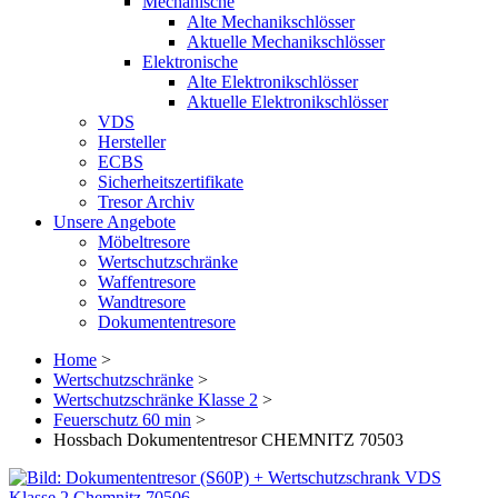
Mechanische
Alte Mechanikschlösser
Aktuelle Mechanikschlösser
Elektronische
Alte Elektronikschlösser
Aktuelle Elektronikschlösser
VDS
Hersteller
ECBS
Sicherheitszertifikate
Tresor Archiv
Unsere Angebote
Möbeltresore
Wertschutzschränke
Waffentresore
Wandtresore
Dokumententresore
Home
>
Wertschutzschränke
>
Wertschutzschränke Klasse 2
>
Feuerschutz 60 min
>
Hossbach Dokumententresor CHEMNITZ 70503