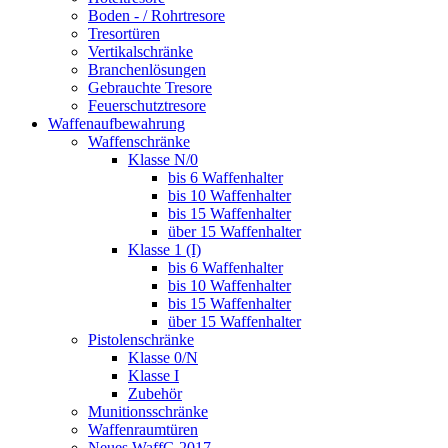
Boden - / Rohrtresore
Tresortüren
Vertikalschränke
Branchenlösungen
Gebrauchte Tresore
Feuerschutztresore
Waffenaufbewahrung
Waffenschränke
Klasse N/0
bis 6 Waffenhalter
bis 10 Waffenhalter
bis 15 Waffenhalter
über 15 Waffenhalter
Klasse 1 (I)
bis 6 Waffenhalter
bis 10 Waffenhalter
bis 15 Waffenhalter
über 15 Waffenhalter
Pistolenschränke
Klasse 0/N
Klasse I
Zubehör
Munitionsschränke
Waffenraumtüren
Neues WaffG 2017