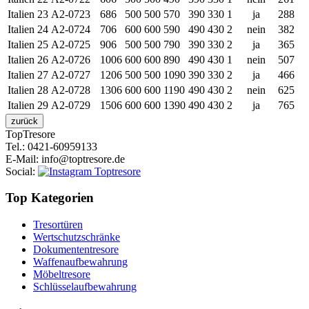
Italien 23
A2-0723
686
500
500
570
390
330
1
ja
288
Italien 24
A2-0724
706
600
600
590
490
430
2
nein
382
Italien 25
A2-0725
906
500
500
790
390
330
2
ja
365
Italien 26
A2-0726
1006
600
600
890
490
430
1
nein
507
Italien 27
A2-0727
1206
500
500
1090
390
330
2
ja
466
Italien 28
A2-0728
1306
600
600
1190
490
430
2
nein
625
Italien 29
A2-0729
1506
600
600
1390
490
430
2
ja
765
Top
Tresore
Tel.
: 0421-60959133
E-Mail
: info@toptresore.de
Social
:
Top Kategorien
Tresortüren
Wertschutzschränke
Dokumententresore
Waffenaufbewahrung
Möbeltresore
Schlüsselaufbewahrung