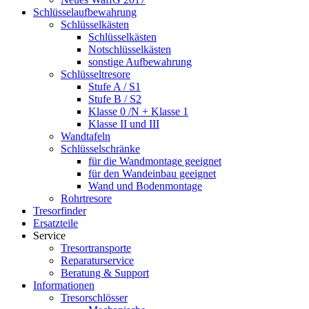
Schlüsselaufbewahrung
Schlüsselkästen
Schlüsselkästen
Notschlüsselkästen
sonstige Aufbewahrung
Schlüsseltresore
Stufe A / S1
Stufe B / S2
Klasse 0 /N + Klasse 1
Klasse II und III
Wandtafeln
Schlüsselschränke
für die Wandmontage geeignet
für den Wandeinbau geeignet
Wand und Bodenmontage
Rohrtresore
Tresorfinder
Ersatzteile
Service
Tresortransporte
Reparaturservice
Beratung & Support
Informationen
Tresorschlösser