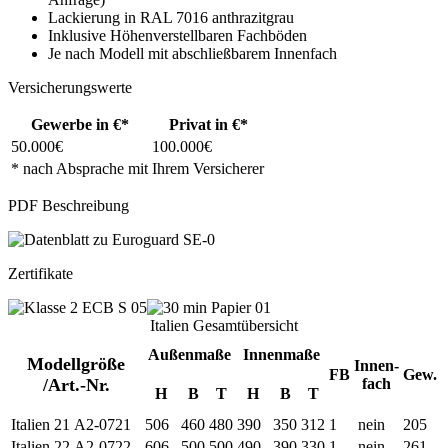
Lackierung in RAL 7016 anthrazitgrau
Inklusive Höhenverstellbaren Fachböden
Je nach Modell mit abschließbarem Innenfach
Versicherungswerte
Gewerbe in €*
Privat in €*
50.000€
100.000€
* nach Absprache mit Ihrem Versicherer
PDF Beschreibung
Zertifikate
Italien Gesamtübersicht
Außenmaße
Innenmaße
Modellgröße
Innen-
FB
Gew.
/Art.-Nr.
fach
H
B
T
H
B
T
Italien 21
A2-0721
506
460
480
390
350
312
1
nein
205
Italien 22
A2-0722
606
500
500
490
390
330
1
nein
261