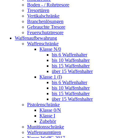
Boden - / Rohrtresore
Tresortüren
Vertikalschränke
Branchenlösungen
Gebrauchte Tresore
Feuerschutztresore
Waffenaufbewahrung
Waffenschränke
Klasse N/0
bis 6 Waffenhalter
bis 10 Waffenhalter
bis 15 Waffenhalter
über 15 Waffenhalter
Klasse 1 (I)
bis 6 Waffenhalter
bis 10 Waffenhalter
bis 15 Waffenhalter
über 15 Waffenhalter
Pistolenschränke
Klasse 0/N
Klasse I
Zubehör
Munitionsschränke
Waffenraumtüren
Neues WaffG 2017