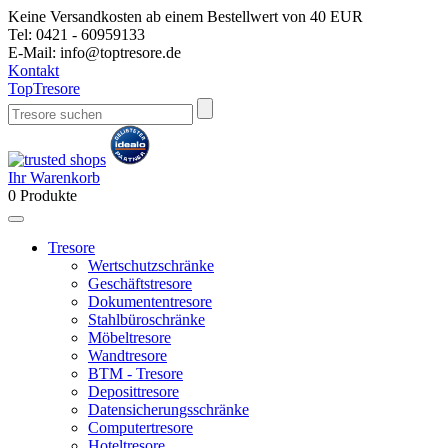
Keine Versandkosten ab einem Bestellwert von 40 EUR
Tel:
0421 - 60959133
E-Mail:
info@toptresore.de
Kontakt
Top
Tresore
Ihr Warenkorb
0
Produkte
Tresore
Wertschutzschränke
Geschäftstresore
Dokumententresore
Stahlbüroschränke
Möbeltresore
Wandtresore
BTM - Tresore
Deposittresore
Datensicherungsschränke
Computertresore
Hoteltresore