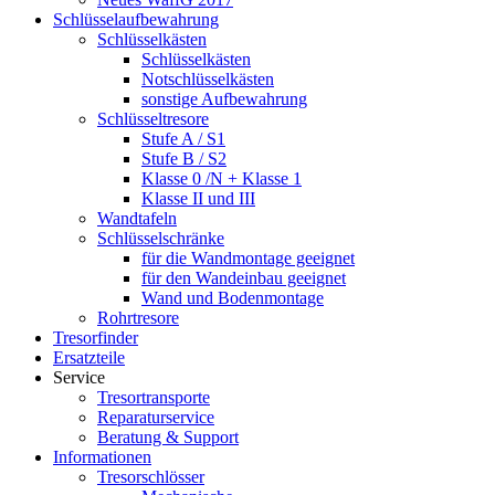
Schlüsselaufbewahrung
Schlüsselkästen
Schlüsselkästen
Notschlüsselkästen
sonstige Aufbewahrung
Schlüsseltresore
Stufe A / S1
Stufe B / S2
Klasse 0 /N + Klasse 1
Klasse II und III
Wandtafeln
Schlüsselschränke
für die Wandmontage geeignet
für den Wandeinbau geeignet
Wand und Bodenmontage
Rohrtresore
Tresorfinder
Ersatzteile
Service
Tresortransporte
Reparaturservice
Beratung & Support
Informationen
Tresorschlösser