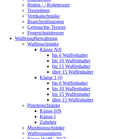
Boden - / Rohrtresore
Tresortüren
Vertikalschränke
Branchenlösungen
Gebrauchte Tresore
Feuerschutztresore
Waffenaufbewahrung
Waffenschränke
Klasse N/0
bis 6 Waffenhalter
bis 10 Waffenhalter
bis 15 Waffenhalter
über 15 Waffenhalter
Klasse 1 (I)
bis 6 Waffenhalter
bis 10 Waffenhalter
bis 15 Waffenhalter
über 15 Waffenhalter
Pistolenschränke
Klasse 0/N
Klasse I
Zubehör
Munitionsschränke
Waffenraumtüren
Neues WaffG 2017