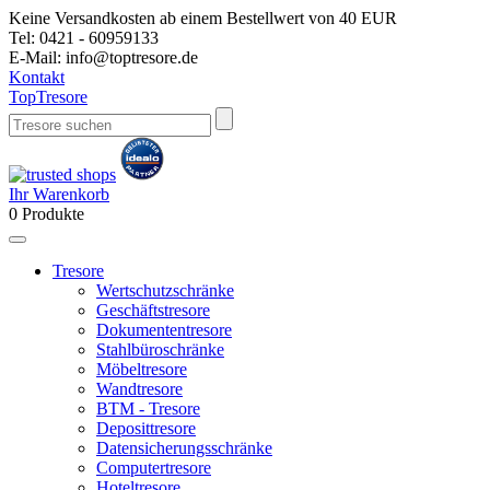
Keine Versandkosten ab einem Bestellwert von 40 EUR
Tel:
0421 - 60959133
E-Mail:
info@toptresore.de
Kontakt
Top
Tresore
Ihr Warenkorb
0
Produkte
Tresore
Wertschutzschränke
Geschäftstresore
Dokumententresore
Stahlbüroschränke
Möbeltresore
Wandtresore
BTM - Tresore
Deposittresore
Datensicherungsschränke
Computertresore
Hoteltresore