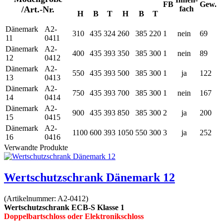
FB
Gew.
/Art.-Nr.
fach
H
B
T
H
B
T
Dänemark
A2-
310
435
324
260
385
220
1
nein
69
11
0411
Dänemark
A2-
400
435
393
350
385
300
1
nein
89
12
0412
Dänemark
A2-
550
435
393
500
385
300
1
ja
122
13
0413
Dänemark
A2-
750
435
393
700
385
300
1
nein
167
14
0414
Dänemark
A2-
900
435
393
850
385
300
2
ja
200
15
0415
Dänemark
A2-
1100
600
393
1050
550
300
3
ja
252
16
0416
Verwandte Produkte
Wertschutzschrank Dänemark 12
(Artikelnummer:
A2-0412
)
Wertschutzschrank ECB-S Klasse 1
Doppelbartschloss oder Elektronikschloss