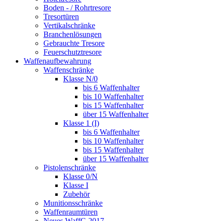
Boden - / Rohrtresore
Tresortüren
Vertikalschränke
Branchenlösungen
Gebrauchte Tresore
Feuerschutztresore
Waffenaufbewahrung
Waffenschränke
Klasse N/0
bis 6 Waffenhalter
bis 10 Waffenhalter
bis 15 Waffenhalter
über 15 Waffenhalter
Klasse 1 (I)
bis 6 Waffenhalter
bis 10 Waffenhalter
bis 15 Waffenhalter
über 15 Waffenhalter
Pistolenschränke
Klasse 0/N
Klasse I
Zubehör
Munitionsschränke
Waffenraumtüren
Neues WaffG 2017