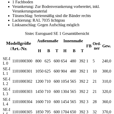
1 Fachboden
Verankerung: Zur Bodenverankerung vorbereitet, inkl.
Verankerungsmaterial
Türanschlag: Serienmäßig sind die Bänder rechts
Lackierung: RAL 7035 lichtgrau
Linksanschlag: Gegen Aufschlag möglich
Sistec Euroguard SE 1 Gesamtübersicht
Außenmaße
Innenmaße
Modellgröße
Ord-
FB
Gew.
/Art.-Nr.
ner
H
B
T
H
B
T
SE-I
1101000300
800
625
600
654
480
392
1
5
240,0
L 0
SE-I
1101000301
1050
625
600
904
480
392
1
10
300,0
L 1
SE-I
1101000302
1200
710
600
1054
565
392
2
21
310,0
L 2
SE-I
1101000303
1450
710
600
1304
565
392
2
21
320,0
L 3
SE-I
1101000304
1600
710
600
1454
565
392
3
28
360,0
L 4
SE-I
1101000305
1850
795
600
1704
650
392
3
32
370,0