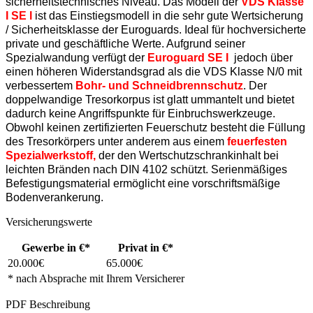
sicherheitstechnisches Niveau. Das Modell der
VDS Klasse
I SE l
ist das Einstiegsmodell in die sehr gute Wertsicherung
/ Sicherheitsklasse der Euroguards. Ideal für hochversicherte
private und geschäftliche Werte. Aufgrund seiner
Spezialwandung verfügt der
Euroguard SE I
jedoch über
einen höheren Widerstandsgrad als die VDS Klasse N/0 mit
verbessertem
Bohr- und Schneidbrennschutz
. Der
doppelwandige Tresorkorpus ist glatt ummantelt und bietet
dadurch keine Angriffspunkte für Einbruchswerkzeuge.
Obwohl keinen zertifizierten Feuerschutz besteht die Füllung
des Tresorkörpers unter anderem aus einem
feuerfesten
Spezialwerkstoff,
der den Wertschutzschrankinhalt bei
leichten Bränden nach DIN 4102 schützt. Serienmäßiges
Befestigungsmaterial ermöglicht eine vorschriftsmäßige
Bodenverankerung.
Versicherungswerte
Gewerbe in €*
Privat in €*
20.000€
65.000€
* nach Absprache mit Ihrem Versicherer
PDF Beschreibung