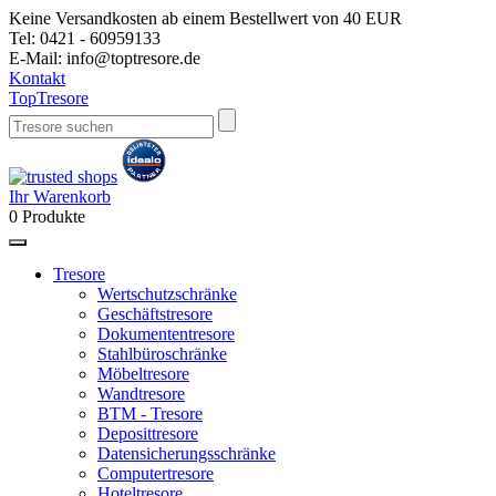
Keine Versandkosten ab einem Bestellwert von 40 EUR
Tel:
0421 - 60959133
E-Mail:
info@toptresore.de
Kontakt
Top
Tresore
Ihr Warenkorb
0
Produkte
Tresore
Wertschutzschränke
Geschäftstresore
Dokumententresore
Stahlbüroschränke
Möbeltresore
Wandtresore
BTM - Tresore
Deposittresore
Datensicherungsschränke
Computertresore
Hoteltresore