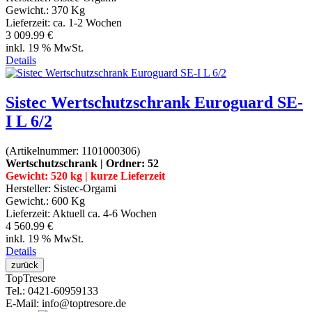
Gewicht.:
370 Kg
Lieferzeit:
ca. 1-2 Wochen
3 009.99 €
inkl. 19 % MwSt.
Details
Sistec Wertschutzschrank Euroguard SE-
I L 6/2
(Artikelnummer:
1101000306
)
Wertschutzschrank | Ordner: 52
Gewicht: 520 kg | kurze Lieferzeit
Hersteller:
Sistec-Orgami
Gewicht.:
600 Kg
Lieferzeit:
Aktuell ca. 4-6 Wochen
4 560.99 €
inkl. 19 % MwSt.
Details
Top
Tresore
Tel.
: 0421-60959133
E-Mail
: info@toptresore.de