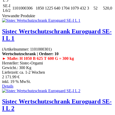
L 5
SE-I
1101000306
1850
1225
640
1704
1079
432
3
52
520,0
L6/2
Verwandte Produkte
Sistec Wertschutzschrank Euroguard SE-
I L 1
(Artikelnummer:
1101000301
)
Wertschutzschrank | Ordner: 10
► Maße: H 1050 B 625 T 600 G = 300 kg
Hersteller:
Sistec-Orgami
Gewicht.:
300 Kg
Lieferzeit:
ca. 1-2 Wochen
2 171.99 €
inkl. 19 % MwSt.
Details
Sistec Wertschutzschrank Euroguard SE-
I L 2