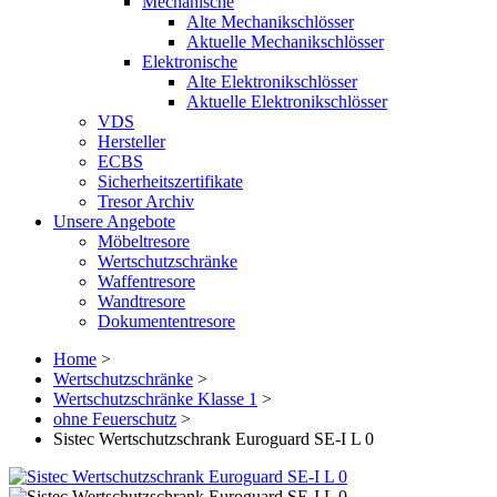
Mechanische
Alte Mechanikschlösser
Aktuelle Mechanikschlösser
Elektronische
Alte Elektronikschlösser
Aktuelle Elektronikschlösser
VDS
Hersteller
ECBS
Sicherheitszertifikate
Tresor Archiv
Unsere Angebote
Möbeltresore
Wertschutzschränke
Waffentresore
Wandtresore
Dokumententresore
Home
>
Wertschutzschränke
>
Wertschutzschränke Klasse 1
>
ohne Feuerschutz
>
Sistec Wertschutzschrank Euroguard SE-I L 0