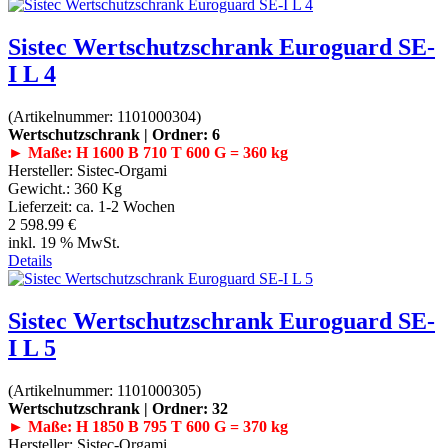
Sistec Wertschutzschrank Euroguard SE-
I L 4
(Artikelnummer:
1101000304
)
Wertschutzschrank | Ordner: 6
► Maße: H 1600 B 710 T 600 G = 360 kg
Hersteller:
Sistec-Orgami
Gewicht.:
360 Kg
Lieferzeit:
ca. 1-2 Wochen
2 598.99 €
inkl. 19 % MwSt.
Details
Sistec Wertschutzschrank Euroguard SE-
I L 5
(Artikelnummer:
1101000305
)
Wertschutzschrank | Ordner: 32
► Maße: H 1850 B 795 T 600 G = 370 kg
Hersteller:
Sistec-Orgami