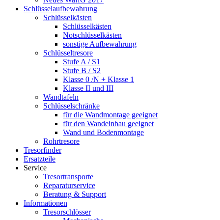
Schlüsselaufbewahrung
Schlüsselkästen
Schlüsselkästen
Notschlüsselkästen
sonstige Aufbewahrung
Schlüsseltresore
Stufe A / S1
Stufe B / S2
Klasse 0 /N + Klasse 1
Klasse II und III
Wandtafeln
Schlüsselschränke
für die Wandmontage geeignet
für den Wandeinbau geeignet
Wand und Bodenmontage
Rohrtresore
Tresorfinder
Ersatzteile
Service
Tresortransporte
Reparaturservice
Beratung & Support
Informationen
Tresorschlösser