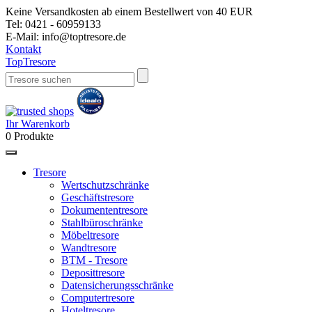
Keine Versandkosten ab einem Bestellwert von 40 EUR
Tel:
0421 - 60959133
E-Mail:
info@toptresore.de
Kontakt
Top
Tresore
Ihr Warenkorb
0
Produkte
Tresore
Wertschutzschränke
Geschäftstresore
Dokumententresore
Stahlbüroschränke
Möbeltresore
Wandtresore
BTM - Tresore
Deposittresore
Datensicherungsschränke
Computertresore
Hoteltresore