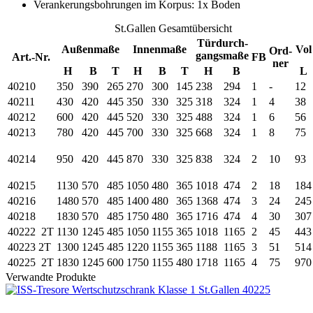
Verankerungsbohrungen im Korpus: 1x Boden
St.Gallen Gesamtübersicht
Türdurch-
Außenmaße
Innenmaße
Vol
Ord-
gangsmaße
Art.-Nr.
FB
ner
H
B
T
H
B
T
H
B
L
40210
350
390
265
270
300
145
238
294
1
-
12
40211
430
420
445
350
330
325
318
324
1
4
38
40212
600
420
445
520
330
325
488
324
1
6
56
40213
780
420
445
700
330
325
668
324
1
8
75
40214
950
420
445
870
330
325
838
324
2
10
93
40215
1130
570
485
1050
480
365
1018
474
2
18
184
40216
1480
570
485
1400
480
365
1368
474
3
24
245
40218
1830
570
485
1750
480
365
1716
474
4
30
307
40222
2T
1130
1245
485
1050
1155
365
1018
1165
2
45
443
40223
2T
1300
1245
485
1220
1155
365
1188
1165
3
51
514
40225
2T
1830
1245
600
1750
1155
480
1718
1165
4
75
970
Verwandte Produkte