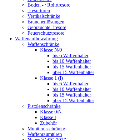
Boden - / Rohrtresore
Tresortüren
Vertikalschränke
Branchenlösungen
Gebrauchte Tresore
Feuerschutztresore
Waffenaufbewahrung
Waffenschränke
Klasse N/0
bis 6 Waffenhalter
bis 10 Waffenhalter
bis 15 Waffenhalter
über 15 Waffenhalter
Klasse 1 (I)
bis 6 Waffenhalter
bis 10 Waffenhalter
bis 15 Waffenhalter
über 15 Waffenhalter
Pistolenschränke
Klasse 0/N
Klasse I
Zubehör
Munitionsschränke
Waffenraumtüren
Neues WaffG 2017