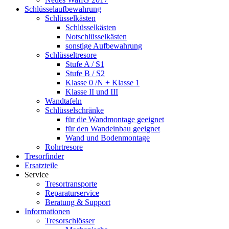
Schlüsselaufbewahrung
Schlüsselkästen
Schlüsselkästen
Notschlüsselkästen
sonstige Aufbewahrung
Schlüsseltresore
Stufe A / S1
Stufe B / S2
Klasse 0 /N + Klasse 1
Klasse II und III
Wandtafeln
Schlüsselschränke
für die Wandmontage geeignet
für den Wandeinbau geeignet
Wand und Bodenmontage
Rohrtresore
Tresorfinder
Ersatzteile
Service
Tresortransporte
Reparaturservice
Beratung & Support
Informationen
Tresorschlösser