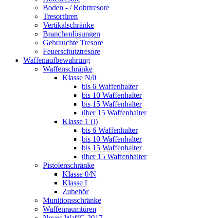
Boden - / Rohrtresore
Tresortüren
Vertikalschränke
Branchenlösungen
Gebrauchte Tresore
Feuerschutztresore
Waffenaufbewahrung
Waffenschränke
Klasse N/0
bis 6 Waffenhalter
bis 10 Waffenhalter
bis 15 Waffenhalter
über 15 Waffenhalter
Klasse 1 (I)
bis 6 Waffenhalter
bis 10 Waffenhalter
bis 15 Waffenhalter
über 15 Waffenhalter
Pistolenschränke
Klasse 0/N
Klasse I
Zubehör
Munitionsschränke
Waffenraumtüren
Neues WaffG 2017