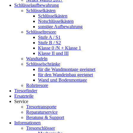
Schlüsselaufbewahrung
Schlüsselkästen
Schlüsselkästen
Notschlüsselkästen
sonstige Aufbewahrung
Schlüsseltresore
Stufe A / S1
Stufe B / S2
Klasse 0 /N + Klasse 1
Klasse II und III
Wandtafeln
Schlüsselschränke
für die Wandmontage geeignet
für den Wandeinbau geeignet
Wand und Bodenmontage
Rohrtresore
Tresorfinder
Ersatzteile
Service
Tresortransporte
Reparaturservice
Beratung & Support
Informationen
Tresorschlösser