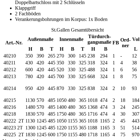
Doppelbartschloss mit 2 Schlüsseln
Klappgriff
2 Fachböden
Verankerungsbohrungen im Korpus: 1x Boden
St.Gallen Gesamtübersicht
Türdurch-
Außenmaße
Innenmaße
Vol
Ord-
gangsmaße
Art.-Nr.
FB
ner
H
B
T
H
B
T
H
B
L
40210
350
390
265
270
300
145
238
294
1
-
12
40211
430
420
445
350
330
325
318
324
1
4
38
40212
600
420
445
520
330
325
488
324
1
6
56
40213
780
420
445
700
330
325
668
324
1
8
75
40214
950
420
445
870
330
325
838
324
2
10
93
40215
1130
570
485
1050
480
365
1018
474
2
18
184
40216
1480
570
485
1400
480
365
1368
474
3
24
245
40218
1830
570
485
1750
480
365
1716
474
4
30
307
40222
2T
1130
1245
485
1050
1155
365
1018
1165
2
45
443
40223
2T
1300
1245
485
1220
1155
365
1188
1165
3
51
514
40225
2T
1830
1245
600
1750
1155
480
1718
1165
4
75
970