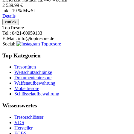
2 539.99 €
inkl. 19 % MwSt.
Details
Top
Tresore
Tel.
: 0421-60959133
E-Mail
: info@toptresore.de
Social
:
Top Kategorien
Tresortüren
Wertschutzschränke
Dokumententresore
Waffenaufbewahrung
Möbeltresore
Schlüsselaufbewahrung
Wissenswertes
Tresorschlösser
VDS
Hersteller
ECBS