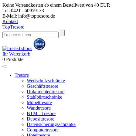
Keine Versandkosten ab einem Bestellwert von 40 EUR
Tel:
0421 - 60959133
E-Mail:
info@toptresore.de
Kontakt
Top
Tresore
Ihr Warenkorb
0
Produkte
Tresore
Wertschutzschränke
Geschäftstresore
Dokumententresore
Stahlbüroschränke
Möbeltresore
Wandtresore
BTM - Tresore
Deposittresore
Datensicherungsschränke
Computertresore
Hoteltresore