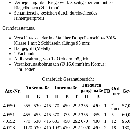
Verriegelung über Riegelwerk 3-seitig sperrend mittels
Riegelbolzen (Ø 20 mm)
Scharnierseite gesichert durch durchgehendes
Hintergreifprofil
Grundausstattung
Verschluss standardmäßig über Doppelbartschloss VdS-
Klasse 1 mit 2 Schlüsseln (Länge 95 mm)
Hängegriff (Metall)
1 Fachboden
Aufbewahrung von 12 Ordnern möglich
Verankerungsbohrungen (Ø 16.0 mm) im Korpus:
1 im Boden
Osnabrück Gesamtübersicht
Türdurch-
Außenmaße
Innenmaße
Ord-
gangsmaße
Art.-Nr.
FB
Gew
ner
H
B
T
H
B
T
H
B
3
40550
355
530
415
270
450
292
255
430
1
57,
quer
40551
455
455
415
370
375
292
355
355
1
5
60,
40552
770
530
415
685
450
292
670
430
1
12
95,
40553
1120
530
415
1035
450
292
1020
430
2
18
130