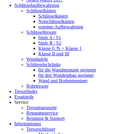
Schlüsselaufbewahrung
Schlüsselkästen
Schlüsselkästen
Notschlüsselkästen
sonstige Aufbewahrung
Schlüsseltresore
Stufe A / S1
Stufe B / S2
Klasse 0 /N + Klasse 1
Klasse II und III
Wandtafeln
Schlüsselschränke
für die Wandmontage geeignet
für den Wandeinbau geeignet
Wand und Bodenmontage
Rohrtresore
Tresorfinder
Ersatzteile
Service
Tresortransporte
Reparaturservice
Beratung & Support
Informationen
Tresorschlösser