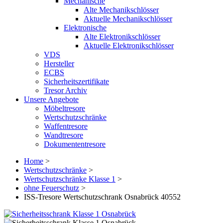
Mechanische
Alte Mechanikschlösser
Aktuelle Mechanikschlösser
Elektronische
Alte Elektronikschlösser
Aktuelle Elektronikschlösser
VDS
Hersteller
ECBS
Sicherheitszertifikate
Tresor Archiv
Unsere Angebote
Möbeltresore
Wertschutzschränke
Waffentresore
Wandtresore
Dokumententresore
Home
>
Wertschutzschränke
>
Wertschutzschränke Klasse 1
>
ohne Feuerschutz
>
ISS-Tresore Wertschutzschrank Osnabrück 40552