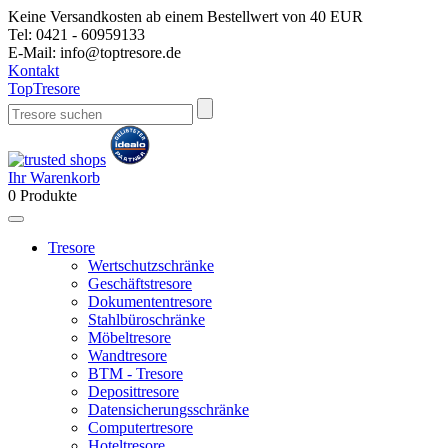
Keine Versandkosten ab einem Bestellwert von 40 EUR
Tel:
0421 - 60959133
E-Mail:
info@toptresore.de
Kontakt
Top
Tresore
Ihr Warenkorb
0
Produkte
Tresore
Wertschutzschränke
Geschäftstresore
Dokumententresore
Stahlbüroschränke
Möbeltresore
Wandtresore
BTM - Tresore
Deposittresore
Datensicherungsschränke
Computertresore
Hoteltresore