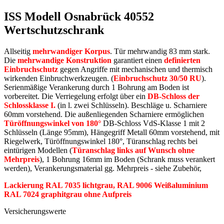
ISS Modell Osnabrück 40552
Wertschutzschrank
Allseitig
mehrwandiger Korpus
. Tür mehrwandig 83 mm stark.
Die
mehrwandige Konstruktion
garantiert einen
definierten
Einbruchschutz
gegen Angriffe mit mechanischen und thermisch
wirkenden Einbruchwerkzeugen. (
Einbruchschutz 30/50 RU
).
Serienmäßige Verankerung durch 1 Bohrung am Boden ist
vorbereitet. Die Verriegelung erfolgt über ein
DB-Schloss der
Schlossklasse I.
(in l. zwei Schlüsseln). Beschläge u. Scharniere
60mm vorstehend. Die außenliegenden Scharniere ermöglichen
Türöffnungswinkel von 180°
DB-Schloss VdS-Klasse 1 mit 2
Schlüsseln (Länge 95mm), Hängegriff Metall 60mm vorstehend, mit
Riegelwerk, Türöffnungswinkel 180°, Türanschlag rechts bei
eintürigen Modellen (
Türanschlag links auf Wunsch ohne
Mehrpreis
), 1 Bohrung 16mm im Boden (Schrank muss verankert
werden), Verankerungsmaterial gg. Mehrpreis - siehe Zubehör,
Lackierung RAL 7035 lichtgrau, RAL 9006 Weißaluminium
RAL 7024 graphitgrau ohne Aufpreis
Versicherungswerte