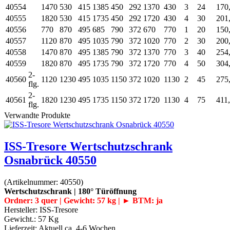
40554
1470
530
415
1385
450
292
1370
430
3
24
170
40555
1820
530
415
1735
450
292
1720
430
4
30
201
40556
770
870
495
685
790
372
670
770
1
20
150
40557
1120
870
495
1035
790
372
1020
770
2
30
200
40558
1470
870
495
1385
790
372
1370
770
3
40
254
40559
1820
870
495
1735
790
372
1720
770
4
50
304
2-
40560
1120
1230
495
1035
1150
372
1020
1130
2
45
275
flg.
2-
40561
1820
1230
495
1735
1150
372
1720
1130
4
75
411
flg.
Verwandte Produkte
ISS-Tresore Wertschutzschrank
Osnabrück 40550
(Artikelnummer:
40550
)
Wertschutzschrank | 180° Türöffnung
Ordner: 3 quer | Gewicht: 57 kg | ► BTM: ja
Hersteller:
ISS-Tresore
Gewicht.:
57 Kg
Lieferzeit:
Aktuell ca. 4-6 Wochen