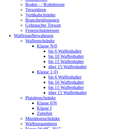
Boden - / Rohrtresore
Tresortüren
Vertikalschränke
Branchenlösungen
Gebrauchte Tresore
Feuerschutztresore
Waffenaufbewahrung
Waffenschränke
Klasse N/0
bis 6 Waffenhalter
bis 10 Waffenhalter
bis 15 Waffenhalter
über 15 Waffenhalter
Klasse 1 (I)
bis 6 Waffenhalter
bis 10 Waffenhalter
bis 15 Waffenhalter
über 15 Waffenhalter
Pistolenschränke
Klasse 0/N
Klasse I
Zubehör
Munitionsschränke
Waffenraumtüren
Neues WaffG 2017