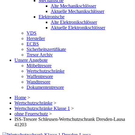
Mechanische
Alte Mechanikschlösser
Aktuelle Mechanikschlösser
Elektronische
Alte Elektronikschlösser
Aktuelle Elektronikschlösser
VDS
Hersteller
ECBS
Sicherheitszertifikate
Tresor Archiv
Unsere Angebote
Möbeltresore
Wertschutzschränke
Waffentresore
Wandtresore
Dokumententresore
Home
>
Wertschutzschränke
>
Wertschutzschränke Klasse 1
>
ohne Feuerschutz
>
ISS-Tresore Schleusen-Wertschutzschrank Dresden-Lausa
41203