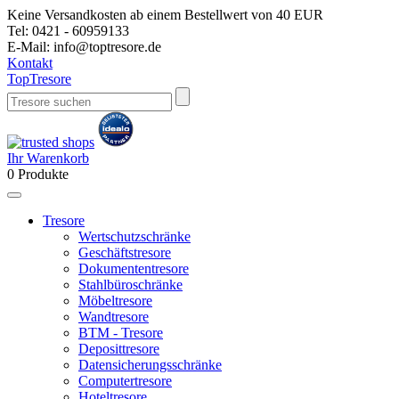
Keine Versandkosten ab einem Bestellwert von 40 EUR
Tel:
0421 - 60959133
E-Mail:
info@toptresore.de
Kontakt
Top
Tresore
Ihr Warenkorb
0
Produkte
Tresore
Wertschutzschränke
Geschäftstresore
Dokumententresore
Stahlbüroschränke
Möbeltresore
Wandtresore
BTM - Tresore
Deposittresore
Datensicherungsschränke
Computertresore
Hoteltresore