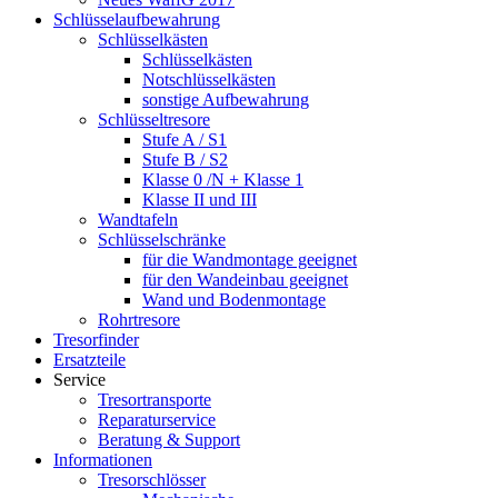
Schlüsselaufbewahrung
Schlüsselkästen
Schlüsselkästen
Notschlüsselkästen
sonstige Aufbewahrung
Schlüsseltresore
Stufe A / S1
Stufe B / S2
Klasse 0 /N + Klasse 1
Klasse II und III
Wandtafeln
Schlüsselschränke
für die Wandmontage geeignet
für den Wandeinbau geeignet
Wand und Bodenmontage
Rohrtresore
Tresorfinder
Ersatzteile
Service
Tresortransporte
Reparaturservice
Beratung & Support
Informationen
Tresorschlösser