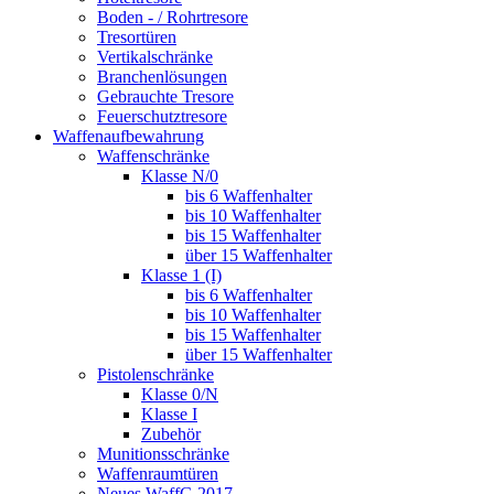
Boden - / Rohrtresore
Tresortüren
Vertikalschränke
Branchenlösungen
Gebrauchte Tresore
Feuerschutztresore
Waffenaufbewahrung
Waffenschränke
Klasse N/0
bis 6 Waffenhalter
bis 10 Waffenhalter
bis 15 Waffenhalter
über 15 Waffenhalter
Klasse 1 (I)
bis 6 Waffenhalter
bis 10 Waffenhalter
bis 15 Waffenhalter
über 15 Waffenhalter
Pistolenschränke
Klasse 0/N
Klasse I
Zubehör
Munitionsschränke
Waffenraumtüren
Neues WaffG 2017