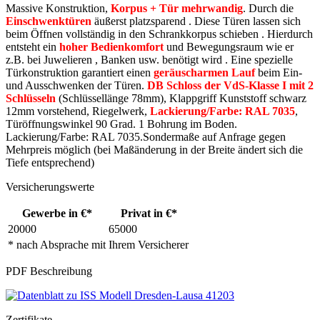
Massive Konstruktion,
Korpus + Tür mehrwandig
. Durch die
Einschwenktüren
äußerst platzsparend . Diese Türen lassen sich
beim Öffnen vollständig in den Schrankkorpus schieben . Hierdurch
entsteht ein
hoher Bedienkomfort
und Bewegungsraum wie er
z.B. bei Juwelieren , Banken usw. benötigt wird . Eine spezielle
Türkonstruktion garantiert einen
geräuscharmen Lauf
beim Ein-
und Ausschwenken der Türen.
DB Schloss der VdS-Klasse I mit 2
Schlüsseln
(Schlüssellänge 78mm), Klappgriff Kunststoff schwarz
12mm vorstehend, Riegelwerk,
Lackierung/Farbe: RAL 7035
,
Türöffnungswinkel 90 Grad. 1 Bohrung im Boden.
Lackierung/Farbe: RAL 7035.Sondermaße auf Anfrage gegen
Mehrpreis möglich (bei Maßänderung in der Breite ändert sich die
Tiefe entsprechend)
Versicherungswerte
Gewerbe in €*
Privat in €*
20000
65000
* nach Absprache mit Ihrem Versicherer
PDF Beschreibung
Zertifikate