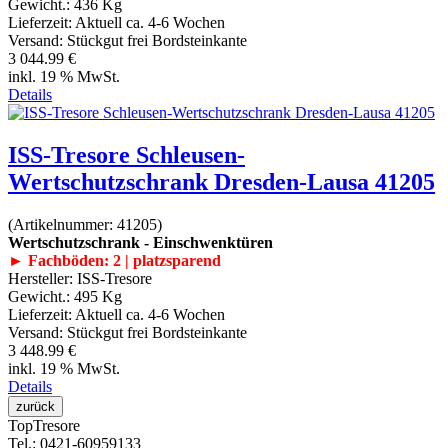
Gewicht.:
436 Kg
Lieferzeit:
Aktuell ca. 4-6 Wochen
Versand: Stückgut frei Bordsteinkante
3 044.99 €
inkl. 19 % MwSt.
Details
ISS-Tresore Schleusen-
Wertschutzschrank Dresden-Lausa 41205
(Artikelnummer:
41205
)
Wertschutzschrank - Einschwenktüren
► Fachböden: 2 | platzsparend
Hersteller:
ISS-Tresore
Gewicht.:
495 Kg
Lieferzeit:
Aktuell ca. 4-6 Wochen
Versand: Stückgut frei Bordsteinkante
3 448.99 €
inkl. 19 % MwSt.
Details
Top
Tresore
Tel.
: 0421-60959133