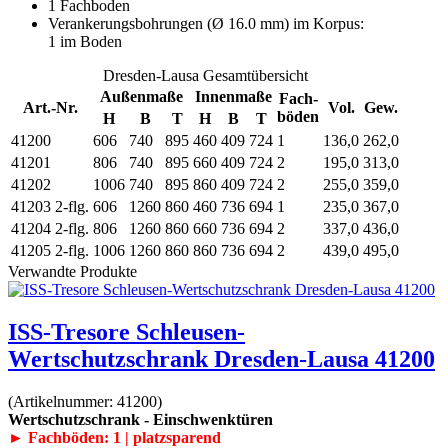
1 Fachboden
Verankerungsbohrungen (Ø 16.0 mm) im Korpus:
1 im Boden
Dresden-Lausa Gesamtübersicht
Außenmaße
Innenmaße
Fach-
Art.-Nr.
Vol.
Gew.
böden
H
B
T
H
B
T
41200
606
740
895
460
409
724
1
136,0
262,0
41201
806
740
895
660
409
724
2
195,0
313,0
41202
1006
740
895
860
409
724
2
255,0
359,0
41203
2-flg.
606
1260
860
460
736
694
1
235,0
367,0
41204
2-flg.
806
1260
860
660
736
694
2
337,0
436,0
41205
2-flg.
1006
1260
860
860
736
694
2
439,0
495,0
Verwandte Produkte
ISS-Tresore Schleusen-
Wertschutzschrank Dresden-Lausa 41200
(Artikelnummer:
41200
)
Wertschutzschrank - Einschwenktüren
► Fachböden: 1 | platzsparend