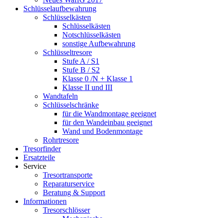
Schlüsselaufbewahrung
Schlüsselkästen
Schlüsselkästen
Notschlüsselkästen
sonstige Aufbewahrung
Schlüsseltresore
Stufe A / S1
Stufe B / S2
Klasse 0 /N + Klasse 1
Klasse II und III
Wandtafeln
Schlüsselschränke
für die Wandmontage geeignet
für den Wandeinbau geeignet
Wand und Bodenmontage
Rohrtresore
Tresorfinder
Ersatzteile
Service
Tresortransporte
Reparaturservice
Beratung & Support
Informationen
Tresorschlösser