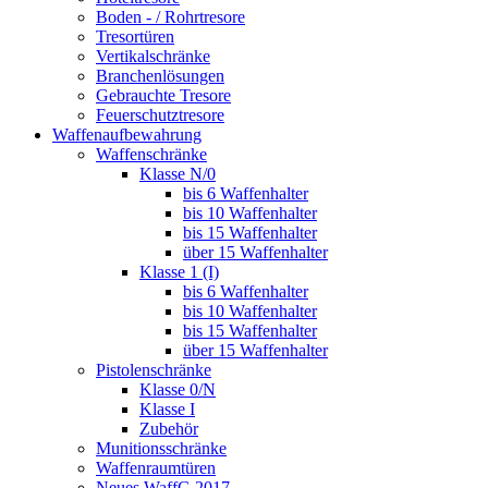
Boden - / Rohrtresore
Tresortüren
Vertikalschränke
Branchenlösungen
Gebrauchte Tresore
Feuerschutztresore
Waffenaufbewahrung
Waffenschränke
Klasse N/0
bis 6 Waffenhalter
bis 10 Waffenhalter
bis 15 Waffenhalter
über 15 Waffenhalter
Klasse 1 (I)
bis 6 Waffenhalter
bis 10 Waffenhalter
bis 15 Waffenhalter
über 15 Waffenhalter
Pistolenschränke
Klasse 0/N
Klasse I
Zubehör
Munitionsschränke
Waffenraumtüren
Neues WaffG 2017