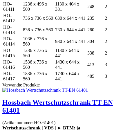
HO-
1236 x 496 x
1130 x 404 x
248
2
61411
500
381
HO-
736 x 736 x 560
630 x 644 x 441
235
2
61412
HO-
836 x 736 x 560
730 x 644 x 441
260
2
61413
HO-
1036 x 736 x
930 x 644 x 441
304
2
61414
560
HO-
1236 x 736 x
1130 x 644 x
338
2
61415
560
441
HO-
1536 x 736 x
1430 x 644 x
413
3
61416
560
441
HO-
1836 x 736 x
1730 x 644 x
485
3
61417
560
441
Verwandte Produkte
Hossbach Wertschutzschrank TT-EN
61401
(Artikelnummer:
HO-61401
)
Wertschutzschrank | VDS | ► BTM: ja