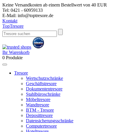
Keine Versandkosten ab einem Bestellwert von 40 EUR
Tel:
0421 - 60959133
E-Mail:
info@toptresore.de
Kontakt
Top
Tresore
Ihr Warenkorb
0
Produkte
Tresore
Wertschutzschränke
Geschäftstresore
Dokumententresore
Stahlbüroschränke
Möbeltresore
Wandtresore
BTM - Tresore
Deposittresore
Datensicherungsschränke
Computertresore
Hoteltresore