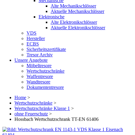
Mechanische
Alte Mechanikschlösser
Aktuelle Mechanikschlösser
Elektronische
Alte Elektronikschlösser
Aktuelle Elektronikschlösser
VDS
Hersteller
ECBS
Sicherheitszertifikate
Tresor Archiv
Unsere Angebote
Möbeltresore
Wertschutzschränke
Waffentresore
Wandtresore
Dokumententresore
Home
>
Wertschutzschränke
>
Wertschutzschränke Klasse 1
>
ohne Feuerschutz
>
Hossbach Wertschutzschrank TT-EN 61406