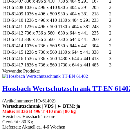
HO-61407
836 x 496 x 410
730 x 404 x 291
167
2
HO-61408
1036 x 496 x 410
930 x 404 x 291
205
2
HO-61409
1036 x 496 x 500
930 x 404 x 381
218
2
HO-61410
1236 x 496 x 410
1130 x 404 x 291
233
2
HO-61411
1236 x 496 x 500
1130 x 404 x 381
248
2
HO-61412
736 x 736 x 560
630 x 644 x 441
235
2
HO-61413
836 x 736 x 560
730 x 644 x 441
260
2
HO-61414
1036 x 736 x 560
930 x 644 x 441
304
2
HO-61415
1236 x 736 x 560
1130 x 644 x 441
338
2
HO-61416
1536 x 736 x 560
1430 x 644 x 441
413
3
HO-61417
1836 x 736 x 560
1730 x 644 x 441
485
3
Verwandte Produkte
Hossbach Wertschutzschrank TT-EN 6140
(Artikelnummer:
HO-61402
)
Wertschutzschrank | VDS | ► BTM: ja
Maße: H 336 B 496 T 410 mm | 80 kg
Hersteller:
Hossbach Tresore
Gewicht.:
80 Kg
Lieferzeit:
Aktuell ca. 4-6 Wochen