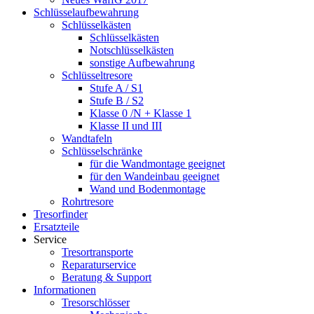
Schlüsselaufbewahrung
Schlüsselkästen
Schlüsselkästen
Notschlüsselkästen
sonstige Aufbewahrung
Schlüsseltresore
Stufe A / S1
Stufe B / S2
Klasse 0 /N + Klasse 1
Klasse II und III
Wandtafeln
Schlüsselschränke
für die Wandmontage geeignet
für den Wandeinbau geeignet
Wand und Bodenmontage
Rohrtresore
Tresorfinder
Ersatzteile
Service
Tresortransporte
Reparaturservice
Beratung & Support
Informationen
Tresorschlösser