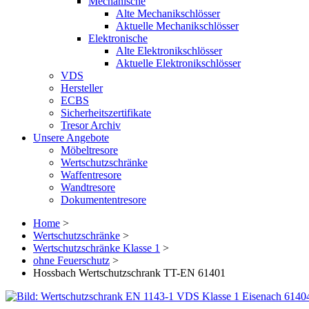
Mechanische
Alte Mechanikschlösser
Aktuelle Mechanikschlösser
Elektronische
Alte Elektronikschlösser
Aktuelle Elektronikschlösser
VDS
Hersteller
ECBS
Sicherheitszertifikate
Tresor Archiv
Unsere Angebote
Möbeltresore
Wertschutzschränke
Waffentresore
Wandtresore
Dokumententresore
Home
>
Wertschutzschränke
>
Wertschutzschränke Klasse 1
>
ohne Feuerschutz
>
Hossbach Wertschutzschrank TT-EN 61401