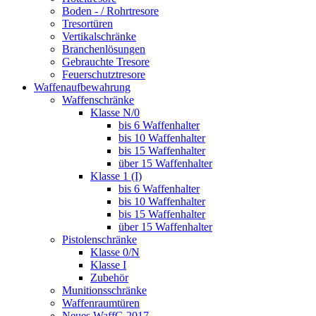
Boden - / Rohrtresore
Tresortüren
Vertikalschränke
Branchenlösungen
Gebrauchte Tresore
Feuerschutztresore
Waffenaufbewahrung
Waffenschränke
Klasse N/0
bis 6 Waffenhalter
bis 10 Waffenhalter
bis 15 Waffenhalter
über 15 Waffenhalter
Klasse 1 (I)
bis 6 Waffenhalter
bis 10 Waffenhalter
bis 15 Waffenhalter
über 15 Waffenhalter
Pistolenschränke
Klasse 0/N
Klasse I
Zubehör
Munitionsschränke
Waffenraumtüren
Neues WaffG 2017