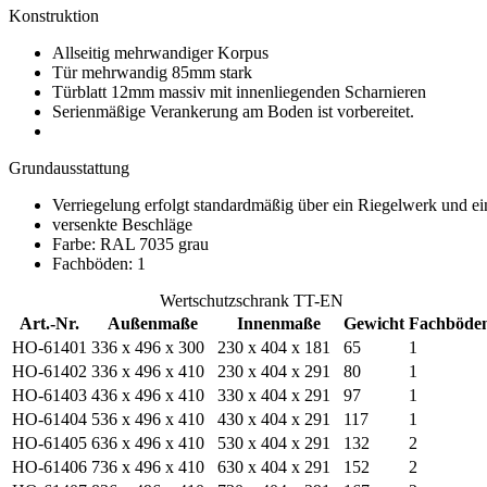
Konstruktion
Allseitig mehrwandiger Korpus
Tür mehrwandig 85mm stark
Türblatt 12mm massiv mit innenliegenden Scharnieren
Serienmäßige Verankerung am Boden ist vorbereitet.
Grundausstattung
Verriegelung erfolgt standardmäßig über ein Riegelwerk und ein 
versenkte Beschläge
Farbe: RAL 7035 grau
Fachböden: 1
Wertschutzschrank TT-EN
Art.-Nr.
Außenmaße
Innenmaße
Gewicht
Fachböde
HO-61401
336 x 496 x 300
230 x 404 x 181
65
1
HO-61402
336 x 496 x 410
230 x 404 x 291
80
1
HO-61403
436 x 496 x 410
330 x 404 x 291
97
1
HO-61404
536 x 496 x 410
430 x 404 x 291
117
1
HO-61405
636 x 496 x 410
530 x 404 x 291
132
2
HO-61406
736 x 496 x 410
630 x 404 x 291
152
2