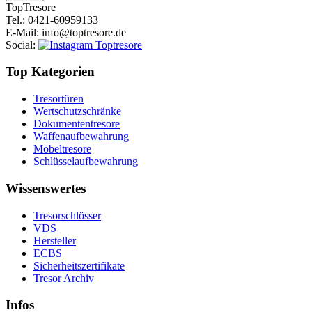
Top
Tresore
Tel.
: 0421-60959133
E-Mail
: info@toptresore.de
Social
:
Top Kategorien
Tresortüren
Wertschutzschränke
Dokumententresore
Waffenaufbewahrung
Möbeltresore
Schlüsselaufbewahrung
Wissenswertes
Tresorschlösser
VDS
Hersteller
ECBS
Sicherheitszertifikate
Tresor Archiv
Infos