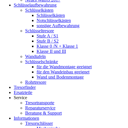
Schlüsselaufbewahrung
Schlüsselkästen
Schlüsselkästen
Notschlüsselkästen
sonstige Aufbewahrung
Schlüsseltresore
Stufe A / S1
Stufe B / S2
Klasse 0 /N + Klasse 1
Klasse II und III
Wandtafeln
Schlüsselschränke
für die Wandmontage geeignet
für den Wandeinbau geeignet
Wand und Bodenmontage
Rohrtresore
Tresorfinder
Ersatzteile
Service
Tresortransporte
Reparaturservice
Beratung & Support
Informationen
Tresorschlösser