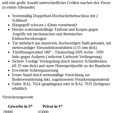
und eine große Anzahl unterschiedlicher Größen machen den Tresor
zu einem Allrounder.
Serienmäßig Doppelbart-Hochsicherheitsschloss mit 2
Schlüssel
Hängegriff schwarz ( 42mm vorstehend)
Höchst widerstandsfähige Türfront und Korpus gegen
Angriffe mit mechanischen und thermischen
Einbruchwerkzeugen
Tür mehrfach aus massivem, hochwertigen Stahl gekantet, mit
mehrwandiger Türsonderkonstruktion (135 mm dick)
Türöffnungswinkel 180° - Türanschlag DIN rechts - DIN
links gegen Aufpreis ( teilweise Lieferzeit Verlängerung)
Sichere 3-seitige Verriegelung durch massive Schließbolzen
(Ø 25 mm dick) und starre Hintergreifprofile an der Bandseite
Erweiterte Schlosspanzerung
Fester Stand durch serienmäßige Vorrichtung zur
Bodenverankerung inkl. zugelassenem Verankerungsmaterial
Farbe: RAL 7024 (graphitgrau) oder in RAL 7035 (lichtgrau)
erhältlich
Versicherungswerte
Gewerbe in €*
Privat in €*
20000
65000