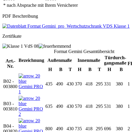
* nach Absprache mit Ihrem Versicherer
PDF Beschreibung
Zertifikate
Format Gemini Gesamtübersicht
Türdurch-
Bezeichnung
Außenmaße
Innenmaße
Art.-
gangsmaße
F
Nr.
H
B
T
H
B
T
H
B
B02 -
435
490
430
370
418
295
331
380
1
003800
Gemini PRO
1
B03 -
635
490
430
570
418
295
531
380
1
003810
Gemini PRO
2
B04 -
800
490
430
735
418
295
696
380
2
003820
Gemini PRO