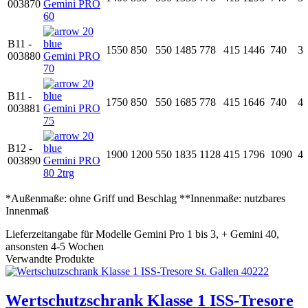
003870
Gemini PRO
60
B11 -
1550
850
550
1485
778
415
1446
740
3
003880
Gemini PRO
70
B11 -
1750
850
550
1685
778
415
1646
740
4
003881
Gemini PRO
75
B12 -
1900
1200
550
1835
1128
415
1796
1090
4
003890
Gemini PRO
80 2trg
*Außenmaße: ohne Griff und Beschlag **Innenmaße: nutzbares
Innenmaß
Lieferzeitangabe für Modelle Gemini Pro 1 bis 3, + Gemini 40,
ansonsten 4-5 Wochen
Verwandte Produkte
Wertschutzschrank Klasse 1 ISS-Tresore