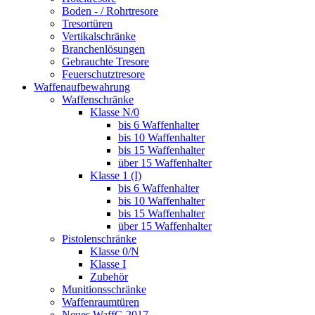
Boden - / Rohrtresore
Tresortüren
Vertikalschränke
Branchenlösungen
Gebrauchte Tresore
Feuerschutztresore
Waffenaufbewahrung
Waffenschränke
Klasse N/0
bis 6 Waffenhalter
bis 10 Waffenhalter
bis 15 Waffenhalter
über 15 Waffenhalter
Klasse 1 (I)
bis 6 Waffenhalter
bis 10 Waffenhalter
bis 15 Waffenhalter
über 15 Waffenhalter
Pistolenschränke
Klasse 0/N
Klasse I
Zubehör
Munitionsschränke
Waffenraumtüren
Neues WaffG 2017