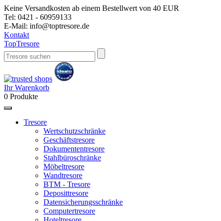
Keine Versandkosten ab einem Bestellwert von 40 EUR
Tel:
0421 - 60959133
E-Mail:
info@toptresore.de
Kontakt
Top
Tresore
Ihr Warenkorb
0
Produkte
Tresore
Wertschutzschränke
Geschäftstresore
Dokumententresore
Stahlbüroschränke
Möbeltresore
Wandtresore
BTM - Tresore
Deposittresore
Datensicherungsschränke
Computertresore
Hoteltresore