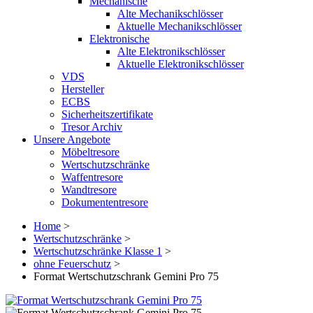
Mechanische
Alte Mechanikschlösser
Aktuelle Mechanikschlösser
Elektronische
Alte Elektronikschlösser
Aktuelle Elektronikschlösser
VDS
Hersteller
ECBS
Sicherheitszertifikate
Tresor Archiv
Unsere Angebote
Möbeltresore
Wertschutzschränke
Waffentresore
Wandtresore
Dokumententresore
Home
>
Wertschutzschränke
>
Wertschutzschränke Klasse 1
>
ohne Feuerschutz
>
Format Wertschutzschrank Gemini Pro 75