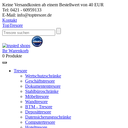
Keine Versandkosten ab einem Bestellwert von 40 EUR
Tel:
0421 - 60959133
E-Mail:
info@toptresore.de
Kontakt
Top
Tresore
Ihr Warenkorb
0
Produkte
Tresore
Wertschutzschränke
Geschäftstresore
Dokumententresore
Stahlbüroschränke
Möbeltresore
Wandtresore
BTM - Tresore
Deposittresore
Datensicherungsschränke
Computertresore
Hoteltresore