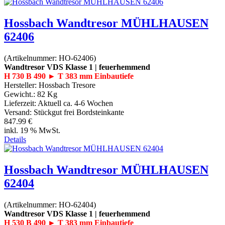
Hossbach Wandtresor MÜHLHAUSEN
62406
(Artikelnummer:
HO-62406
)
Wandtresor VDS Klasse 1 | feuerhemmend
H 730 B 490 ► T 383 mm Einbautiefe
Hersteller:
Hossbach Tresore
Gewicht.:
82 Kg
Lieferzeit:
Aktuell ca. 4-6 Wochen
Versand: Stückgut frei Bordsteinkante
847.99 €
inkl. 19 % MwSt.
Details
Hossbach Wandtresor MÜHLHAUSEN
62404
(Artikelnummer:
HO-62404
)
Wandtresor VDS Klasse 1 | feuerhemmend
H 530 B 490 ► T 383 mm Einbautiefe