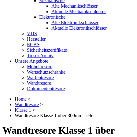
Mechanische
Alte Mechanikschlösser
Aktuelle Mechanikschlösser
Elektronische
Alte Elektronikschlösser
Aktuelle Elektronikschlösser
VDS
Hersteller
ECBS
Sicherheitszertifikate
Tresor Archiv
Unsere Angebote
Möbeltresore
Wertschutzschränke
Waffentresore
Wandtresore
Dokumententresore
Home
>
Wandtresore
>
Klasse 1
>
Wandtresore Klasse 1 über 300mm Tiefe
Wandtresore Klasse 1 über