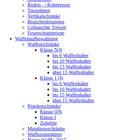
Boden - / Rohrtresore
Tresortüren
Vertikalschränke
Branchenlösungen
Gebrauchte Tresore
Feuerschutztresore
Waffenaufbewahrung
Waffenschränke
Klasse N/0
bis 6 Waffenhalter
bis 10 Waffenhalter
bis 15 Waffenhalter
über 15 Waffenhalter
Klasse 1 (I)
bis 6 Waffenhalter
bis 10 Waffenhalter
bis 15 Waffenhalter
über 15 Waffenhalter
Pistolenschränke
Klasse 0/N
Klasse I
Zubehör
Munitionsschränke
Waffenraumtüren
Neues WaffG 2017