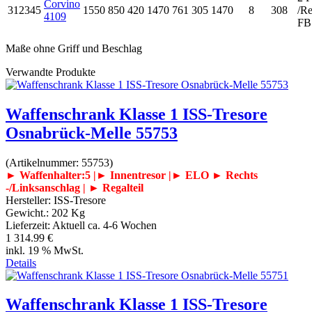
Corvino
312345
1550
850
420
1470
761
305
1470
8
308
/Re
4109
FB
Maße ohne Griff und Beschlag
Verwandte Produkte
Waffenschrank Klasse 1 ISS-Tresore
Osnabrück-Melle 55753
(Artikelnummer:
55753
)
► Waffenhalter:5 |► Innentresor |► ELO
► Rechts
-/Linksanschlag | ► Regalteil
Hersteller:
ISS-Tresore
Gewicht.:
202 Kg
Lieferzeit:
Aktuell ca. 4-6 Wochen
1 314.99 €
inkl. 19 % MwSt.
Details
Waffenschrank Klasse 1 ISS-Tresore