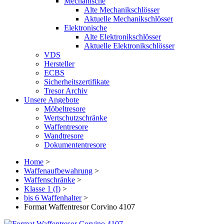
Mechanische
Alte Mechanikschlösser
Aktuelle Mechanikschlösser
Elektronische
Alte Elektronikschlösser
Aktuelle Elektronikschlösser
VDS
Hersteller
ECBS
Sicherheitszertifikate
Tresor Archiv
Unsere Angebote
Möbeltresore
Wertschutzschränke
Waffentresore
Wandtresore
Dokumententresore
Home
>
Waffenaufbewahrung
>
Waffenschränke
>
Klasse 1 (I)
>
bis 6 Waffenhalter
>
Format Waffentresor Corvino 4107