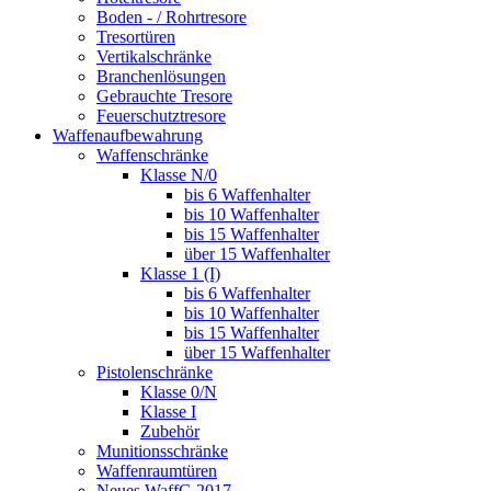
Boden - / Rohrtresore
Tresortüren
Vertikalschränke
Branchenlösungen
Gebrauchte Tresore
Feuerschutztresore
Waffenaufbewahrung
Waffenschränke
Klasse N/0
bis 6 Waffenhalter
bis 10 Waffenhalter
bis 15 Waffenhalter
über 15 Waffenhalter
Klasse 1 (I)
bis 6 Waffenhalter
bis 10 Waffenhalter
bis 15 Waffenhalter
über 15 Waffenhalter
Pistolenschränke
Klasse 0/N
Klasse I
Zubehör
Munitionsschränke
Waffenraumtüren
Neues WaffG 2017