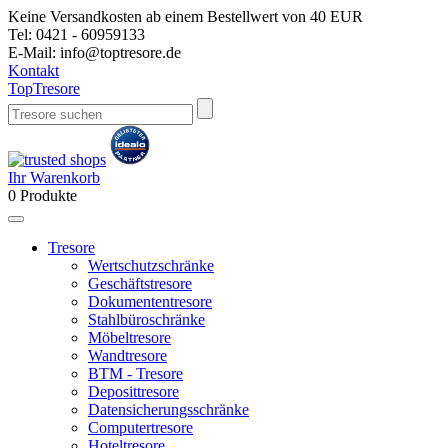
Keine Versandkosten ab einem Bestellwert von 40 EUR
Tel:
0421 - 60959133
E-Mail:
info@toptresore.de
Kontakt
Top
Tresore
Ihr Warenkorb
0
Produkte
Tresore
Wertschutzschränke
Geschäftstresore
Dokumententresore
Stahlbüroschränke
Möbeltresore
Wandtresore
BTM - Tresore
Deposittresore
Datensicherungsschränke
Computertresore
Hoteltresore