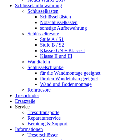
Schlüsselaufbewahrung
Schlüsselkästen
Schlüsselkästen
Notschlüsselkästen
sonstige Aufbewahrung
Schlüsseltresore
Stufe A / S1
Stufe B / S2
Klasse 0 /N + Klasse 1
Klasse II und III
Wandtafeln
Schlüsselschränke
für die Wandmontage geeignet
für den Wandeinbau geeignet
Wand und Bodenmontage
Rohrtresore
Tresorfinder
Ersatzteile
Service
Tresortransporte
Reparaturservice
Beratung & Support
Informationen
Tresorschlösser