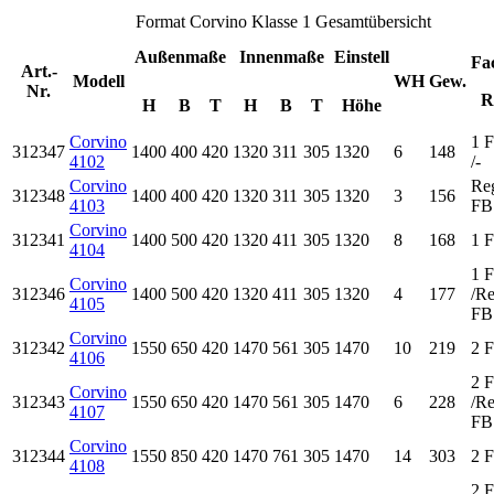
Format Corvino Klasse 1 Gesamtübersicht
Außenmaße
Innenmaße
Einstell
Fa
Art.-
Modell
WH
Gew.
Nr.
R
H
B
T
H
B
T
Höhe
Corvino
1 
312347
1400
400
420
1320
311
305
1320
6
148
4102
/-
Corvino
Reg
312348
1400
400
420
1320
311
305
1320
3
156
4103
FB
Corvino
312341
1400
500
420
1320
411
305
1320
8
168
1 
4104
1 
Corvino
312346
1400
500
420
1320
411
305
1320
4
177
/Re
4105
FB
Corvino
312342
1550
650
420
1470
561
305
1470
10
219
2 
4106
2 
Corvino
312343
1550
650
420
1470
561
305
1470
6
228
/Re
4107
FB
Corvino
312344
1550
850
420
1470
761
305
1470
14
303
2 
4108
2 