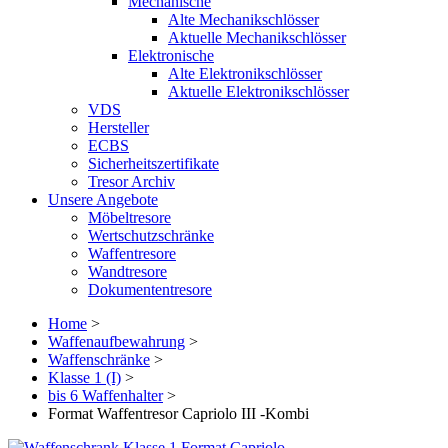
Mechanische
Alte Mechanikschlösser
Aktuelle Mechanikschlösser
Elektronische
Alte Elektronikschlösser
Aktuelle Elektronikschlösser
VDS
Hersteller
ECBS
Sicherheitszertifikate
Tresor Archiv
Unsere Angebote
Möbeltresore
Wertschutzschränke
Waffentresore
Wandtresore
Dokumententresore
Home
>
Waffenaufbewahrung
>
Waffenschränke
>
Klasse 1 (I)
>
bis 6 Waffenhalter
>
Format Waffentresor Capriolo III -Kombi