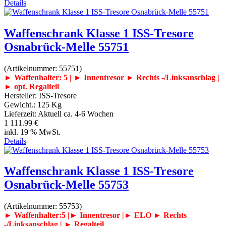
Details
Waffenschrank Klasse 1 ISS-Tresore
Osnabrück-Melle 55751
(Artikelnummer:
55751
)
► Waffenhalter: 5 | ► Innentresor
► Rechts -/Linksanschlag |
► opt. Regalteil
Hersteller:
ISS-Tresore
Gewicht.:
125 Kg
Lieferzeit:
Aktuell ca. 4-6 Wochen
1 111.99 €
inkl. 19 % MwSt.
Details
Waffenschrank Klasse 1 ISS-Tresore
Osnabrück-Melle 55753
(Artikelnummer:
55753
)
► Waffenhalter:5 |► Innentresor |► ELO
► Rechts
-/Linksanschlag | ► Regalteil