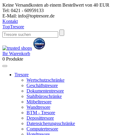
Keine Versandkosten ab einem Bestellwert von 40 EUR
Tel:
0421 - 60959133
E-Mail:
info@toptresore.de
Kontakt
Top
Tresore
Ihr Warenkorb
0
Produkte
Tresore
Wertschutzschränke
Geschäftstresore
Dokumententresore
Stahlbüroschränke
Möbeltresore
Wandtresore
BTM - Tresore
Deposittresore
Datensicherungsschränke
Computertresore
Hoteltresore