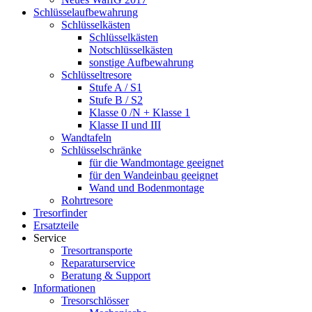
Schlüsselaufbewahrung
Schlüsselkästen
Schlüsselkästen
Notschlüsselkästen
sonstige Aufbewahrung
Schlüsseltresore
Stufe A / S1
Stufe B / S2
Klasse 0 /N + Klasse 1
Klasse II und III
Wandtafeln
Schlüsselschränke
für die Wandmontage geeignet
für den Wandeinbau geeignet
Wand und Bodenmontage
Rohrtresore
Tresorfinder
Ersatzteile
Service
Tresortransporte
Reparaturservice
Beratung & Support
Informationen
Tresorschlösser