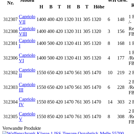
Modell
WH
Gew.
Nr.
R
H
B
T
H
B
T
Höhe
Capriolo
1 
312307
1400
400
420
1320
311
305
1320
6
148
VII
/-
Capriolo
Re
312308
1400
400
420
1320
311
305
1320
3
156
VIII
F
Capriolo
312301
1400
500
420
1320
411
305
1320
8
168
1 
I
1 
Capriolo
312306
1400
500
420
1320
411
305
1320
4
177
/Re
VI
F
Capriolo
312302
1550
650
420
1470
561
305
1470
10
219
2 
II
2 
Capriolo
312303
1550
650
420
1470
561
305
1470
6
228
/Re
III
F
Capriolo
312304
1550
850
420
1470
761
305
1470
14
303
2 
IV
2 
Capriolo
312305
1550
850
420
1470
761
305
1470
8
308
/Re
V
F
Verwandte Produkte