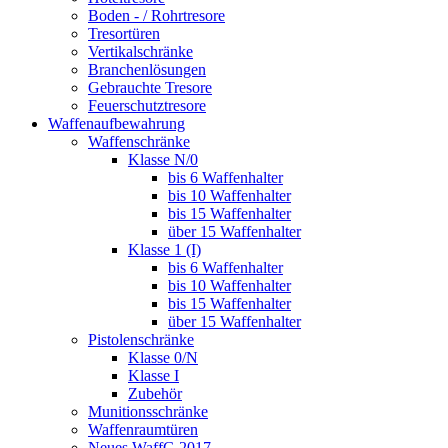
Boden - / Rohrtresore
Tresortüren
Vertikalschränke
Branchenlösungen
Gebrauchte Tresore
Feuerschutztresore
Waffenaufbewahrung
Waffenschränke
Klasse N/0
bis 6 Waffenhalter
bis 10 Waffenhalter
bis 15 Waffenhalter
über 15 Waffenhalter
Klasse 1 (I)
bis 6 Waffenhalter
bis 10 Waffenhalter
bis 15 Waffenhalter
über 15 Waffenhalter
Pistolenschränke
Klasse 0/N
Klasse I
Zubehör
Munitionsschränke
Waffenraumtüren
Neues WaffG 2017