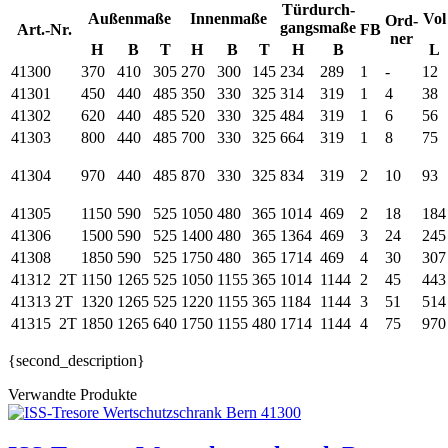
Türdurch-
Außenmaße
Innenmaße
Vol
Ord-
gangsmaße
Art.-Nr.
FB
ner
H
B
T
H
B
T
H
B
L
41300
370
410
305
270
300
145
234
289
1
-
12
41301
450
440
485
350
330
325
314
319
1
4
38
41302
620
440
485
520
330
325
484
319
1
6
56
41303
800
440
485
700
330
325
664
319
1
8
75
41304
970
440
485
870
330
325
834
319
2
10
93
41305
1150
590
525
1050
480
365
1014
469
2
18
184
41306
1500
590
525
1400
480
365
1364
469
3
24
245
41308
1850
590
525
1750
480
365
1714
469
4
30
307
41312
2T
1150
1265
525
1050
1155
365
1014
1144
2
45
443
41313
2T
1320
1265
525
1220
1155
365
1184
1144
3
51
514
41315
2T
1850
1265
640
1750
1155
480
1714
1144
4
75
970
{second_description}
Verwandte Produkte