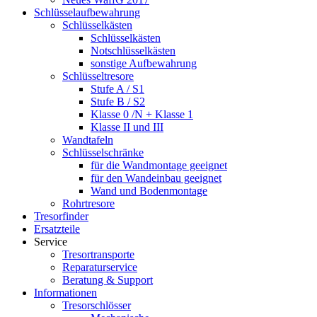
Schlüsselaufbewahrung
Schlüsselkästen
Schlüsselkästen
Notschlüsselkästen
sonstige Aufbewahrung
Schlüsseltresore
Stufe A / S1
Stufe B / S2
Klasse 0 /N + Klasse 1
Klasse II und III
Wandtafeln
Schlüsselschränke
für die Wandmontage geeignet
für den Wandeinbau geeignet
Wand und Bodenmontage
Rohrtresore
Tresorfinder
Ersatzteile
Service
Tresortransporte
Reparaturservice
Beratung & Support
Informationen
Tresorschlösser