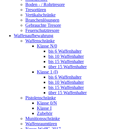
Boden - / Rohrtresore
Tresortüren
Vertikalschränke
Branchenlösungen
Gebrauchte Tresore
Feuerschutztresore
Waffenaufbewahrung
Waffenschränke
Klasse N/0
bis 6 Waffenhalter
bis 10 Waffenhalter
bis 15 Waffenhalter
über 15 Waffenhalter
Klasse 1 (I)
bis 6 Waffenhalter
bis 10 Waffenhalter
bis 15 Waffenhalter
über 15 Waffenhalter
Pistolenschränke
Klasse 0/N
Klasse I
Zubehör
Munitionsschränke
Waffenraumtüren
Neues WaffG 2017