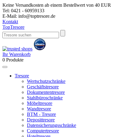
Keine Versandkosten ab einem Bestellwert von 40 EUR
Tel:
0421 - 60959133
E-Mail:
info@toptresore.de
Kontakt
Top
Tresore
Ihr Warenkorb
0
Produkte
Tresore
Wertschutzschränke
Geschäftstresore
Dokumententresore
Stahlbüroschränke
Möbeltresore
Wandtresore
BTM - Tresore
Deposittresore
Datensicherungsschränke
Computertresore
Hoteltresore