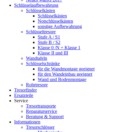
Schlüsselaufbewahrung
Schlüsselkästen
Schlüsselkästen
Notschlüsselkästen
sonstige Aufbewahrung
Schlüsseltresore
Stufe A / S1
Stufe B / S2
Klasse 0 /N + Klasse 1
Klasse II und III
Wandtafeln
Schlüsselschränke
für die Wandmontage geeignet
für den Wandeinbau geeignet
Wand und Bodenmontage
Rohrtresore
Tresorfinder
Ersatzteile
Service
Tresortransporte
Reparaturservice
Beratung & Support
Informationen
Tresorschlösser