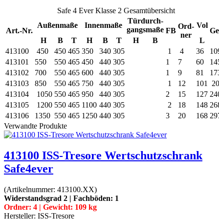
Safe 4 Ever Klasse 2 Gesamtübersicht
Türdurch-
Außenmaße
Innenmaße
Vol
Ord-
gangsmaße
Art.-Nr.
FB
Ge
ner
H
B
T
H
B
T
H
B
L
413100
450
450
465
350
340
305
1
4
36
10
413101
550
550
465
450
440
305
1
7
60
14
413102
700
550
465
600
440
305
1
9
81
17
413103
850
550
465
750
440
305
1
12
101
20
413104
1050
550
465
950
440
305
2
15
127
24
413105
1200
550
465
1100
440
305
2
18
148
26
413106
1350
550
465
1250
440
305
3
20
168
29
Verwandte Produkte
413100 ISS-Tresore Wertschutzschrank
Safe4ever
(Artikelnummer:
413100.XX
)
Widerstandsgrad 2 | Fachböden: 1
Ordner: 4 | Gewicht: 109 kg
Hersteller:
ISS-Tresore