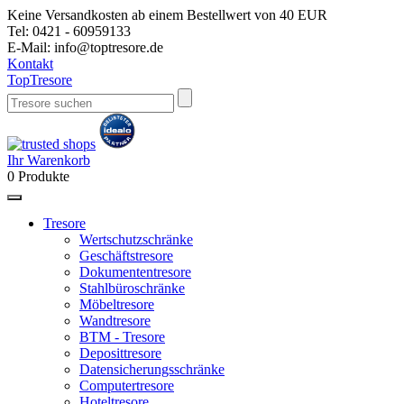
Keine Versandkosten ab einem Bestellwert von 40 EUR
Tel:
0421 - 60959133
E-Mail:
info@toptresore.de
Kontakt
Top
Tresore
Ihr Warenkorb
0
Produkte
Tresore
Wertschutzschränke
Geschäftstresore
Dokumententresore
Stahlbüroschränke
Möbeltresore
Wandtresore
BTM - Tresore
Deposittresore
Datensicherungsschränke
Computertresore
Hoteltresore