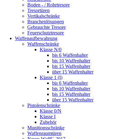
Boden - / Rohrtresore
Tresortüren
Vertikalschränke
Branchenlösungen
Gebrauchte Tresore
Feuerschutztresore
Waffenaufbewahrung
Waffenschränke
Klasse N/0
bis 6 Waffenhalter
bis 10 Waffenhalter
bis 15 Waffenhalter
über 15 Waffenhalter
Klasse 1 (I)
bis 6 Waffenhalter
bis 10 Waffenhalter
bis 15 Waffenhalter
über 15 Waffenhalter
Pistolenschränke
Klasse 0/N
Klasse I
Zubehör
Munitionsschränke
Waffenraumtüren
Neues WaffG 2017