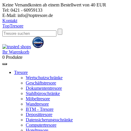
Keine Versandkosten ab einem Bestellwert von 40 EUR
Tel:
0421 - 60959133
E-Mail:
info@toptresore.de
Kontakt
Top
Tresore
Ihr Warenkorb
0
Produkte
Tresore
Wertschutzschränke
Geschäftstresore
Dokumententresore
Stahlbüroschränke
Möbeltresore
Wandtresore
BTM - Tresore
Deposittresore
Datensicherungsschränke
Computertresore
Hoteltresore