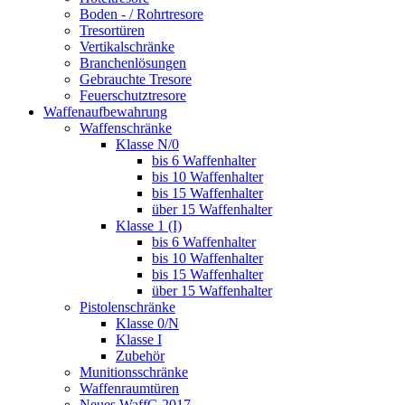
Boden - / Rohrtresore
Tresortüren
Vertikalschränke
Branchenlösungen
Gebrauchte Tresore
Feuerschutztresore
Waffenaufbewahrung
Waffenschränke
Klasse N/0
bis 6 Waffenhalter
bis 10 Waffenhalter
bis 15 Waffenhalter
über 15 Waffenhalter
Klasse 1 (I)
bis 6 Waffenhalter
bis 10 Waffenhalter
bis 15 Waffenhalter
über 15 Waffenhalter
Pistolenschränke
Klasse 0/N
Klasse I
Zubehör
Munitionsschränke
Waffenraumtüren
Neues WaffG 2017