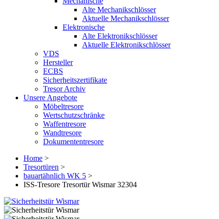
Mechanische
Alte Mechanikschlösser
Aktuelle Mechanikschlösser
Elektronische
Alte Elektronikschlösser
Aktuelle Elektronikschlösser
VDS
Hersteller
ECBS
Sicherheitszertifikate
Tresor Archiv
Unsere Angebote
Möbeltresore
Wertschutzschränke
Waffentresore
Wandtresore
Dokumententresore
Home
>
Tresortüren
>
bauartähnlich WK 5
>
ISS-Tresore Tresortür Wismar 32304