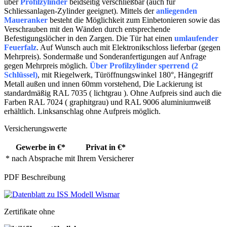
über
Profilzylinder
beidseitig verschließbar (auch für
Schliessanlagen-Zylinder geeignet). Mittels der
anliegenden
Maueranker
besteht die Möglichkeit zum Einbetonieren sowie das
Verschrauben mit den Wänden durch entsprechende
Befestigungslöcher in den Zargen. Die Tür hat einen
umlaufender
Feuerfalz
. Auf Wunsch auch mit Elektronikschloss lieferbar (gegen
Mehrpreis). Sondermaße und Sonderanfertigungen auf Anfrage
gegen Mehrpreis möglich.
Über Profilzylinder sperrend (2
Schlüssel)
, mit Riegelwerk, Türöffnungswinkel 180°, Hängegriff
Metall außen und innen 60mm vorstehend, Die Lackierung ist
standardmäßig RAL 7035 ( lichtgrau ). Ohne Aufpreis sind auch die
Farben RAL 7024 ( graphitgrau) und RAL 9006 aluminiumweiß
erhältlich. Linksanschlag ohne Aufpreis möglich.
Versicherungswerte
Gewerbe in €*
Privat in €*
* nach Absprache mit Ihrem Versicherer
PDF Beschreibung
Zertifikate ohne