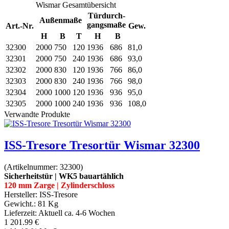
Wismar Gesamtübersicht
Türdurch-
Außenmaße
gangsmaße
Art.-Nr.
Gew.
H
B
T
H
B
32300
2000
750
120
1936
686
81,0
32301
2000
750
240
1936
686
93,0
32302
2000
830
120
1936
766
86,0
32303
2000
830
240
1936
766
98,0
32304
2000
1000
120
1936
936
95,0
32305
2000
1000
240
1936
936
108,0
Verwandte Produkte
ISS-Tresore Tresortür Wismar 32300
(Artikelnummer:
32300
)
Sicherheitstür | WK5 bauartählich
120 mm Zarge | Zylinderschloss
Hersteller:
ISS-Tresore
Gewicht.:
81 Kg
Lieferzeit:
Aktuell ca. 4-6 Wochen
1 201.99 €