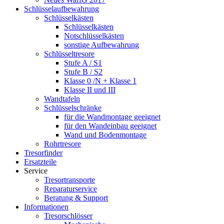
Schlüsselaufbewahrung
Schlüsselkästen
Schlüsselkästen
Notschlüsselkästen
sonstige Aufbewahrung
Schlüsseltresore
Stufe A / S1
Stufe B / S2
Klasse 0 /N + Klasse 1
Klasse II und III
Wandtafeln
Schlüsselschränke
für die Wandmontage geeignet
für den Wandeinbau geeignet
Wand und Bodenmontage
Rohrtresore
Tresorfinder
Ersatzteile
Service
Tresortransporte
Reparaturservice
Beratung & Support
Informationen
Tresorschlösser