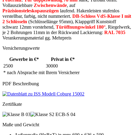
Vollausziehbare
Zwischenwände
, auf
Präzisionsteleskopauszügen
laufend. Hakenleisten stufenlos
verstellbar, farbig, nicht nummeriert.
DB-Schloss VdS-Klasse I mit
2 Schlüsseln
(Schlüssellänge 95mm), Klappgriff Kunststoff
schwarz 12mm vorstehend,
Türöffnungswinkel 180°
, Riegelwerk,
je 2 Bohrungen 11mm in der Rückwand Lackierung:
RAL 7035
Verankerungsmaterial gg. Mehrpreis
Versicherungswerte
Gewerbe in €*
Privat in €*
2500
30000
* nach Absprache mit Ihrem Versicherer
PDF Beschreibung
Zertifikate
Maße und Gewicht
Außenmaße (HxBxT) in mm: 600 x 636 x 500