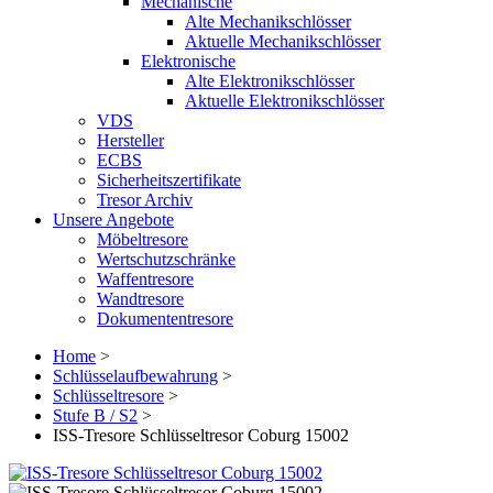
Mechanische
Alte Mechanikschlösser
Aktuelle Mechanikschlösser
Elektronische
Alte Elektronikschlösser
Aktuelle Elektronikschlösser
VDS
Hersteller
ECBS
Sicherheitszertifikate
Tresor Archiv
Unsere Angebote
Möbeltresore
Wertschutzschränke
Waffentresore
Wandtresore
Dokumententresore
Home
>
Schlüsselaufbewahrung
>
Schlüsseltresore
>
Stufe B / S2
>
ISS-Tresore Schlüsseltresor Coburg 15002