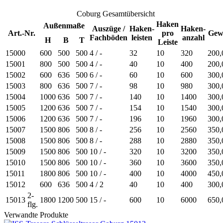
Coburg Gesamtübersicht
Haken
Außenmaße
Auszüge /
Haken-
Haken-
Art.-Nr.
pro
Gew
Fachböden
leisten
anzahl
H
B
T
Leiste
15000
600
500
500
4 / -
32
10
320
200,
15001
800
500
500
4 / -
40
10
400
200,
15002
600
636
500
6 / -
60
10
600
300,
15003
800
636
500
7 / -
98
10
980
300,
15004
1000
636
500
7 / -
140
10
1400
300,
15005
1200
636
500
7 / -
154
10
1540
300,
15006
1200
636
500
7 / -
196
10
1960
300,
15007
1500
806
500
8 / -
256
10
2560
350,
15008
1500
806
500
8 / -
288
10
2880
350,
15009
1500
806
500
10 / -
320
10
3200
350,
15010
1500
806
500
10 / -
360
10
3600
350,
15011
1800
806
500
10 / -
400
10
4000
450,
15012
600
636
500
4 / 2
40
10
400
300,
2-
15013
1800
1200
500
15 / -
600
10
6000
650,
flg.
Verwandte Produkte