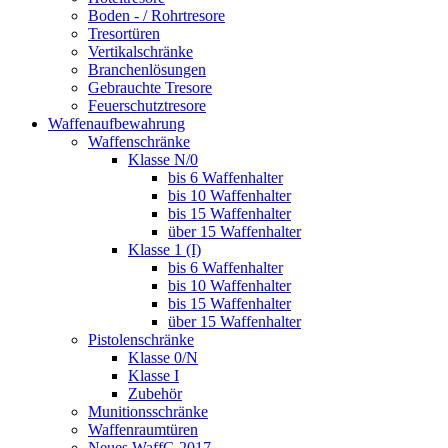
Boden - / Rohrtresore
Tresortüren
Vertikalschränke
Branchenlösungen
Gebrauchte Tresore
Feuerschutztresore
Waffenaufbewahrung
Waffenschränke
Klasse N/0
bis 6 Waffenhalter
bis 10 Waffenhalter
bis 15 Waffenhalter
über 15 Waffenhalter
Klasse 1 (I)
bis 6 Waffenhalter
bis 10 Waffenhalter
bis 15 Waffenhalter
über 15 Waffenhalter
Pistolenschränke
Klasse 0/N
Klasse I
Zubehör
Munitionsschränke
Waffenraumtüren
Neues WaffG 2017