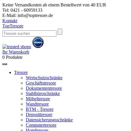
Keine Versandkosten ab einem Bestellwert von 40 EUR
Tel:
0421 - 60959133
E-Mail:
info@toptresore.de
Kontakt
Top
Tresore
Ihr Warenkorb
0
Produkte
Tresore
Wertschutzschränke
Geschäftstresore
Dokumententresore
Stahlbüroschränke
Möbeltresore
Wandtresore
BTM - Tresore
Deposittresore
Datensicherungsschränke
Computertresore
Hoteltresore