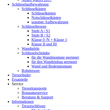
Schlüsselaufbewahrung
Schlüsselkästen
Schlüsselkästen
Notschlüsselkästen
sonstige Aufbewahrung
Schlüsseltresore
Stufe A / S1
Stufe B / S2
Klasse 0 /N + Klasse 1
Klasse II und III
Wandtafeln
Schlüsselschränke
für die Wandmontage geeignet
für den Wandeinbau geeignet
Wand und Bodenmontage
Rohrtresore
Tresorfinder
Ersatzteile
Service
Tresortransporte
Reparaturservice
Beratung & Support
Informationen
Tresorschlösser