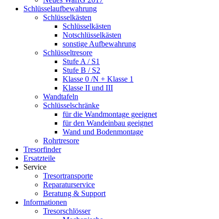
Schlüsselaufbewahrung
Schlüsselkästen
Schlüsselkästen
Notschlüsselkästen
sonstige Aufbewahrung
Schlüsseltresore
Stufe A / S1
Stufe B / S2
Klasse 0 /N + Klasse 1
Klasse II und III
Wandtafeln
Schlüsselschränke
für die Wandmontage geeignet
für den Wandeinbau geeignet
Wand und Bodenmontage
Rohrtresore
Tresorfinder
Ersatzteile
Service
Tresortransporte
Reparaturservice
Beratung & Support
Informationen
Tresorschlösser