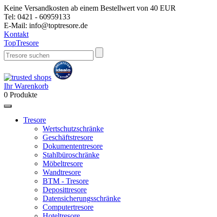
Keine Versandkosten ab einem Bestellwert von 40 EUR
Tel:
0421 - 60959133
E-Mail:
info@toptresore.de
Kontakt
Top
Tresore
Ihr Warenkorb
0
Produkte
Tresore
Wertschutzschränke
Geschäftstresore
Dokumententresore
Stahlbüroschränke
Möbeltresore
Wandtresore
BTM - Tresore
Deposittresore
Datensicherungsschränke
Computertresore
Hoteltresore