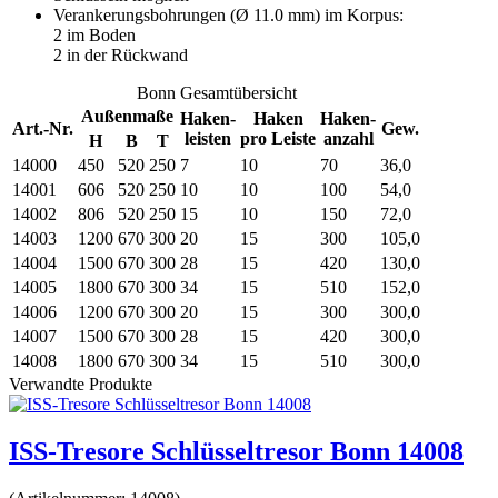
Verankerungsbohrungen (Ø 11.0 mm) im Korpus:
2 im Boden
2 in der Rückwand
Bonn Gesamtübersicht
Außenmaße
Haken-
Haken
Haken-
Art.-Nr.
Gew.
leisten
pro Leiste
anzahl
H
B
T
14000
450
520
250
7
10
70
36,0
14001
606
520
250
10
10
100
54,0
14002
806
520
250
15
10
150
72,0
14003
1200
670
300
20
15
300
105,0
14004
1500
670
300
28
15
420
130,0
14005
1800
670
300
34
15
510
152,0
14006
1200
670
300
20
15
300
300,0
14007
1500
670
300
28
15
420
300,0
14008
1800
670
300
34
15
510
300,0
Verwandte Produkte
ISS-Tresore Schlüsseltresor Bonn 14008