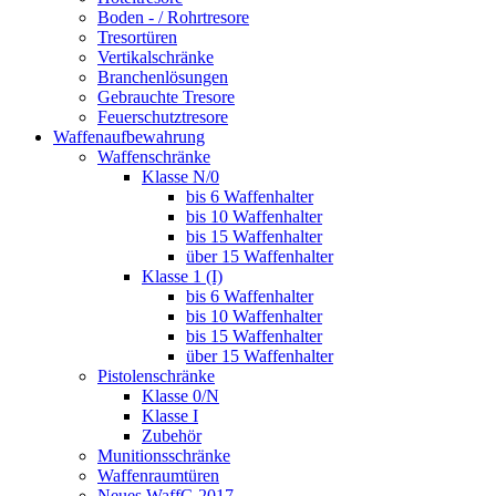
Boden - / Rohrtresore
Tresortüren
Vertikalschränke
Branchenlösungen
Gebrauchte Tresore
Feuerschutztresore
Waffenaufbewahrung
Waffenschränke
Klasse N/0
bis 6 Waffenhalter
bis 10 Waffenhalter
bis 15 Waffenhalter
über 15 Waffenhalter
Klasse 1 (I)
bis 6 Waffenhalter
bis 10 Waffenhalter
bis 15 Waffenhalter
über 15 Waffenhalter
Pistolenschränke
Klasse 0/N
Klasse I
Zubehör
Munitionsschränke
Waffenraumtüren
Neues WaffG 2017