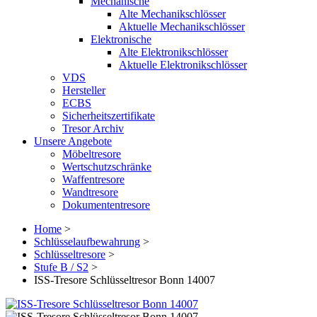
Mechanische
Alte Mechanikschlösser
Aktuelle Mechanikschlösser
Elektronische
Alte Elektronikschlösser
Aktuelle Elektronikschlösser
VDS
Hersteller
ECBS
Sicherheitszertifikate
Tresor Archiv
Unsere Angebote
Möbeltresore
Wertschutzschränke
Waffentresore
Wandtresore
Dokumententresore
Home
>
Schlüsselaufbewahrung
>
Schlüsseltresore
>
Stufe B / S2
>
ISS-Tresore Schlüsseltresor Bonn 14007