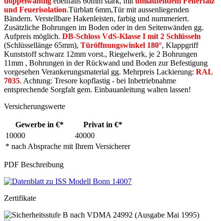
doppelwandig
ebenfalls 60mm stark, mit
umlaufendem Feuerfalz
und Feuerisolation
.Türblatt 6mm,Tür mit aussenliegenden
Bändern. Verstellbare Hakenleisten, farbig und nummeriert.
Zusätzliche Bohrungen im Boden oder in den Seitenwänden gg.
Aufpreis möglich.
DB-Schloss VdS-Klasse I mit 2 Schlüsseln
(Schlüssellänge 65mm),
Türöffnungswinkel 180°
, Klappgriff
Kunststoff schwarz 12mm vorst., Riegelwerk, je 2 Bohrungen
11mm , Bohrungen in der Rückwand und Boden zur Befestigung
vorgesehen Verankerungsmaterial gg. Mehrpreis Lackierung:
RAL
7035
. Achtung: Tresore kopflastig - bei Inbetriebnahme
entsprechende Sorgfalt gem. Einbauanleitung walten lassen!
Versicherungswerte
Gewerbe in €*
Privat in €*
10000
40000
* nach Absprache mit Ihrem Versicherer
PDF Beschreibung
Zertifikate