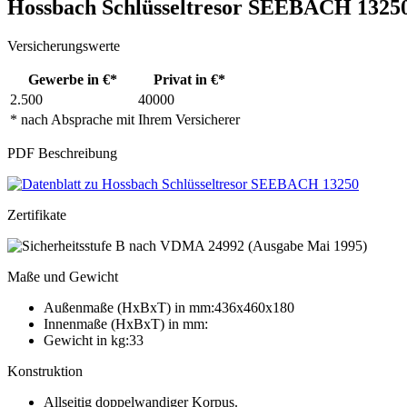
Hossbach Schlüsseltresor SEEBACH 1325
Versicherungswerte
Gewerbe in €*
Privat in €*
2.500
40000
* nach Absprache mit Ihrem Versicherer
PDF Beschreibung
Zertifikate
Maße und Gewicht
Außenmaße (HxBxT) in mm:436x460x180
Innenmaße (HxBxT) in mm:
Gewicht in kg:33
Konstruktion
Allseitig doppelwandiger Korpus.