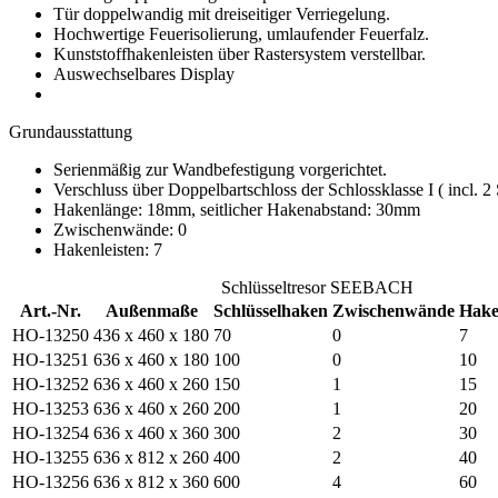
Tür doppelwandig mit dreiseitiger Verriegelung.
Hochwertige Feuerisolierung, umlaufender Feuerfalz.
Kunststoffhakenleisten über Rastersystem verstellbar.
Auswechselbares Display
Grundausstattung
Serienmäßig zur Wandbefestigung vorgerichtet.
Verschluss über Doppelbartschloss der Schlossklasse I ( incl. 2 
Hakenlänge: 18mm, seitlicher Hakenabstand: 30mm
Zwischenwände: 0
Hakenleisten: 7
Schlüsseltresor SEEBACH
Art.-Nr.
Außenmaße
Schlüsselhaken
Zwischenwände
Hake
HO-13250
436 x 460 x 180
70
0
7
HO-13251
636 x 460 x 180
100
0
10
HO-13252
636 x 460 x 260
150
1
15
HO-13253
636 x 460 x 260
200
1
20
HO-13254
636 x 460 x 360
300
2
30
HO-13255
636 x 812 x 260
400
2
40
HO-13256
636 x 812 x 360
600
4
60