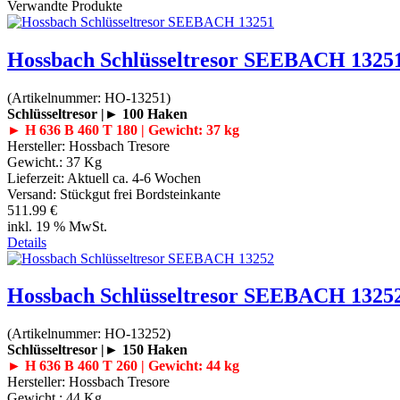
Verwandte Produkte
Hossbach Schlüsseltresor SEEBACH 1325
(Artikelnummer:
HO-13251
)
Schlüsseltresor |► 100 Haken
► H 636 B 460 T 180 | Gewicht: 37 kg
Hersteller:
Hossbach Tresore
Gewicht.:
37 Kg
Lieferzeit:
Aktuell ca. 4-6 Wochen
Versand: Stückgut frei Bordsteinkante
511.99 €
inkl. 19 % MwSt.
Details
Hossbach Schlüsseltresor SEEBACH 1325
(Artikelnummer:
HO-13252
)
Schlüsseltresor |► 150 Haken
► H 636 B 460 T 260 | Gewicht: 44 kg
Hersteller:
Hossbach Tresore
Gewicht.:
44 Kg