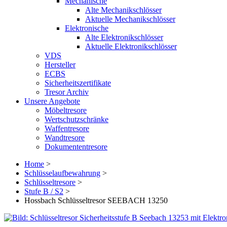
Mechanische
Alte Mechanikschlösser
Aktuelle Mechanikschlösser
Elektronische
Alte Elektronikschlösser
Aktuelle Elektronikschlösser
VDS
Hersteller
ECBS
Sicherheitszertifikate
Tresor Archiv
Unsere Angebote
Möbeltresore
Wertschutzschränke
Waffentresore
Wandtresore
Dokumententresore
Home
>
Schlüsselaufbewahrung
>
Schlüsseltresore
>
Stufe B / S2
>
Hossbach Schlüsseltresor SEEBACH 13250