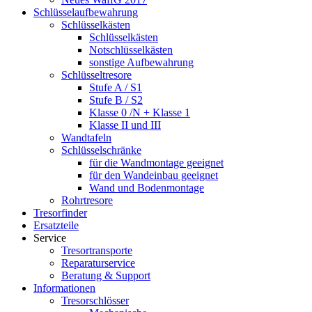
Schlüsselaufbewahrung
Schlüsselkästen
Schlüsselkästen
Notschlüsselkästen
sonstige Aufbewahrung
Schlüsseltresore
Stufe A / S1
Stufe B / S2
Klasse 0 /N + Klasse 1
Klasse II und III
Wandtafeln
Schlüsselschränke
für die Wandmontage geeignet
für den Wandeinbau geeignet
Wand und Bodenmontage
Rohrtresore
Tresorfinder
Ersatzteile
Service
Tresortransporte
Reparaturservice
Beratung & Support
Informationen
Tresorschlösser