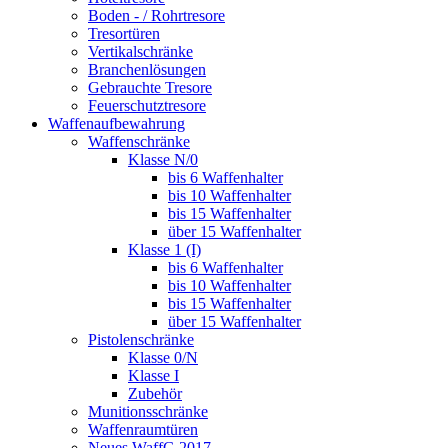
Boden - / Rohrtresore
Tresortüren
Vertikalschränke
Branchenlösungen
Gebrauchte Tresore
Feuerschutztresore
Waffenaufbewahrung
Waffenschränke
Klasse N/0
bis 6 Waffenhalter
bis 10 Waffenhalter
bis 15 Waffenhalter
über 15 Waffenhalter
Klasse 1 (I)
bis 6 Waffenhalter
bis 10 Waffenhalter
bis 15 Waffenhalter
über 15 Waffenhalter
Pistolenschränke
Klasse 0/N
Klasse I
Zubehör
Munitionsschränke
Waffenraumtüren
Neues WaffG 2017