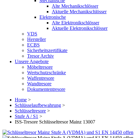
Mechanische
Alte Mechanikschlösser
Aktuelle Mechanikschlösser
Elektronische
Alte Elektronikschlösser
Aktuelle Elektronikschlösser
VDS
Hersteller
ECBS
Sicherheitszertifikate
Tresor Archiv
Unsere Angebote
Möbeltresore
Wertschutzschränke
Waffentresore
Wandtresore
Dokumententresore
Home
>
Schlüsselaufbewahrung
>
Schlüsseltresore
>
Stufe A / S1
>
ISS-Tresore Schlüsseltresor Mainz 13007