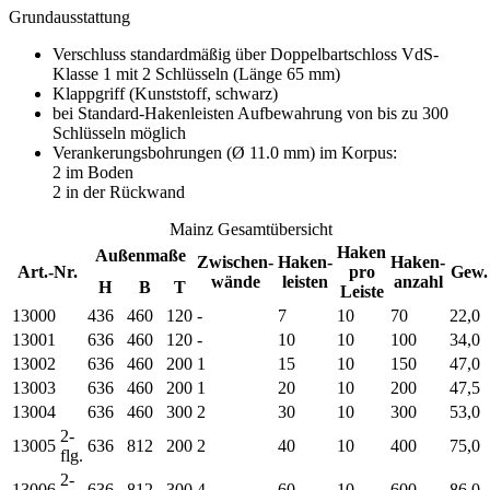
Grundausstattung
Verschluss standardmäßig über Doppelbartschloss VdS-
Klasse 1 mit 2 Schlüsseln (Länge 65 mm)
Klappgriff (Kunststoff, schwarz)
bei Standard-Hakenleisten Aufbewahrung von bis zu 300
Schlüsseln möglich
Verankerungsbohrungen (Ø 11.0 mm) im Korpus:
2 im Boden
2 in der Rückwand
Mainz Gesamtübersicht
Haken
Außenmaße
Zwischen-
Haken-
Haken-
Art.-Nr.
pro
Gew.
wände
leisten
anzahl
H
B
T
Leiste
13000
436
460
120
-
7
10
70
22,0
13001
636
460
120
-
10
10
100
34,0
13002
636
460
200
1
15
10
150
47,0
13003
636
460
200
1
20
10
200
47,5
13004
636
460
300
2
30
10
300
53,0
2-
13005
636
812
200
2
40
10
400
75,0
flg.
2-
13006
636
812
300
4
60
10
600
86,0