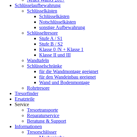
Schlüsselaufbewahrung
Schlüsselkästen
Schlüsselkästen
Notschlüsselkästen
sonstige Aufbewahrung
Schlüsseltresore
Stufe A / S1
Stufe B / S2
Klasse 0 /N + Klasse 1
Klasse II und III
Wandtafeln
Schlüsselschränke
für die Wandmontage geeignet
für den Wandeinbau geeignet
Wand und Bodenmontage
Rohrtresore
Tresorfinder
Ersatzteile
Service
Tresortransporte
Reparaturservice
Beratung & Support
Informationen
Tresorschlösser