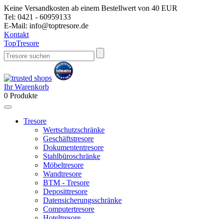
Keine Versandkosten ab einem Bestellwert von 40 EUR
Tel:
0421 - 60959133
E-Mail:
info@toptresore.de
Kontakt
Top
Tresore
Ihr Warenkorb
0
Produkte
Tresore
Wertschutzschränke
Geschäftstresore
Dokumententresore
Stahlbüroschränke
Möbeltresore
Wandtresore
BTM - Tresore
Deposittresore
Datensicherungsschränke
Computertresore
Hoteltresore