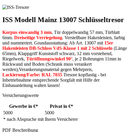
ISS Modell Mainz 13007 Schlüsseltresor
Korpus einwandig 3 mm
, Tür doppelwandig 57 mm, Türblatt
6mm.
Dreiseitige Verriegelung
. Verstellbare Hakenleisten, farbig
und nummeriert. Grundausstattung: Ab Art. 13007 mit
15er
Hakenleisten DB-Schloss VdS-Klasse 1 mit 2 Schlüsseln
(Länge
65mm), Klappgriff Kunststoff schwarz, 12 mm vorstehend,
Riegelwerk,
Türöffnungswinkel 90°
, je 2 Bohrungen 11mm in
Rückwand und Boden (Schrank muss verankert
werden),Verankerungsmaterial gegen Mehrpreis,
Lackierung/Farbe: RAL 7035
Tresore kopflastig - bei
Inbetriebnahme entsprechende Sorgfalt mit Hilfe der
Einbauanleitung walten lassen!
Versicherungswerte
Gewerbe in €*
Privat in €*
5000
5000
* nach Absprache mit Ihrem Versicherer
PDF Beschreibung