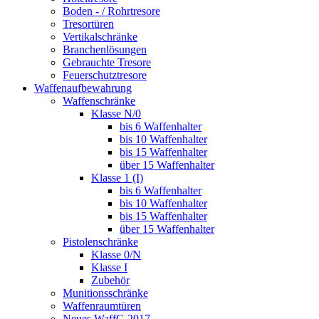
Boden - / Rohrtresore
Tresortüren
Vertikalschränke
Branchenlösungen
Gebrauchte Tresore
Feuerschutztresore
Waffenaufbewahrung
Waffenschränke
Klasse N/0
bis 6 Waffenhalter
bis 10 Waffenhalter
bis 15 Waffenhalter
über 15 Waffenhalter
Klasse 1 (I)
bis 6 Waffenhalter
bis 10 Waffenhalter
bis 15 Waffenhalter
über 15 Waffenhalter
Pistolenschränke
Klasse 0/N
Klasse I
Zubehör
Munitionsschränke
Waffenraumtüren
Neues WaffG 2017