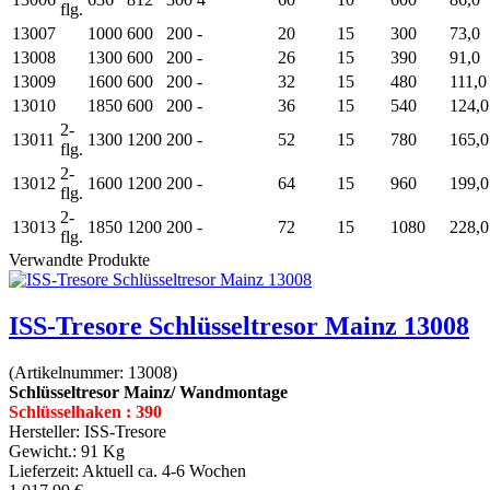
flg.
13007
1000
600
200
-
20
15
300
73,0
13008
1300
600
200
-
26
15
390
91,0
13009
1600
600
200
-
32
15
480
111,0
13010
1850
600
200
-
36
15
540
124,0
2-
13011
1300
1200
200
-
52
15
780
165,0
flg.
2-
13012
1600
1200
200
-
64
15
960
199,0
flg.
2-
13013
1850
1200
200
-
72
15
1080
228,0
flg.
Verwandte Produkte
ISS-Tresore Schlüsseltresor Mainz 13008
(Artikelnummer:
13008
)
Schlüsseltresor Mainz/ Wandmontage
Schlüsselhaken : 390
Hersteller:
ISS-Tresore
Gewicht.:
91 Kg
Lieferzeit:
Aktuell ca. 4-6 Wochen