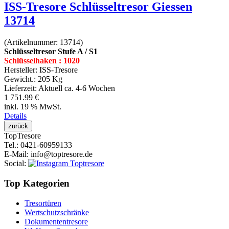
ISS-Tresore Schlüsseltresor Giessen
13714
(Artikelnummer:
13714
)
Schlüsseltresor Stufe A / S1
Schlüsselhaken : 1020
Hersteller:
ISS-Tresore
Gewicht.:
205 Kg
Lieferzeit:
Aktuell ca. 4-6 Wochen
1 751.99 €
inkl. 19 % MwSt.
Details
Top
Tresore
Tel.
: 0421-60959133
E-Mail
: info@toptresore.de
Social
:
Top Kategorien
Tresortüren
Wertschutzschränke
Dokumententresore