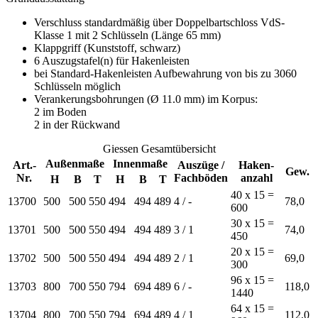
Verschluss standardmäßig über Doppelbartschloss VdS-
Klasse 1 mit 2 Schlüsseln (Länge 65 mm)
Klappgriff (Kunststoff, schwarz)
6 Auszugstafel(n) für Hakenleisten
bei Standard-Hakenleisten Aufbewahrung von bis zu 3060
Schlüsseln möglich
Verankerungsbohrungen (Ø 11.0 mm) im Korpus:
2 im Boden
2 in der Rückwand
Giessen Gesamtübersicht
Außenmaße
Innenmaße
Art.-
Auszüge /
Haken-
Gew.
Nr.
Fachböden
anzahl
H
B
T
H
B
T
40 x 15 =
13700
500
500
550
494
494
489
4 / -
78,0
600
30 x 15 =
13701
500
500
550
494
494
489
3 / 1
74,0
450
20 x 15 =
13702
500
500
550
494
494
489
2 / 1
69,0
300
96 x 15 =
13703
800
700
550
794
694
489
6 / -
118,0
1440
64 x 15 =
13704
800
700
550
794
694
489
4 / 1
112,0