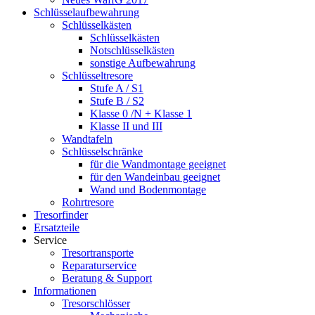
Schlüsselaufbewahrung
Schlüsselkästen
Schlüsselkästen
Notschlüsselkästen
sonstige Aufbewahrung
Schlüsseltresore
Stufe A / S1
Stufe B / S2
Klasse 0 /N + Klasse 1
Klasse II und III
Wandtafeln
Schlüsselschränke
für die Wandmontage geeignet
für den Wandeinbau geeignet
Wand und Bodenmontage
Rohrtresore
Tresorfinder
Ersatzteile
Service
Tresortransporte
Reparaturservice
Beratung & Support
Informationen
Tresorschlösser