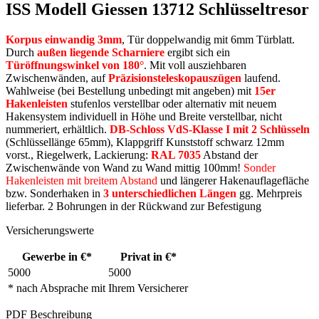
ISS Modell Giessen 13712 Schlüsseltresor
Korpus einwandig 3mm
, Tür doppelwandig mit 6mm Türblatt.
Durch
außen liegende Scharniere
ergibt sich ein
Türöffnungswinkel von 180°
. Mit voll ausziehbaren
Zwischenwänden, auf
Präzisionsteleskopauszügen
laufend.
Wahlweise (bei Bestellung unbedingt mit angeben) mit
15er
Hakenleisten
stufenlos verstellbar oder alternativ mit neuem
Hakensystem individuell in Höhe und Breite verstellbar, nicht
nummeriert, erhältlich.
DB-Schloss VdS-Klasse I mit 2 Schlüsseln
(Schlüssellänge 65mm), Klappgriff Kunststoff schwarz 12mm
vorst., Riegelwerk, Lackierung:
RAL 7035
Abstand der
Zwischenwände von Wand zu Wand mittig 100mm!
Sonder
Hakenleisten mit breitem Abstand
und längerer Hakenauflagefläche
bzw. Sonderhaken in
3 unterschiedlichen Längen
gg. Mehrpreis
lieferbar. 2 Bohrungen in der Rückwand zur Befestigung
Versicherungswerte
Gewerbe in €*
Privat in €*
5000
5000
* nach Absprache mit Ihrem Versicherer
PDF Beschreibung