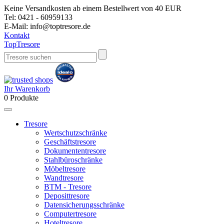
Keine Versandkosten ab einem Bestellwert von 40 EUR
Tel:
0421 - 60959133
E-Mail:
info@toptresore.de
Kontakt
Top
Tresore
Ihr Warenkorb
0
Produkte
Tresore
Wertschutzschränke
Geschäftstresore
Dokumententresore
Stahlbüroschränke
Möbeltresore
Wandtresore
BTM - Tresore
Deposittresore
Datensicherungsschränke
Computertresore
Hoteltresore