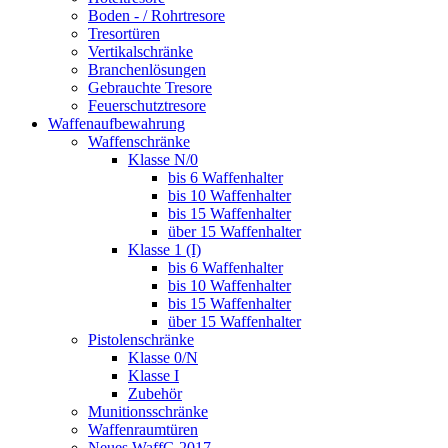
Boden - / Rohrtresore
Tresortüren
Vertikalschränke
Branchenlösungen
Gebrauchte Tresore
Feuerschutztresore
Waffenaufbewahrung
Waffenschränke
Klasse N/0
bis 6 Waffenhalter
bis 10 Waffenhalter
bis 15 Waffenhalter
über 15 Waffenhalter
Klasse 1 (I)
bis 6 Waffenhalter
bis 10 Waffenhalter
bis 15 Waffenhalter
über 15 Waffenhalter
Pistolenschränke
Klasse 0/N
Klasse I
Zubehör
Munitionsschränke
Waffenraumtüren
Neues WaffG 2017