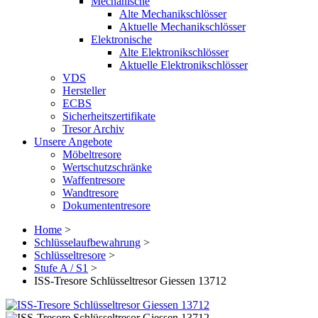
Mechanische
Alte Mechanikschlösser
Aktuelle Mechanikschlösser
Elektronische
Alte Elektronikschlösser
Aktuelle Elektronikschlösser
VDS
Hersteller
ECBS
Sicherheitszertifikate
Tresor Archiv
Unsere Angebote
Möbeltresore
Wertschutzschränke
Waffentresore
Wandtresore
Dokumententresore
Home
>
Schlüsselaufbewahrung
>
Schlüsseltresore
>
Stufe A / S1
>
ISS-Tresore Schlüsseltresor Giessen 13712