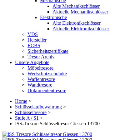
Mechanische
Alte Mechanikschlösser
Aktuelle Mechanikschlösser
Elektronische
Alte Elektronikschlösser
Aktuelle Elektronikschlösser
VDS
Hersteller
ECBS
Sicherheitszertifikate
Tresor Archiv
Unsere Angebote
Möbeltresore
Wertschutzschränke
Waffentresore
Wandtresore
Dokumententresore
Home
>
Schlüsselaufbewahrung
>
Schlüsseltresore
>
Stufe A / S1
>
ISS-Tresore Schlüsseltresor Giessen 13700