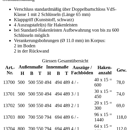
Verschluss standardmäßig über Doppelbartschloss VdS-
Klasse 1 mit 2 Schlüsseln (Länge 65 mm)
Klappgriff (Kunststoff, schwarz)
4 Auszugstafel(n) für Hakenleisten
bei Standard-Hakenleisten Aufbewahrung von bis zu 600
Schlüsseln möglich
Verankerungsbohrungen (Ø 11.0 mm) im Korpus:
2 im Boden
2 in der Rückwand
Giessen Gesamtübersicht
Außenmaße
Innenmaße
Art.-
Auszüge /
Haken-
Gew.
Nr.
Fachböden
anzahl
H
B
T
H
B
T
40 x 15 =
13700
500
500
550
494
494
489
4 / -
78,0
600
30 x 15 =
13701
500
500
550
494
494
489
3 / 1
74,0
450
20 x 15 =
13702
500
500
550
494
494
489
2 / 1
69,0
300
96 x 15 =
13703
800
700
550
794
694
489
6 / -
118,0
1440
64 x 15 =
13704
800
700
550
794
694
489
4 / 1
112,0