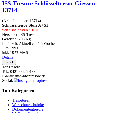
ISS-Tresore Schlüsseltresor Giessen
13714
(Artikelnummer:
13714
)
Schlüsseltresor Stufe A / S1
Schlüsselhaken : 1020
Hersteller:
ISS-Tresore
Gewicht.:
205 Kg
Lieferzeit:
Aktuell ca. 4-6 Wochen
1 751.99 €
inkl. 19 % MwSt.
Details
Top
Tresore
Tel.
: 0421-60959133
E-Mail
: info@toptresore.de
Social
:
Top Kategorien
Tresortüren
Wertschutzschränke
Dokumententresore