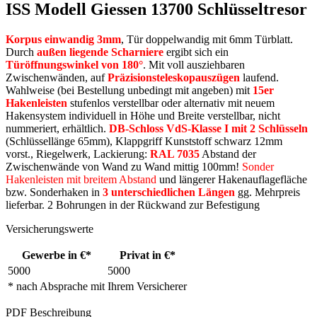
ISS Modell Giessen 13700 Schlüsseltresor
Korpus einwandig 3mm
, Tür doppelwandig mit 6mm Türblatt.
Durch
außen liegende Scharniere
ergibt sich ein
Türöffnungswinkel von 180°
. Mit voll ausziehbaren
Zwischenwänden, auf
Präzisionsteleskopauszügen
laufend.
Wahlweise (bei Bestellung unbedingt mit angeben) mit
15er
Hakenleisten
stufenlos verstellbar oder alternativ mit neuem
Hakensystem individuell in Höhe und Breite verstellbar, nicht
nummeriert, erhältlich.
DB-Schloss VdS-Klasse I mit 2 Schlüsseln
(Schlüssellänge 65mm), Klappgriff Kunststoff schwarz 12mm
vorst., Riegelwerk, Lackierung:
RAL 7035
Abstand der
Zwischenwände von Wand zu Wand mittig 100mm!
Sonder
Hakenleisten mit breitem Abstand
und längerer Hakenauflagefläche
bzw. Sonderhaken in
3 unterschiedlichen Längen
gg. Mehrpreis
lieferbar. 2 Bohrungen in der Rückwand zur Befestigung
Versicherungswerte
Gewerbe in €*
Privat in €*
5000
5000
* nach Absprache mit Ihrem Versicherer
PDF Beschreibung