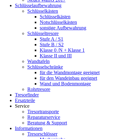
Schlüsselaufbewahrung
Schlüsselkästen
Schlüsselkästen
Notschlüsselkästen
sonstige Aufbewahrung
Schlüsseltresore
Stufe A / S1
Stufe B / S2
Klasse 0 /N + Klasse 1
Klasse II und III
Wandtafeln
Schlüsselschränke
für die Wandmontage geeignet
für den Wandeinbau geeignet
Wand und Bodenmontage
Rohrtresore
Tresorfinder
Ersatzteile
Service
Tresortransporte
Reparaturservice
Beratung & Support
Informationen
Tresorschlösser