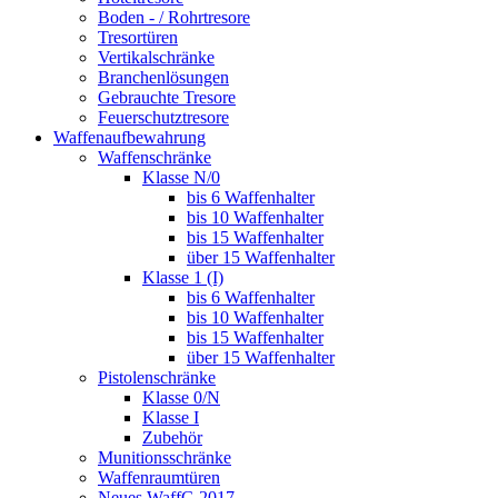
Boden - / Rohrtresore
Tresortüren
Vertikalschränke
Branchenlösungen
Gebrauchte Tresore
Feuerschutztresore
Waffenaufbewahrung
Waffenschränke
Klasse N/0
bis 6 Waffenhalter
bis 10 Waffenhalter
bis 15 Waffenhalter
über 15 Waffenhalter
Klasse 1 (I)
bis 6 Waffenhalter
bis 10 Waffenhalter
bis 15 Waffenhalter
über 15 Waffenhalter
Pistolenschränke
Klasse 0/N
Klasse I
Zubehör
Munitionsschränke
Waffenraumtüren
Neues WaffG 2017