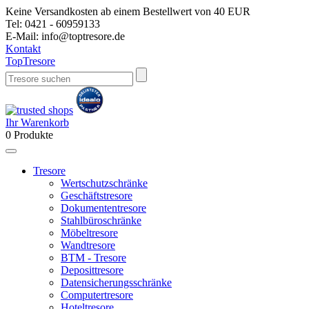
Keine Versandkosten ab einem Bestellwert von 40 EUR
Tel:
0421 - 60959133
E-Mail:
info@toptresore.de
Kontakt
Top
Tresore
Ihr Warenkorb
0
Produkte
Tresore
Wertschutzschränke
Geschäftstresore
Dokumententresore
Stahlbüroschränke
Möbeltresore
Wandtresore
BTM - Tresore
Deposittresore
Datensicherungsschränke
Computertresore
Hoteltresore