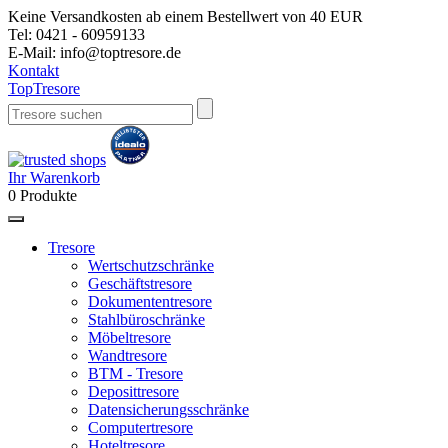
Keine Versandkosten ab einem Bestellwert von 40 EUR
Tel:
0421 - 60959133
E-Mail:
info@toptresore.de
Kontakt
Top
Tresore
Ihr Warenkorb
0
Produkte
Tresore
Wertschutzschränke
Geschäftstresore
Dokumententresore
Stahlbüroschränke
Möbeltresore
Wandtresore
BTM - Tresore
Deposittresore
Datensicherungsschränke
Computertresore
Hoteltresore