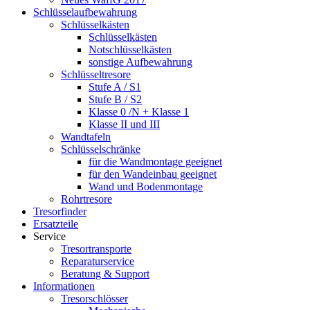
Schlüsselaufbewahrung
Schlüsselkästen
Schlüsselkästen
Notschlüsselkästen
sonstige Aufbewahrung
Schlüsseltresore
Stufe A / S1
Stufe B / S2
Klasse 0 /N + Klasse 1
Klasse II und III
Wandtafeln
Schlüsselschränke
für die Wandmontage geeignet
für den Wandeinbau geeignet
Wand und Bodenmontage
Rohrtresore
Tresorfinder
Ersatzteile
Service
Tresortransporte
Reparaturservice
Beratung & Support
Informationen
Tresorschlösser