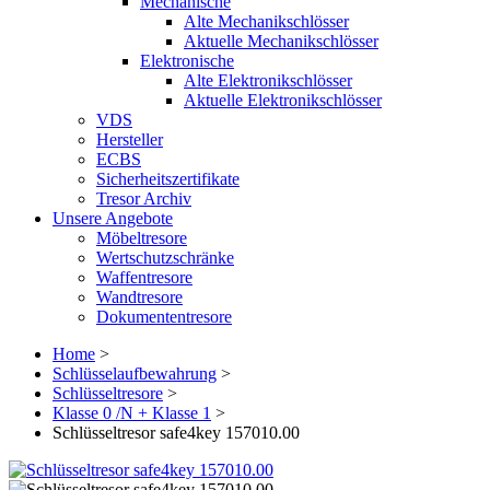
Mechanische
Alte Mechanikschlösser
Aktuelle Mechanikschlösser
Elektronische
Alte Elektronikschlösser
Aktuelle Elektronikschlösser
VDS
Hersteller
ECBS
Sicherheitszertifikate
Tresor Archiv
Unsere Angebote
Möbeltresore
Wertschutzschränke
Waffentresore
Wandtresore
Dokumententresore
Home
>
Schlüsselaufbewahrung
>
Schlüsseltresore
>
Klasse 0 /N + Klasse 1
>
Schlüsseltresor safe4key 157010.00