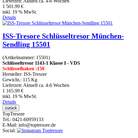
Lieferzeit:
Aktuell ca. 4-6 Wochen
1 501.99 €
inkl. 19 % MwSt.
Details
ISS-Tresore Schlüsseltresor München-
Sendling 15501
(Artikelnummer:
15501
)
Schlüsseltresor 1143-1 Klasse I - VDS
Schlüsselhaken :150
Hersteller:
ISS-Tresore
Gewicht.:
115 Kg
Lieferzeit:
Aktuell ca. 4-6 Wochen
1 165.99 €
inkl. 19 % MwSt.
Details
Top
Tresore
Tel.
: 0421-60959133
E-Mail
: info@toptresore.de
Social
: