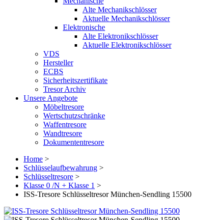
Mechanische
Alte Mechanikschlösser
Aktuelle Mechanikschlösser
Elektronische
Alte Elektronikschlösser
Aktuelle Elektronikschlösser
VDS
Hersteller
ECBS
Sicherheitszertifikate
Tresor Archiv
Unsere Angebote
Möbeltresore
Wertschutzschränke
Waffentresore
Wandtresore
Dokumententresore
Home
>
Schlüsselaufbewahrung
>
Schlüsseltresore
>
Klasse 0 /N + Klasse 1
>
ISS-Tresore Schlüsseltresor München-Sendling 15500