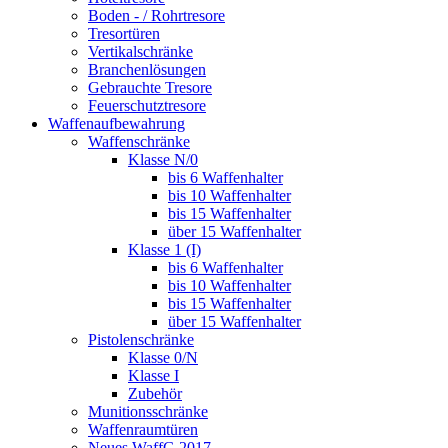
Boden - / Rohrtresore
Tresortüren
Vertikalschränke
Branchenlösungen
Gebrauchte Tresore
Feuerschutztresore
Waffenaufbewahrung
Waffenschränke
Klasse N/0
bis 6 Waffenhalter
bis 10 Waffenhalter
bis 15 Waffenhalter
über 15 Waffenhalter
Klasse 1 (I)
bis 6 Waffenhalter
bis 10 Waffenhalter
bis 15 Waffenhalter
über 15 Waffenhalter
Pistolenschränke
Klasse 0/N
Klasse I
Zubehör
Munitionsschränke
Waffenraumtüren
Neues WaffG 2017