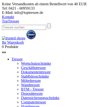
Keine Versandkosten ab einem Bestellwert von 40 EUR
Tel:
0421 - 60959133
E-Mail:
info@toptresore.de
Kontakt
Top
Tresore
Ihr Warenkorb
0
Produkte
Tresore
Wertschutzschränke
Geschäftstresore
Dokumententresore
Stahlbüroschränke
Möbeltresore
Wandtresore
BTM - Tresore
Deposittresore
Datensicherungsschränke
Computertresore
Hoteltresore