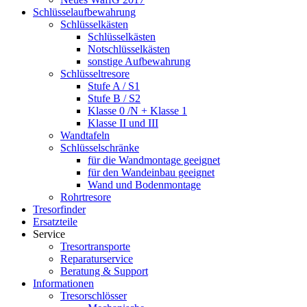
Schlüsselaufbewahrung
Schlüsselkästen
Schlüsselkästen
Notschlüsselkästen
sonstige Aufbewahrung
Schlüsseltresore
Stufe A / S1
Stufe B / S2
Klasse 0 /N + Klasse 1
Klasse II und III
Wandtafeln
Schlüsselschränke
für die Wandmontage geeignet
für den Wandeinbau geeignet
Wand und Bodenmontage
Rohrtresore
Tresorfinder
Ersatzteile
Service
Tresortransporte
Reparaturservice
Beratung & Support
Informationen
Tresorschlösser