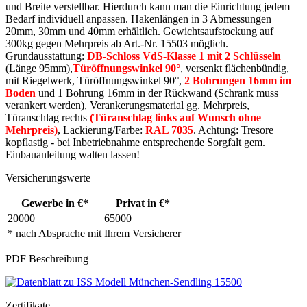
und Breite verstellbar. Hierdurch kann man die Einrichtung jedem
Bedarf individuell anpassen. Hakenlängen in 3 Abmessungen
20mm, 30mm und 40mm erhältlich. Gewichtsaufstockung auf
300kg gegen Mehrpreis ab Art.-Nr. 15503 möglich.
Grundausstattung:
DB-Schloss VdS-Klasse 1 mit 2 Schlüsseln
(Länge 95mm),
Türöffnungswinkel 90°
, versenkt flächenbündig,
mit Riegelwerk, Türöffnungswinkel 90°,
2 Bohrungen 16mm im
Boden
und 1 Bohrung 16mm in der Rückwand (Schrank muss
verankert werden), Verankerungsmaterial gg. Mehrpreis,
Türanschlag rechts
(Türanschlag links auf Wunsch ohne
Mehrpreis)
, Lackierung/Farbe:
RAL 7035
. Achtung: Tresore
kopflastig - bei Inbetriebnahme entsprechende Sorgfalt gem.
Einbauanleitung walten lassen!
Versicherungswerte
Gewerbe in €*
Privat in €*
20000
65000
* nach Absprache mit Ihrem Versicherer
PDF Beschreibung
Zertifikate