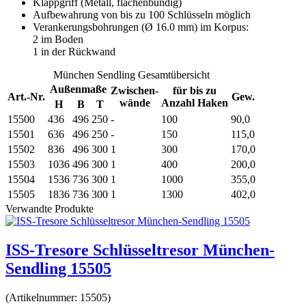
Klappgriff (Metall, flächenbündig)
Aufbewahrung von bis zu 100 Schlüsseln möglich
Verankerungsbohrungen (Ø 16.0 mm) im Korpus:
2 im Boden
1 in der Rückwand
München Sendling Gesamtübersicht
Außenmaße
Zwischen-
für bis zu
Art.-Nr.
Gew.
wände
Anzahl Haken
H
B
T
15500
436
496
250
-
100
90,0
15501
636
496
250
-
150
115,0
15502
836
496
300
1
300
170,0
15503
1036
496
300
1
400
200,0
15504
1536
736
300
1
1000
355,0
15505
1836
736
300
1
1300
402,0
Verwandte Produkte
ISS-Tresore Schlüsseltresor München-
Sendling 15505
(Artikelnummer:
15505
)