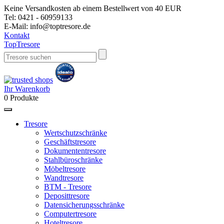
Keine Versandkosten ab einem Bestellwert von 40 EUR
Tel:
0421 - 60959133
E-Mail:
info@toptresore.de
Kontakt
Top
Tresore
Ihr Warenkorb
0
Produkte
Tresore
Wertschutzschränke
Geschäftstresore
Dokumententresore
Stahlbüroschränke
Möbeltresore
Wandtresore
BTM - Tresore
Deposittresore
Datensicherungsschränke
Computertresore
Hoteltresore