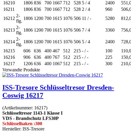
16210
1806
836
700
1667
712
528
5 / 4
2400
551,
16211
1806
836
700
1667
712
528
2 / 4
960
506,
2-
16212
1806
1200
700
1615
1076
506
11 / -
5280
812,
flg.
2-
16213
1806
1200
700
1615
1076
506
7 / 4
3360
756,
flg.
2-
16214
1806
1200
700
1615
1076
506
5 / 4
2400
728,
flg.
16215
606
636
400
467
512
215
- / -
100
110,
16216
906
636
400
767
512
215
- / -
225
150,
16217
1206
636
400
1067
512
215
- / -
300
210,
Verwandte Produkte
ISS-Tresore Schlüsseltresor Dresden-
Coswig 16217
(Artikelnummer:
16217
)
Schlüsseltresor 1143-1 Klasse I
VDS - Brandschutz LFS30P
Schlüsselhaken :300
Hersteller:
ISS-Tresore