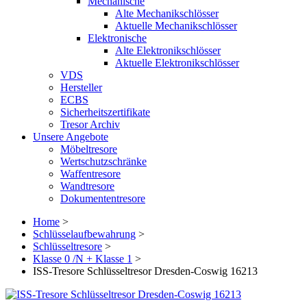
Mechanische
Alte Mechanikschlösser
Aktuelle Mechanikschlösser
Elektronische
Alte Elektronikschlösser
Aktuelle Elektronikschlösser
VDS
Hersteller
ECBS
Sicherheitszertifikate
Tresor Archiv
Unsere Angebote
Möbeltresore
Wertschutzschränke
Waffentresore
Wandtresore
Dokumententresore
Home
>
Schlüsselaufbewahrung
>
Schlüsseltresore
>
Klasse 0 /N + Klasse 1
>
ISS-Tresore Schlüsseltresor Dresden-Coswig 16213