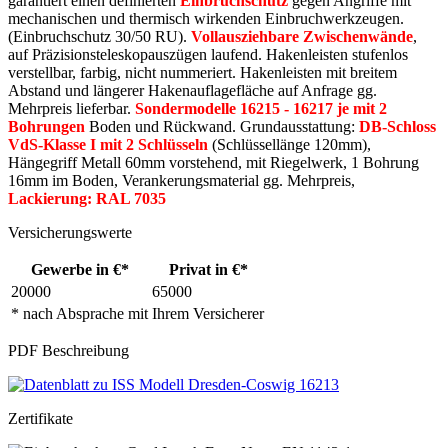
garantiert einen definierten
Einbruchschutz
gegen Angriffe mit
mechanischen und thermisch wirkenden Einbruchwerkzeugen.
(Einbruchschutz 30/50 RU).
Vollausziehbare Zwischenwände
,
auf Präzisionsteleskopauszügen laufend. Hakenleisten stufenlos
verstellbar, farbig, nicht nummeriert. Hakenleisten mit breitem
Abstand und längerer Hakenauflagefläche auf Anfrage gg.
Mehrpreis lieferbar.
Sondermodelle 16215 - 16217 je mit 2
Bohrungen
Boden und Rückwand. Grundausstattung:
DB-Schloss
VdS-Klasse I mit 2 Schlüsseln
(Schlüssellänge 120mm),
Hängegriff Metall 60mm vorstehend, mit Riegelwerk, 1 Bohrung
16mm im Boden, Verankerungsmaterial gg. Mehrpreis,
Lackierung: RAL 7035
Versicherungswerte
Gewerbe in €*
Privat in €*
20000
65000
* nach Absprache mit Ihrem Versicherer
PDF Beschreibung
Zertifikate