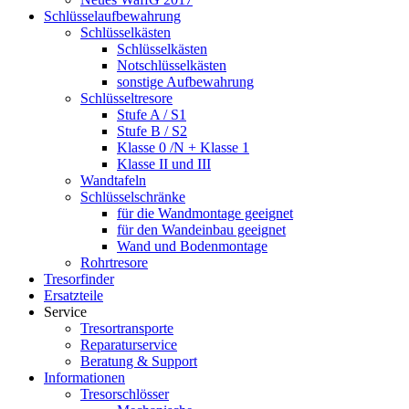
Schlüsselaufbewahrung
Schlüsselkästen
Schlüsselkästen
Notschlüsselkästen
sonstige Aufbewahrung
Schlüsseltresore
Stufe A / S1
Stufe B / S2
Klasse 0 /N + Klasse 1
Klasse II und III
Wandtafeln
Schlüsselschränke
für die Wandmontage geeignet
für den Wandeinbau geeignet
Wand und Bodenmontage
Rohrtresore
Tresorfinder
Ersatzteile
Service
Tresortransporte
Reparaturservice
Beratung & Support
Informationen
Tresorschlösser