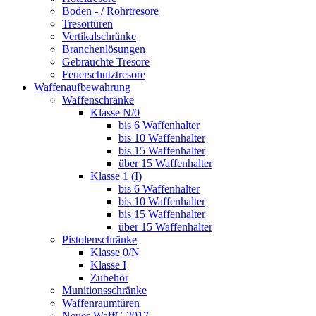
Boden - / Rohrtresore
Tresortüren
Vertikalschränke
Branchenlösungen
Gebrauchte Tresore
Feuerschutztresore
Waffenaufbewahrung
Waffenschränke
Klasse N/0
bis 6 Waffenhalter
bis 10 Waffenhalter
bis 15 Waffenhalter
über 15 Waffenhalter
Klasse 1 (I)
bis 6 Waffenhalter
bis 10 Waffenhalter
bis 15 Waffenhalter
über 15 Waffenhalter
Pistolenschränke
Klasse 0/N
Klasse I
Zubehör
Munitionsschränke
Waffenraumtüren
Neues WaffG 2017