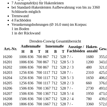
7 Auszugstafel(n) für Hakenleisten
bei Standard-Hakenleisten Aufbewahrung von bis zu 3360
Schlüsseln möglich
Trennwand
4 Fachböden
Verankerungsbohrungen (Ø 16.0 mm) im Korpus:
1 im Boden
1 in der Rückwand
Dresden-Coswig Gesamtübersicht
Außenmaße
Innenmaße
Auszüge /
Haken-
Art.-Nr.
Gew
Fachböden
anzahl
H
B
T
H
B
T
16200
1006
836
700
867
712
528
7 / -
1680
355,
16201
1006
836
700
867
712
528
5 / 3
1200
343,
16202
1006
836
700
867
712
528
2 / 3
480
321,
16203
1256
836
700
1117
712
528
7 / -
2310
425,
16204
1256
836
700
1117
712
528
5 / 3
1650
406,
16205
1256
836
700
1117
712
528
2 / 3
660
376,
16206
1506
836
700
1367
712
528
7 / -
2730
493,
16207
1506
836
700
1367
712
528
5 / 4
1950
473,
16208
1506
836
700
1367
712
528
2 / 4
780
439,
16209
1806
836
700
1667
712
528
7 / -
3360
572,