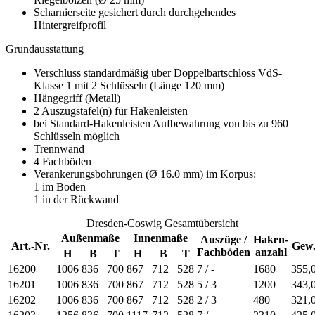
Scharnierseite gesichert durch durchgehendes
Hintergreifprofil
Grundausstattung
Verschluss standardmäßig über Doppelbartschloss VdS-
Klasse 1 mit 2 Schlüsseln (Länge 120 mm)
Hängegriff (Metall)
2 Auszugstafel(n) für Hakenleisten
bei Standard-Hakenleisten Aufbewahrung von bis zu 960
Schlüsseln möglich
Trennwand
4 Fachböden
Verankerungsbohrungen (Ø 16.0 mm) im Korpus:
1 im Boden
1 in der Rückwand
Dresden-Coswig Gesamtübersicht
Außenmaße
Innenmaße
Auszüge /
Haken-
Art.-Nr.
Gew
Fachböden
anzahl
H
B
T
H
B
T
16200
1006
836
700
867
712
528
7 / -
1680
355,
16201
1006
836
700
867
712
528
5 / 3
1200
343,
16202
1006
836
700
867
712
528
2 / 3
480
321,