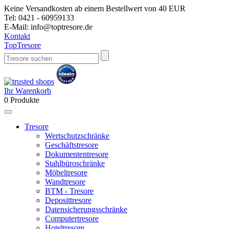
Keine Versandkosten ab einem Bestellwert von 40 EUR
Tel:
0421 - 60959133
E-Mail:
info@toptresore.de
Kontakt
Top
Tresore
Ihr Warenkorb
0
Produkte
Tresore
Wertschutzschränke
Geschäftstresore
Dokumententresore
Stahlbüroschränke
Möbeltresore
Wandtresore
BTM - Tresore
Deposittresore
Datensicherungsschränke
Computertresore
Hoteltresore