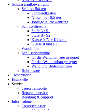
Schlüsselaufbewahrung
Schlüsselkästen
Schlüsselkästen
Notschlüsselkästen
sonstige Aufbewahrung
Schlüsseltresore
Stufe A / S1
Stufe B / S2
Klasse 0 /N + Klasse 1
Klasse II und III
Wandtafeln
Schlüsselschränke
für die Wandmontage geeignet
für den Wandeinbau geeignet
Wand und Bodenmontage
Rohrtresore
Tresorfinder
Ersatzteile
Service
Tresortransporte
Reparaturservice
Beratung & Support
Informationen
Tresorschlösser