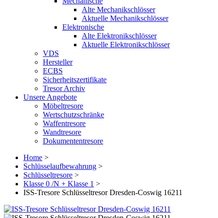
Mechanische
Alte Mechanikschlösser
Aktuelle Mechanikschlösser
Elektronische
Alte Elektronikschlösser
Aktuelle Elektronikschlösser
VDS
Hersteller
ECBS
Sicherheitszertifikate
Tresor Archiv
Unsere Angebote
Möbeltresore
Wertschutzschränke
Waffentresore
Wandtresore
Dokumententresore
Home
>
Schlüsselaufbewahrung
>
Schlüsseltresore
>
Klasse 0 /N + Klasse 1
>
ISS-Tresore Schlüsseltresor Dresden-Coswig 16211