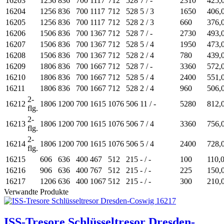
16203
1256
836
700
1117
712
528
7 / -
2310
425,
16204
1256
836
700
1117
712
528
5 / 3
1650
406,
16205
1256
836
700
1117
712
528
2 / 3
660
376,
16206
1506
836
700
1367
712
528
7 / -
2730
493,
16207
1506
836
700
1367
712
528
5 / 4
1950
473,
16208
1506
836
700
1367
712
528
2 / 4
780
439,
16209
1806
836
700
1667
712
528
7 / -
3360
572,
16210
1806
836
700
1667
712
528
5 / 4
2400
551,
16211
1806
836
700
1667
712
528
2 / 4
960
506,
2-
16212
1806
1200
700
1615
1076
506
11 / -
5280
812,
flg.
2-
16213
1806
1200
700
1615
1076
506
7 / 4
3360
756,
flg.
2-
16214
1806
1200
700
1615
1076
506
5 / 4
2400
728,
flg.
16215
606
636
400
467
512
215
- / -
100
110,
16216
906
636
400
767
512
215
- / -
225
150,
16217
1206
636
400
1067
512
215
- / -
300
210,
Verwandte Produkte
ISS-Tresore Schlüsseltresor Dresden-