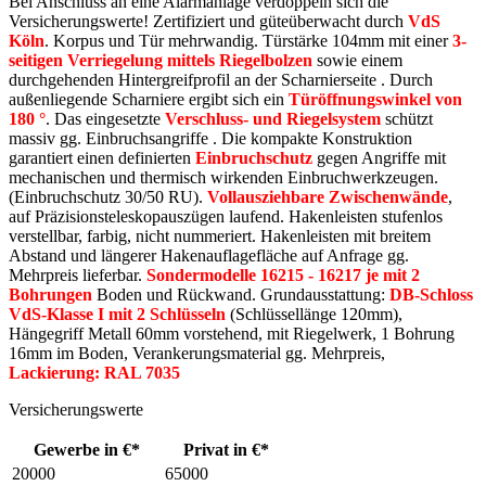
Bei Anschluss an eine Alarmanlage verdoppeln sich die
Versicherungswerte! Zertifiziert und güteüberwacht durch
VdS
Köln
. Korpus und Tür mehrwandig. Türstärke 104mm mit einer
3-
seitigen Verriegelung mittels Riegelbolzen
sowie einem
durchgehenden Hintergreifprofil an der Scharnierseite . Durch
außenliegende Scharniere ergibt sich ein
Türöffnungswinkel von
180 °
. Das eingesetzte
Verschluss- und Riegelsystem
schützt
massiv gg. Einbruchsangriffe . Die kompakte Konstruktion
garantiert einen definierten
Einbruchschutz
gegen Angriffe mit
mechanischen und thermisch wirkenden Einbruchwerkzeugen.
(Einbruchschutz 30/50 RU).
Vollausziehbare Zwischenwände
,
auf Präzisionsteleskopauszügen laufend. Hakenleisten stufenlos
verstellbar, farbig, nicht nummeriert. Hakenleisten mit breitem
Abstand und längerer Hakenauflagefläche auf Anfrage gg.
Mehrpreis lieferbar.
Sondermodelle 16215 - 16217 je mit 2
Bohrungen
Boden und Rückwand. Grundausstattung:
DB-Schloss
VdS-Klasse I mit 2 Schlüsseln
(Schlüssellänge 120mm),
Hängegriff Metall 60mm vorstehend, mit Riegelwerk, 1 Bohrung
16mm im Boden, Verankerungsmaterial gg. Mehrpreis,
Lackierung: RAL 7035
Versicherungswerte
Gewerbe in €*
Privat in €*
20000
65000