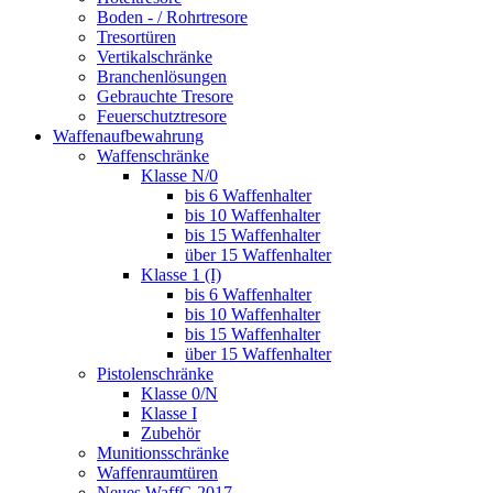
Boden - / Rohrtresore
Tresortüren
Vertikalschränke
Branchenlösungen
Gebrauchte Tresore
Feuerschutztresore
Waffenaufbewahrung
Waffenschränke
Klasse N/0
bis 6 Waffenhalter
bis 10 Waffenhalter
bis 15 Waffenhalter
über 15 Waffenhalter
Klasse 1 (I)
bis 6 Waffenhalter
bis 10 Waffenhalter
bis 15 Waffenhalter
über 15 Waffenhalter
Pistolenschränke
Klasse 0/N
Klasse I
Zubehör
Munitionsschränke
Waffenraumtüren
Neues WaffG 2017