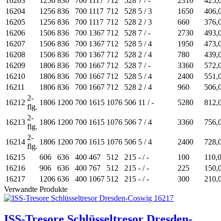
16203
1256
836
700
1117
712
528
7 / -
2310
425,
16204
1256
836
700
1117
712
528
5 / 3
1650
406,
16205
1256
836
700
1117
712
528
2 / 3
660
376,
16206
1506
836
700
1367
712
528
7 / -
2730
493,
16207
1506
836
700
1367
712
528
5 / 4
1950
473,
16208
1506
836
700
1367
712
528
2 / 4
780
439,
16209
1806
836
700
1667
712
528
7 / -
3360
572,
16210
1806
836
700
1667
712
528
5 / 4
2400
551,
16211
1806
836
700
1667
712
528
2 / 4
960
506,
2-
16212
1806
1200
700
1615
1076
506
11 / -
5280
812,
flg.
2-
16213
1806
1200
700
1615
1076
506
7 / 4
3360
756,
flg.
2-
16214
1806
1200
700
1615
1076
506
5 / 4
2400
728,
flg.
16215
606
636
400
467
512
215
- / -
100
110,
16216
906
636
400
767
512
215
- / -
225
150,
16217
1206
636
400
1067
512
215
- / -
300
210,
Verwandte Produkte
ISS-Tresore Schlüsseltresor Dresden-