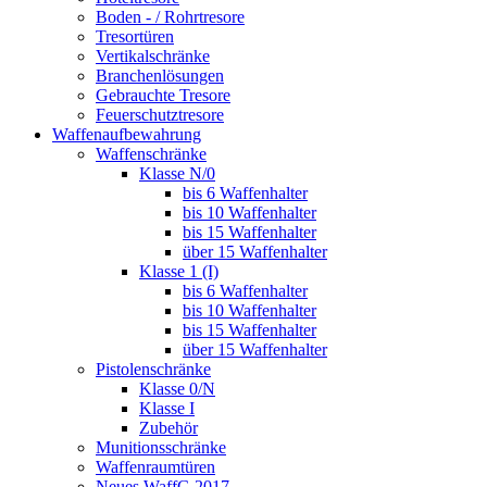
Boden - / Rohrtresore
Tresortüren
Vertikalschränke
Branchenlösungen
Gebrauchte Tresore
Feuerschutztresore
Waffenaufbewahrung
Waffenschränke
Klasse N/0
bis 6 Waffenhalter
bis 10 Waffenhalter
bis 15 Waffenhalter
über 15 Waffenhalter
Klasse 1 (I)
bis 6 Waffenhalter
bis 10 Waffenhalter
bis 15 Waffenhalter
über 15 Waffenhalter
Pistolenschränke
Klasse 0/N
Klasse I
Zubehör
Munitionsschränke
Waffenraumtüren
Neues WaffG 2017