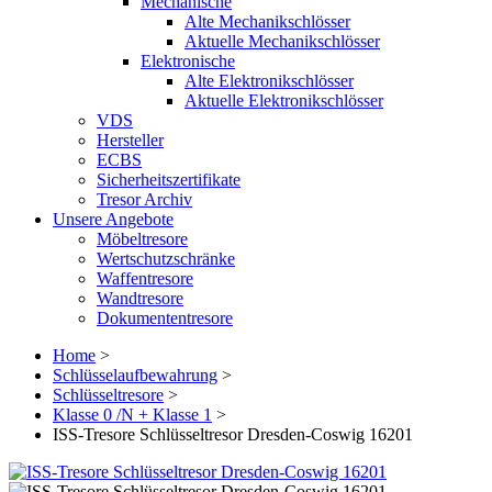
Mechanische
Alte Mechanikschlösser
Aktuelle Mechanikschlösser
Elektronische
Alte Elektronikschlösser
Aktuelle Elektronikschlösser
VDS
Hersteller
ECBS
Sicherheitszertifikate
Tresor Archiv
Unsere Angebote
Möbeltresore
Wertschutzschränke
Waffentresore
Wandtresore
Dokumententresore
Home
>
Schlüsselaufbewahrung
>
Schlüsseltresore
>
Klasse 0 /N + Klasse 1
>
ISS-Tresore Schlüsseltresor Dresden-Coswig 16201