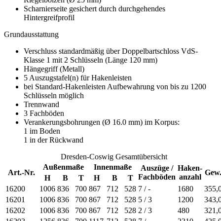
Scharnierseite gesichert durch durchgehendes
Hintergreifprofil
Grundausstattung
Verschluss standardmäßig über Doppelbartschloss VdS-
Klasse 1 mit 2 Schlüsseln (Länge 120 mm)
Hängegriff (Metall)
5 Auszugstafel(n) für Hakenleisten
bei Standard-Hakenleisten Aufbewahrung von bis zu 1200
Schlüsseln möglich
Trennwand
3 Fachböden
Verankerungsbohrungen (Ø 16.0 mm) im Korpus:
1 im Boden
1 in der Rückwand
Dresden-Coswig Gesamtübersicht
Außenmaße
Innenmaße
Auszüge /
Haken-
Art.-Nr.
Gew
Fachböden
anzahl
H
B
T
H
B
T
16200
1006
836
700
867
712
528
7 / -
1680
355,
16201
1006
836
700
867
712
528
5 / 3
1200
343,
16202
1006
836
700
867
712
528
2 / 3
480
321,