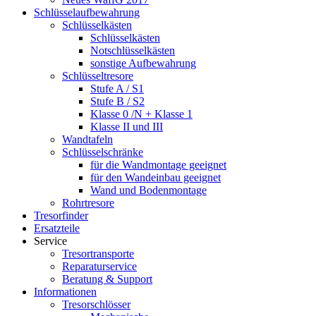
Schlüsselaufbewahrung
Schlüsselkästen
Schlüsselkästen
Notschlüsselkästen
sonstige Aufbewahrung
Schlüsseltresore
Stufe A / S1
Stufe B / S2
Klasse 0 /N + Klasse 1
Klasse II und III
Wandtafeln
Schlüsselschränke
für die Wandmontage geeignet
für den Wandeinbau geeignet
Wand und Bodenmontage
Rohrtresore
Tresorfinder
Ersatzteile
Service
Tresortransporte
Reparaturservice
Beratung & Support
Informationen
Tresorschlösser