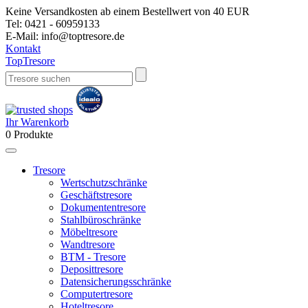
Keine Versandkosten ab einem Bestellwert von 40 EUR
Tel:
0421 - 60959133
E-Mail:
info@toptresore.de
Kontakt
Top
Tresore
Ihr Warenkorb
0
Produkte
Tresore
Wertschutzschränke
Geschäftstresore
Dokumententresore
Stahlbüroschränke
Möbeltresore
Wandtresore
BTM - Tresore
Deposittresore
Datensicherungsschränke
Computertresore
Hoteltresore