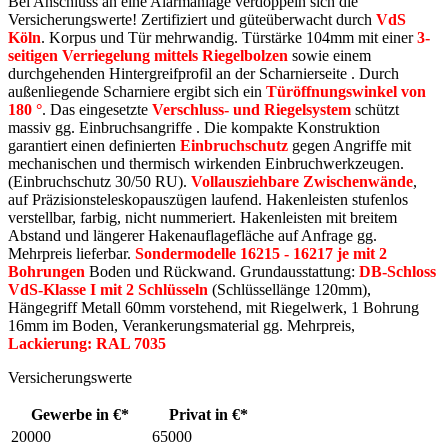
Bei Anschluss an eine Alarmanlage verdoppeln sich die
Versicherungswerte! Zertifiziert und güteüberwacht durch
VdS
Köln
. Korpus und Tür mehrwandig. Türstärke 104mm mit einer
3-
seitigen Verriegelung mittels Riegelbolzen
sowie einem
durchgehenden Hintergreifprofil an der Scharnierseite . Durch
außenliegende Scharniere ergibt sich ein
Türöffnungswinkel von
180 °
. Das eingesetzte
Verschluss- und Riegelsystem
schützt
massiv gg. Einbruchsangriffe . Die kompakte Konstruktion
garantiert einen definierten
Einbruchschutz
gegen Angriffe mit
mechanischen und thermisch wirkenden Einbruchwerkzeugen.
(Einbruchschutz 30/50 RU).
Vollausziehbare Zwischenwände
,
auf Präzisionsteleskopauszügen laufend. Hakenleisten stufenlos
verstellbar, farbig, nicht nummeriert. Hakenleisten mit breitem
Abstand und längerer Hakenauflagefläche auf Anfrage gg.
Mehrpreis lieferbar.
Sondermodelle 16215 - 16217 je mit 2
Bohrungen
Boden und Rückwand. Grundausstattung:
DB-Schloss
VdS-Klasse I mit 2 Schlüsseln
(Schlüssellänge 120mm),
Hängegriff Metall 60mm vorstehend, mit Riegelwerk, 1 Bohrung
16mm im Boden, Verankerungsmaterial gg. Mehrpreis,
Lackierung: RAL 7035
Versicherungswerte
Gewerbe in €*
Privat in €*
20000
65000