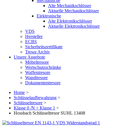
Mechanische
Alte Mechanikschlösser
Aktuelle Mechanikschlösser
Elektronische
Alte Elektronikschlösser
Aktuelle Elektronikschlösser
VDS
Hersteller
ECBS
Sicherheitszertifikate
Tresor Archiv
Unsere Angebote
Möbeltresore
Wertschutzschränke
Waffentresore
Wandtresore
Dokumententresore
Home
>
Schlüsselaufbewahrung
>
Schlüsseltresore
>
Klasse 0 /N + Klasse 1
>
Hossbach Schlüsseltresor SUHL 13408