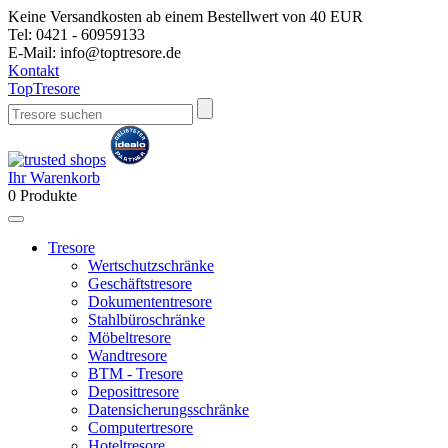
Keine Versandkosten ab einem Bestellwert von 40 EUR
Tel:
0421 - 60959133
E-Mail:
info@toptresore.de
Kontakt
Top
Tresore
Ihr Warenkorb
0
Produkte
Tresore
Wertschutzschränke
Geschäftstresore
Dokumententresore
Stahlbüroschränke
Möbeltresore
Wandtresore
BTM - Tresore
Deposittresore
Datensicherungsschränke
Computertresore
Hoteltresore