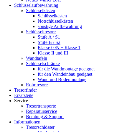
Schlüsselaufbewahrung
Schlüsselkästen
Schlüsselkästen
Notschlüsselkästen
sonstige Aufbewahrung
Schlüsseltresore
Stufe A / S1
Stufe B / S2
Klasse 0 /N + Klasse 1
Klasse II und III
Wandtafeln
Schlüsselschränke
für die Wandmontage geeignet
für den Wandeinbau geeignet
Wand und Bodenmontage
Rohrtresore
Tresorfinder
Ersatzteile
Service
Tresortransporte
Reparaturservice
Beratung & Support
Informationen
Tresorschlösser