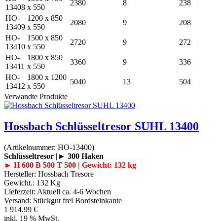
2380
8
238
13408
x 550
HO-
1200 x 850
2080
9
208
13409
x 550
HO-
1500 x 850
2720
9
272
13410
x 550
HO-
1800 x 850
3360
9
336
13411
x 550
HO-
1800 x 1200
5040
13
504
13412
x 550
Verwandte Produkte
Hossbach Schlüsseltresor SUHL 13400
(Artikelnummer:
HO-13400
)
Schlüsseltresor |► 300 Haken
► H 600 B 500 T 500 | Gewicht: 132 kg
Hersteller:
Hossbach Tresore
Gewicht.:
132 Kg
Lieferzeit:
Aktuell ca. 4-6 Wochen
Versand: Stückgut frei Bordsteinkante
1 914.99 €
inkl. 19 % MwSt.