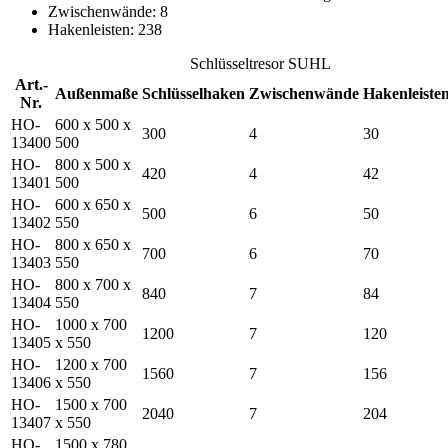
Zwischenwände: 8
Hakenleisten: 238
Schlüsseltresor SUHL
Art.-
Außenmaße
Schlüsselhaken
Zwischenwände
Hakenleiste
Nr.
HO-
600 x 500 x
300
4
30
13400
500
HO-
800 x 500 x
420
4
42
13401
500
HO-
600 x 650 x
500
6
50
13402
550
HO-
800 x 650 x
700
6
70
13403
550
HO-
800 x 700 x
840
7
84
13404
550
HO-
1000 x 700
1200
7
120
13405
x 550
HO-
1200 x 700
1560
7
156
13406
x 550
HO-
1500 x 700
2040
7
204
13407
x 550
HO-
1500 x 780