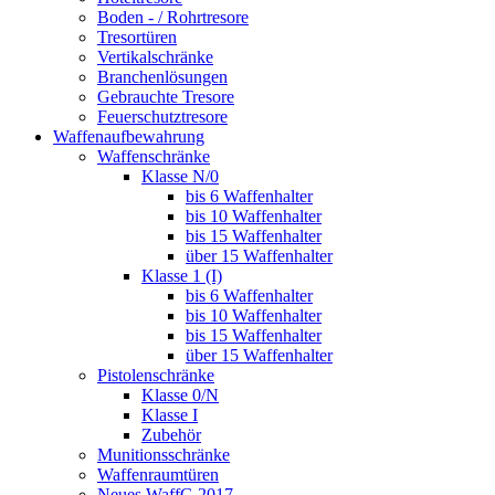
Boden - / Rohrtresore
Tresortüren
Vertikalschränke
Branchenlösungen
Gebrauchte Tresore
Feuerschutztresore
Waffenaufbewahrung
Waffenschränke
Klasse N/0
bis 6 Waffenhalter
bis 10 Waffenhalter
bis 15 Waffenhalter
über 15 Waffenhalter
Klasse 1 (I)
bis 6 Waffenhalter
bis 10 Waffenhalter
bis 15 Waffenhalter
über 15 Waffenhalter
Pistolenschränke
Klasse 0/N
Klasse I
Zubehör
Munitionsschränke
Waffenraumtüren
Neues WaffG 2017