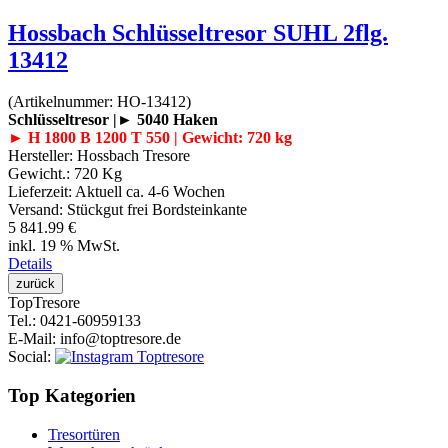
Hossbach Schlüsseltresor SUHL 2flg.
13412
(Artikelnummer:
HO-13412
)
Schlüsseltresor |► 5040 Haken
► H 1800 B 1200 T 550 | Gewicht: 720 kg
Hersteller:
Hossbach Tresore
Gewicht.:
720 Kg
Lieferzeit:
Aktuell ca. 4-6 Wochen
Versand: Stückgut frei Bordsteinkante
5 841.99 €
inkl. 19 % MwSt.
Details
Top
Tresore
Tel.
: 0421-60959133
E-Mail
: info@toptresore.de
Social
:
Top Kategorien
Tresortüren