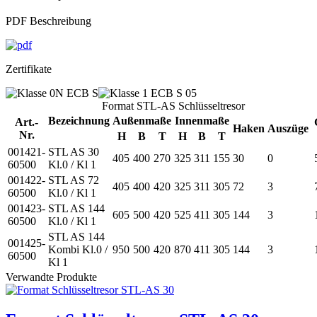
PDF Beschreibung
Zertifikate
Format STL-AS Schlüsseltresor
Bezeichnung
Außenmaße
Innenmaße
Art.-
Haken
Auszüge
Nr.
H
B
T
H
B
T
001421-
STL AS 30
405
400
270
325
311
155
30
0
60500
Kl.0 / Kl 1
001422-
STL AS 72
405
400
420
325
311
305
72
3
60500
Kl.0 / Kl 1
001423-
STL AS 144
605
500
420
525
411
305
144
3
60500
Kl.0 / Kl 1
STL AS 144
001425-
Kombi Kl.0 /
950
500
420
870
411
305
144
3
60500
Kl 1
Verwandte Produkte