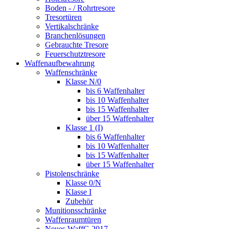
Boden - / Rohrtresore
Tresortüren
Vertikalschränke
Branchenlösungen
Gebrauchte Tresore
Feuerschutztresore
Waffenaufbewahrung
Waffenschränke
Klasse N/0
bis 6 Waffenhalter
bis 10 Waffenhalter
bis 15 Waffenhalter
über 15 Waffenhalter
Klasse 1 (I)
bis 6 Waffenhalter
bis 10 Waffenhalter
bis 15 Waffenhalter
über 15 Waffenhalter
Pistolenschränke
Klasse 0/N
Klasse I
Zubehör
Munitionsschränke
Waffenraumtüren
Neues WaffG 2017