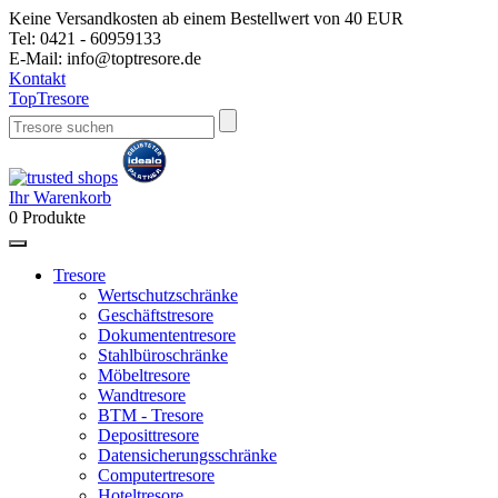
Keine Versandkosten ab einem Bestellwert von 40 EUR
Tel:
0421 - 60959133
E-Mail:
info@toptresore.de
Kontakt
Top
Tresore
Ihr Warenkorb
0
Produkte
Tresore
Wertschutzschränke
Geschäftstresore
Dokumententresore
Stahlbüroschränke
Möbeltresore
Wandtresore
BTM - Tresore
Deposittresore
Datensicherungsschränke
Computertresore
Hoteltresore