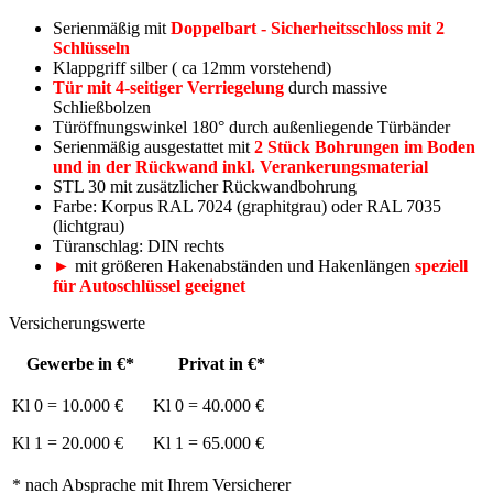
Serienmäßig mit
Doppelbart - Sicherheitsschloss mit 2
Schlüsseln
Klappgriff silber ( ca 12mm vorstehend)
Tür mit 4
-seitiger Verriegelung
durch massive
Schließbolzen
Türöffnungswinkel 180° durch außenliegende Türbänder
Serienmäßig ausgestattet mit
2 Stück Bohrungen im Boden
und in der Rückwand inkl. Verankerungsmaterial
STL 30 mit zusätzlicher Rückwandbohrung
Farbe: Korpus RAL 7024 (graphitgrau) oder RAL 7035
(lichtgrau)
Türanschlag: DIN rechts
►
mit größeren Hakenabständen und Hakenlängen
speziell
für Autoschlüssel geeignet
Versicherungswerte
Gewerbe in €*
Privat in €*
Kl 0 = 10.000 €
Kl 0 = 40.000 €
Kl 1 = 20.000 €
Kl 1 = 65.000 €
* nach Absprache mit Ihrem Versicherer