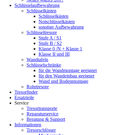
Schlüsselaufbewahrung
Schlüsselkästen
Schlüsselkästen
Notschlüsselkästen
sonstige Aufbewahrung
Schlüsseltresore
Stufe A / S1
Stufe B / S2
Klasse 0 /N + Klasse 1
Klasse II und III
Wandtafeln
Schlüsselschränke
für die Wandmontage geeignet
für den Wandeinbau geeignet
Wand und Bodenmontage
Rohrtresore
Tresorfinder
Ersatzteile
Service
Tresortransporte
Reparaturservice
Beratung & Support
Informationen
Tresorschlösser