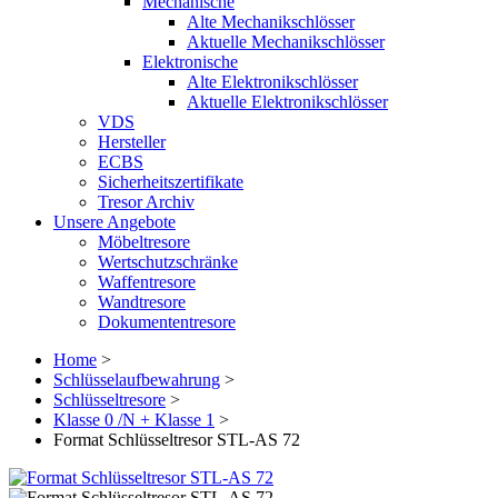
Mechanische
Alte Mechanikschlösser
Aktuelle Mechanikschlösser
Elektronische
Alte Elektronikschlösser
Aktuelle Elektronikschlösser
VDS
Hersteller
ECBS
Sicherheitszertifikate
Tresor Archiv
Unsere Angebote
Möbeltresore
Wertschutzschränke
Waffentresore
Wandtresore
Dokumententresore
Home
>
Schlüsselaufbewahrung
>
Schlüsseltresore
>
Klasse 0 /N + Klasse 1
>
Format Schlüsseltresor STL-AS 72