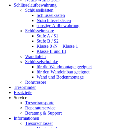
Schlüsselaufbewahrung
Schlüsselkästen
Schlüsselkästen
Notschlüsselkästen
sonstige Aufbewahrung
Schlüsseltresore
Stufe A / S1
Stufe B / S2
Klasse 0 /N + Klasse 1
Klasse II und III
Wandtafeln
Schlüsselschränke
für die Wandmontage geeignet
für den Wandeinbau geeignet
Wand und Bodenmontage
Rohrtresore
Tresorfinder
Ersatzteile
Service
Tresortransporte
Reparaturservice
Beratung & Support
Informationen
Tresorschlösser