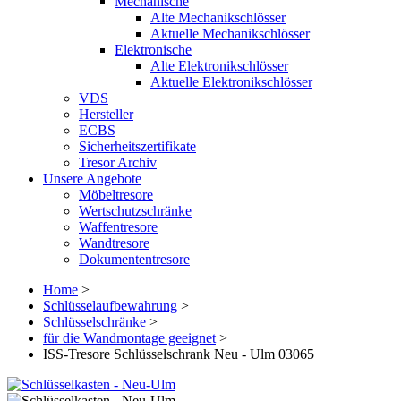
Mechanische
Alte Mechanikschlösser
Aktuelle Mechanikschlösser
Elektronische
Alte Elektronikschlösser
Aktuelle Elektronikschlösser
VDS
Hersteller
ECBS
Sicherheitszertifikate
Tresor Archiv
Unsere Angebote
Möbeltresore
Wertschutzschränke
Waffentresore
Wandtresore
Dokumententresore
Home
>
Schlüsselaufbewahrung
>
Schlüsselschränke
>
für die Wandmontage geeignet
>
ISS-Tresore Schlüsselschrank Neu - Ulm 03065