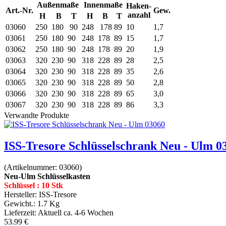
Außenmaße
Innenmaße
Haken-
Art.-Nr.
Gew.
anzahl
H
B
T
H
B
T
03060
250
180
90
248
178
89
10
1,7
03061
250
180
90
248
178
89
15
1,7
03062
250
180
90
248
178
89
20
1,9
03063
320
230
90
318
228
89
28
2,5
03064
320
230
90
318
228
89
35
2,6
03065
320
230
90
318
228
89
50
2,8
03066
320
230
90
318
228
89
65
3,0
03067
320
230
90
318
228
89
86
3,3
Verwandte Produkte
ISS-Tresore Schlüsselschrank Neu - Ulm 0
(Artikelnummer:
03060
)
Neu-Ulm Schlüsselkasten
Schlüssel : 10 Stk
Hersteller:
ISS-Tresore
Gewicht.:
1.7 Kg
Lieferzeit:
Aktuell ca. 4-6 Wochen
53.99 €