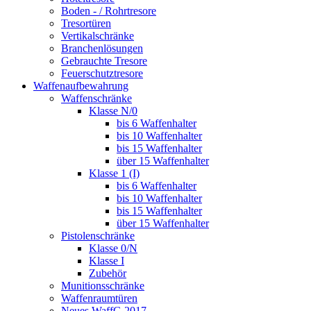
Boden - / Rohrtresore
Tresortüren
Vertikalschränke
Branchenlösungen
Gebrauchte Tresore
Feuerschutztresore
Waffenaufbewahrung
Waffenschränke
Klasse N/0
bis 6 Waffenhalter
bis 10 Waffenhalter
bis 15 Waffenhalter
über 15 Waffenhalter
Klasse 1 (I)
bis 6 Waffenhalter
bis 10 Waffenhalter
bis 15 Waffenhalter
über 15 Waffenhalter
Pistolenschränke
Klasse 0/N
Klasse I
Zubehör
Munitionsschränke
Waffenraumtüren
Neues WaffG 2017