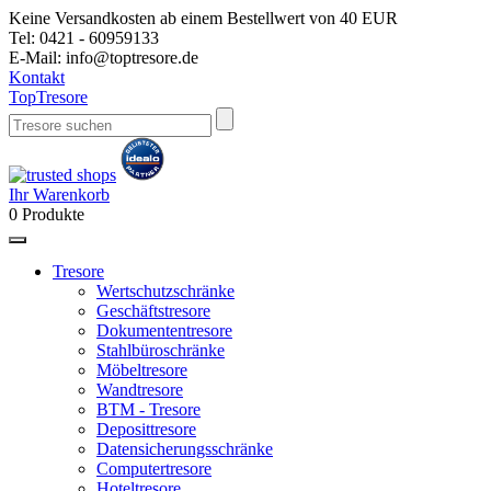
Keine Versandkosten ab einem Bestellwert von 40 EUR
Tel:
0421 - 60959133
E-Mail:
info@toptresore.de
Kontakt
Top
Tresore
Ihr Warenkorb
0
Produkte
Tresore
Wertschutzschränke
Geschäftstresore
Dokumententresore
Stahlbüroschränke
Möbeltresore
Wandtresore
BTM - Tresore
Deposittresore
Datensicherungsschränke
Computertresore
Hoteltresore