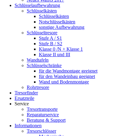
Schlüsselaufbewahrung
Schlüsselkästen
Schlüsselkästen
Notschlüsselkästen
sonstige Aufbewahrung
Schlüsseltresore
Stufe A / S1
Stufe B / S2
Klasse 0 /N + Klasse 1
Klasse II und III
Wandtafeln
Schlüsselschränke
für die Wandmontage geeignet
für den Wandeinbau geeignet
Wand und Bodenmontage
Rohrtresore
Tresorfinder
Ersatzteile
Service
Tresortransporte
Reparaturservice
Beratung & Support
Informationen
Tresorschlösser