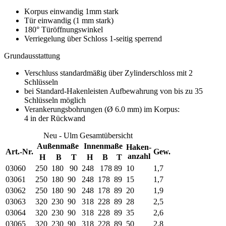
Korpus einwandig 1mm stark
Tür einwandig (1 mm stark)
180° Türöffnungswinkel
Verriegelung über Schloss 1-seitig sperrend
Grundausstattung
Verschluss standardmäßig über Zylinderschloss mit 2
Schlüsseln
bei Standard-Hakenleisten Aufbewahrung von bis zu 35
Schlüsseln möglich
Verankerungsbohrungen (Ø 6.0 mm) im Korpus:
4 in der Rückwand
Neu - Ulm Gesamtübersicht
Außenmaße
Innenmaße
Haken-
Art.-Nr.
Gew.
anzahl
H
B
T
H
B
T
03060
250
180
90
248
178
89
10
1,7
03061
250
180
90
248
178
89
15
1,7
03062
250
180
90
248
178
89
20
1,9
03063
320
230
90
318
228
89
28
2,5
03064
320
230
90
318
228
89
35
2,6
03065
320
230
90
318
228
89
50
2,8