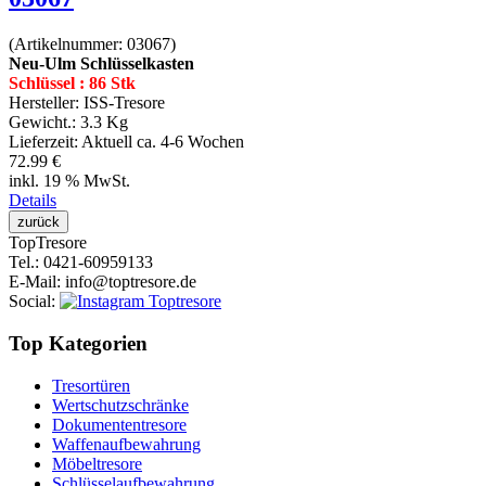
(Artikelnummer:
03067
)
Neu-Ulm Schlüsselkasten
Schlüssel : 86 Stk
Hersteller:
ISS-Tresore
Gewicht.:
3.3 Kg
Lieferzeit:
Aktuell ca. 4-6 Wochen
72.99 €
inkl. 19 % MwSt.
Details
Top
Tresore
Tel.
: 0421-60959133
E-Mail
: info@toptresore.de
Social
:
Top Kategorien
Tresortüren
Wertschutzschränke
Dokumententresore
Waffenaufbewahrung
Möbeltresore
Schlüsselaufbewahrung