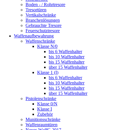
Boden - / Rohrtresore
Tresortüren
Vertikalschränke
Branchenlösungen
Gebrauchte Tresore
Feuerschutztresore
Waffenaufbewahrung
Waffenschränke
Klasse N/0
bis 6 Waffenhalter
bis 10 Waffenhalter
bis 15 Waffenhalter
über 15 Waffenhalter
Klasse 1 (I)
bis 6 Waffenhalter
bis 10 Waffenhalter
bis 15 Waffenhalter
über 15 Waffenhalter
Pistolenschränke
Klasse 0/N
Klasse I
Zubehör
Munitionsschränke
Waffenraumtüren
Neues WaffG 2017