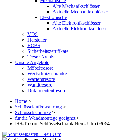
Mechanische
Alte Mechanikschlösser
Aktuelle Mechanikschlösser
Elektronische
Alte Elektronikschlösser
Aktuelle Elektronikschlösser
VDS
Hersteller
ECBS
Sicherheitszertifikate
Tresor Archiv
Unsere Angebote
Möbeltresore
Wertschutzschränke
Waffentresore
Wandtresore
Dokumententresore
Home
>
Schlüsselaufbewahrung
>
Schlüsselschränke
>
für die Wandmontage geeignet
>
ISS-Tresore Schlüsselschrank Neu - Ulm 03064