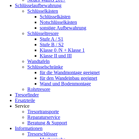
Schlüsselaufbewahrung
Schlüsselkästen
Schlüsselkästen
Notschlüsselkästen
sonstige Aufbewahrung
Schlüsseltresore
Stufe A / S1
Stufe B / S2
Klasse 0 /N + Klasse 1
Klasse II und III
Wandtafeln
Schlüsselschränke
für die Wandmontage geeignet
für den Wandeinbau geeignet
Wand und Bodenmontage
Rohrtresore
Tresorfinder
Ersatzteile
Service
Tresortransporte
Reparaturservice
Beratung & Support
Informationen
Tresorschlösser