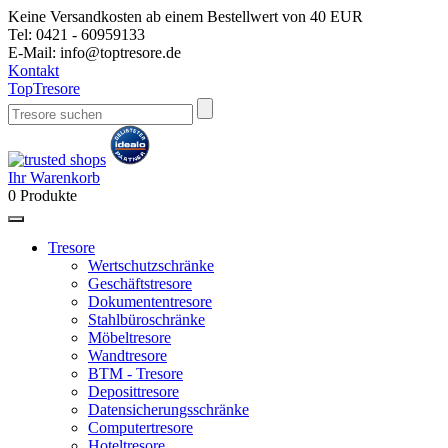
Keine Versandkosten ab einem Bestellwert von 40 EUR
Tel:
0421 - 60959133
E-Mail:
info@toptresore.de
Kontakt
Top
Tresore
Ihr Warenkorb
0
Produkte
Tresore
Wertschutzschränke
Geschäftstresore
Dokumententresore
Stahlbüroschränke
Möbeltresore
Wandtresore
BTM - Tresore
Deposittresore
Datensicherungsschränke
Computertresore
Hoteltresore