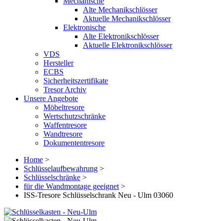
Mechanische
Alte Mechanikschlösser
Aktuelle Mechanikschlösser
Elektronische
Alte Elektronikschlösser
Aktuelle Elektronikschlösser
VDS
Hersteller
ECBS
Sicherheitszertifikate
Tresor Archiv
Unsere Angebote
Möbeltresore
Wertschutzschränke
Waffentresore
Wandtresore
Dokumententresore
Home
>
Schlüsselaufbewahrung
>
Schlüsselschränke
>
für die Wandmontage geeignet
>
ISS-Tresore Schlüsselschrank Neu - Ulm 03060