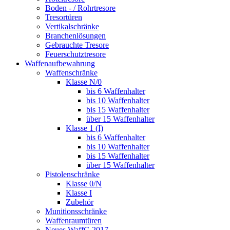
Boden - / Rohrtresore
Tresortüren
Vertikalschränke
Branchenlösungen
Gebrauchte Tresore
Feuerschutztresore
Waffenaufbewahrung
Waffenschränke
Klasse N/0
bis 6 Waffenhalter
bis 10 Waffenhalter
bis 15 Waffenhalter
über 15 Waffenhalter
Klasse 1 (I)
bis 6 Waffenhalter
bis 10 Waffenhalter
bis 15 Waffenhalter
über 15 Waffenhalter
Pistolenschränke
Klasse 0/N
Klasse I
Zubehör
Munitionsschränke
Waffenraumtüren
Neues WaffG 2017