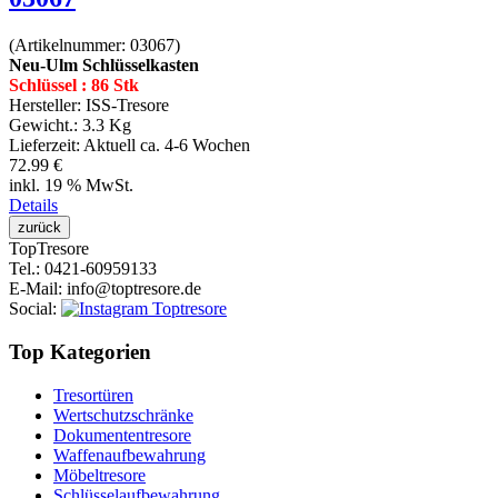
(Artikelnummer:
03067
)
Neu-Ulm Schlüsselkasten
Schlüssel : 86 Stk
Hersteller:
ISS-Tresore
Gewicht.:
3.3 Kg
Lieferzeit:
Aktuell ca. 4-6 Wochen
72.99 €
inkl. 19 % MwSt.
Details
Top
Tresore
Tel.
: 0421-60959133
E-Mail
: info@toptresore.de
Social
:
Top Kategorien
Tresortüren
Wertschutzschränke
Dokumententresore
Waffenaufbewahrung
Möbeltresore
Schlüsselaufbewahrung