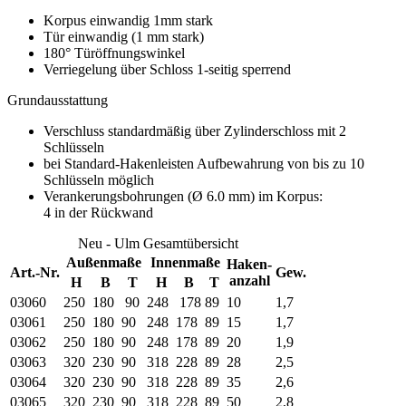
Korpus einwandig 1mm stark
Tür einwandig (1 mm stark)
180° Türöffnungswinkel
Verriegelung über Schloss 1-seitig sperrend
Grundausstattung
Verschluss standardmäßig über Zylinderschloss mit 2
Schlüsseln
bei Standard-Hakenleisten Aufbewahrung von bis zu 10
Schlüsseln möglich
Verankerungsbohrungen (Ø 6.0 mm) im Korpus:
4 in der Rückwand
Neu - Ulm Gesamtübersicht
Außenmaße
Innenmaße
Haken-
Art.-Nr.
Gew.
anzahl
H
B
T
H
B
T
03060
250
180
90
248
178
89
10
1,7
03061
250
180
90
248
178
89
15
1,7
03062
250
180
90
248
178
89
20
1,9
03063
320
230
90
318
228
89
28
2,5
03064
320
230
90
318
228
89
35
2,6
03065
320
230
90
318
228
89
50
2,8