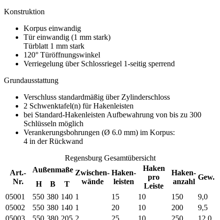
Konstruktion
Korpus einwandig
Tür einwandig (1 mm stark)
Türblatt 1 mm stark
120° Türöffnungswinkel
Verriegelung über Schlossriegel 1-seitig sperrend
Grundausstattung
Verschluss standardmäßig über Zylinderschloss
2 Schwenktafel(n) für Hakenleisten
bei Standard-Hakenleisten Aufbewahrung von bis zu 300
Schlüsseln möglich
Verankerungsbohrungen (Ø 6.0 mm) im Korpus:
4 in der Rückwand
Regensburg Gesamtübersicht
Haken
Außenmaße
Art.-
Zwischen-
Haken-
Haken-
pro
Gew.
Nr.
wände
leisten
anzahl
H
B
T
Leiste
05001
550
380
140
1
15
10
150
9,0
05002
550
380
140
1
20
10
200
9,5
05003
550
380
205
2
25
10
250
12,0