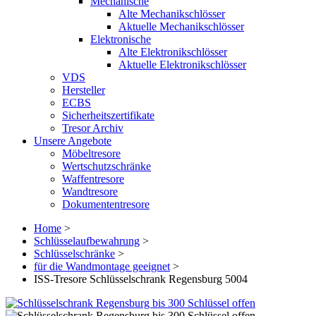
Mechanische
Alte Mechanikschlösser
Aktuelle Mechanikschlösser
Elektronische
Alte Elektronikschlösser
Aktuelle Elektronikschlösser
VDS
Hersteller
ECBS
Sicherheitszertifikate
Tresor Archiv
Unsere Angebote
Möbeltresore
Wertschutzschränke
Waffentresore
Wandtresore
Dokumententresore
Home
>
Schlüsselaufbewahrung
>
Schlüsselschränke
>
für die Wandmontage geeignet
>
ISS-Tresore Schlüsselschrank Regensburg 5004