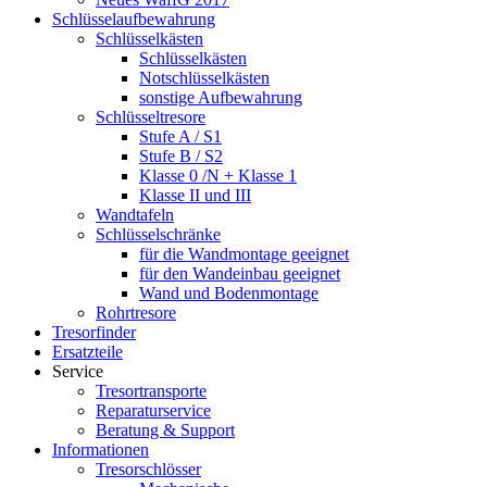
Schlüsselaufbewahrung
Schlüsselkästen
Schlüsselkästen
Notschlüsselkästen
sonstige Aufbewahrung
Schlüsseltresore
Stufe A / S1
Stufe B / S2
Klasse 0 /N + Klasse 1
Klasse II und III
Wandtafeln
Schlüsselschränke
für die Wandmontage geeignet
für den Wandeinbau geeignet
Wand und Bodenmontage
Rohrtresore
Tresorfinder
Ersatzteile
Service
Tresortransporte
Reparaturservice
Beratung & Support
Informationen
Tresorschlösser