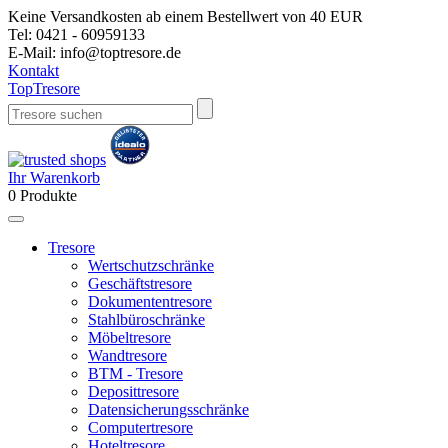
Keine Versandkosten ab einem Bestellwert von 40 EUR
Tel:
0421 - 60959133
E-Mail:
info@toptresore.de
Kontakt
Top
Tresore
Ihr Warenkorb
0
Produkte
Tresore
Wertschutzschränke
Geschäftstresore
Dokumententresore
Stahlbüroschränke
Möbeltresore
Wandtresore
BTM - Tresore
Deposittresore
Datensicherungsschränke
Computertresore
Hoteltresore