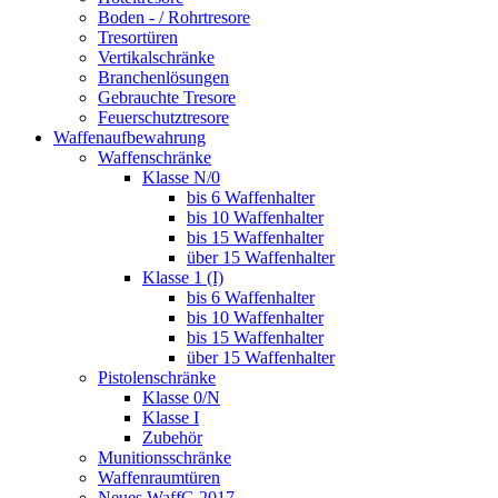
Boden - / Rohrtresore
Tresortüren
Vertikalschränke
Branchenlösungen
Gebrauchte Tresore
Feuerschutztresore
Waffenaufbewahrung
Waffenschränke
Klasse N/0
bis 6 Waffenhalter
bis 10 Waffenhalter
bis 15 Waffenhalter
über 15 Waffenhalter
Klasse 1 (I)
bis 6 Waffenhalter
bis 10 Waffenhalter
bis 15 Waffenhalter
über 15 Waffenhalter
Pistolenschränke
Klasse 0/N
Klasse I
Zubehör
Munitionsschränke
Waffenraumtüren
Neues WaffG 2017