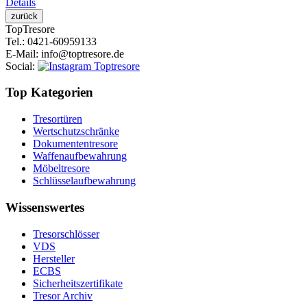
Details
Top
Tresore
Tel.
: 0421-60959133
E-Mail
: info@toptresore.de
Social
:
Top Kategorien
Tresortüren
Wertschutzschränke
Dokumententresore
Waffenaufbewahrung
Möbeltresore
Schlüsselaufbewahrung
Wissenswertes
Tresorschlösser
VDS
Hersteller
ECBS
Sicherheitszertifikate
Tresor Archiv