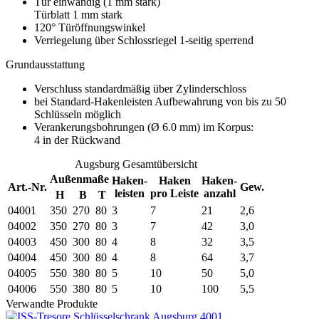
Tür einwandig (1 mm stark)
Türblatt 1 mm stark
120° Türöffnungswinkel
Verriegelung über Schlossriegel 1-seitig sperrend
Grundausstattung
Verschluss standardmäßig über Zylinderschloss
bei Standard-Hakenleisten Aufbewahrung von bis zu 50
Schlüsseln möglich
Verankerungsbohrungen (Ø 6.0 mm) im Korpus:
4 in der Rückwand
Augsburg Gesamtübersicht
Außenmaße
Haken-
Haken
Haken-
Art.-Nr.
Gew.
leisten
pro Leiste
anzahl
H
B
T
04001
350
270
80
3
7
21
2,6
04002
350
270
80
3
7
42
3,0
04003
450
300
80
4
8
32
3,5
04004
450
300
80
4
8
64
3,7
04005
550
380
80
5
10
50
5,0
04006
550
380
80
5
10
100
5,5
Verwandte Produkte