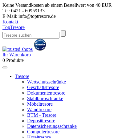
Keine Versandkosten ab einem Bestellwert von 40 EUR
Tel:
0421 - 60959133
E-Mail:
info@toptresore.de
Kontakt
Top
Tresore
Ihr Warenkorb
0
Produkte
Tresore
Wertschutzschränke
Geschäftstresore
Dokumententresore
Stahlbüroschränke
Möbeltresore
Wandtresore
BTM - Tresore
Deposittresore
Datensicherungsschränke
Computertresore
Hoteltresore