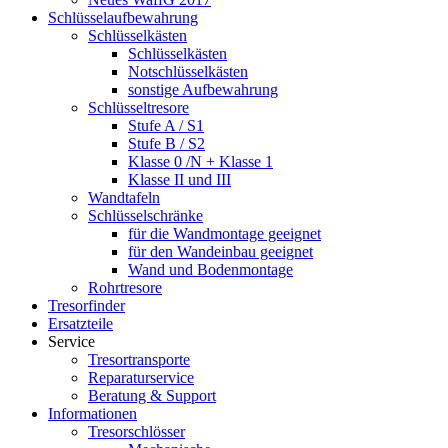
Schlüsselaufbewahrung
Schlüsselkästen
Schlüsselkästen
Notschlüsselkästen
sonstige Aufbewahrung
Schlüsseltresore
Stufe A / S1
Stufe B / S2
Klasse 0 /N + Klasse 1
Klasse II und III
Wandtafeln
Schlüsselschränke
für die Wandmontage geeignet
für den Wandeinbau geeignet
Wand und Bodenmontage
Rohrtresore
Tresorfinder
Ersatzteile
Service
Tresortransporte
Reparaturservice
Beratung & Support
Informationen
Tresorschlösser