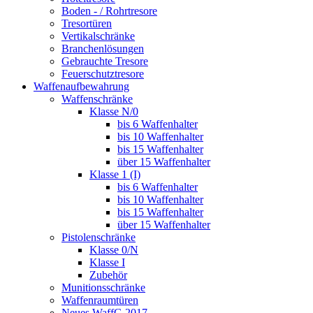
Boden - / Rohrtresore
Tresortüren
Vertikalschränke
Branchenlösungen
Gebrauchte Tresore
Feuerschutztresore
Waffenaufbewahrung
Waffenschränke
Klasse N/0
bis 6 Waffenhalter
bis 10 Waffenhalter
bis 15 Waffenhalter
über 15 Waffenhalter
Klasse 1 (I)
bis 6 Waffenhalter
bis 10 Waffenhalter
bis 15 Waffenhalter
über 15 Waffenhalter
Pistolenschränke
Klasse 0/N
Klasse I
Zubehör
Munitionsschränke
Waffenraumtüren
Neues WaffG 2017