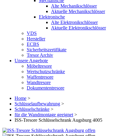
Mechanische
Alte Mechanikschlösser
Aktuelle Mechanikschlösser
Elektronische
Alte Elektronikschlösser
Aktuelle Elektronikschlösser
VDS
Hersteller
ECBS
Sicherheitszertifikate
Tresor Archiv
Unsere Angebote
Möbeltresore
Wertschutzschränke
Waffentresore
Wandtresore
Dokumententresore
Home
>
Schlüsselaufbewahrung
>
Schlüsselschränke
>
für die Wandmontage geeignet
>
ISS-Tresore Schlüsselschrank Augsburg 4005