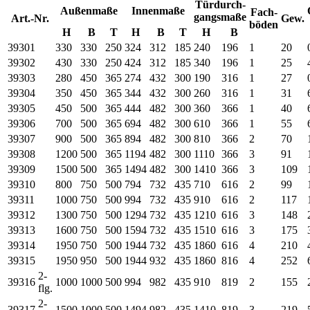
Türdurch-
Außenmaße
Innenmaße
Fach-
gangsmaße
Art.-Nr.
Gew.
böden
H
B
T
H
B
T
H
B
39301
330
330
250
324
312
185
240
196
1
20
39302
430
330
250
424
312
185
340
196
1
25
39303
280
450
365
274
432
300
190
316
1
27
39304
350
450
365
344
432
300
260
316
1
31
39305
450
500
365
444
482
300
360
366
1
40
39306
700
500
365
694
482
300
610
366
1
55
39307
900
500
365
894
482
300
810
366
2
70
39308
1200
500
365
1194
482
300
1110
366
3
91
39309
1500
500
365
1494
482
300
1410
366
3
109
39310
800
750
500
794
732
435
710
616
2
99
39311
1000
750
500
994
732
435
910
616
2
117
39312
1300
750
500
1294
732
435
1210
616
3
148
39313
1600
750
500
1594
732
435
1510
616
3
175
39314
1950
750
500
1944
732
435
1860
616
4
210
39315
1950
950
500
1944
932
435
1860
816
4
252
2-
39316
1000
1000
500
994
982
435
910
819
2
155
flg.
2-
39317
1500
1000
500
1494
982
435
1410
819
3
219