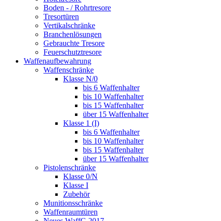
Boden - / Rohrtresore
Tresortüren
Vertikalschränke
Branchenlösungen
Gebrauchte Tresore
Feuerschutztresore
Waffenaufbewahrung
Waffenschränke
Klasse N/0
bis 6 Waffenhalter
bis 10 Waffenhalter
bis 15 Waffenhalter
über 15 Waffenhalter
Klasse 1 (I)
bis 6 Waffenhalter
bis 10 Waffenhalter
bis 15 Waffenhalter
über 15 Waffenhalter
Pistolenschränke
Klasse 0/N
Klasse I
Zubehör
Munitionsschränke
Waffenraumtüren
Neues WaffG 2017