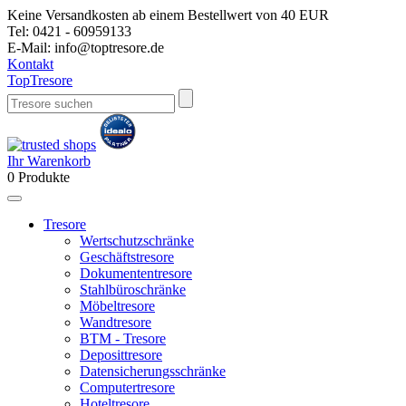
Keine Versandkosten ab einem Bestellwert von 40 EUR
Tel:
0421 - 60959133
E-Mail:
info@toptresore.de
Kontakt
Top
Tresore
Ihr Warenkorb
0
Produkte
Tresore
Wertschutzschränke
Geschäftstresore
Dokumententresore
Stahlbüroschränke
Möbeltresore
Wandtresore
BTM - Tresore
Deposittresore
Datensicherungsschränke
Computertresore
Hoteltresore