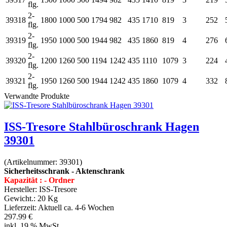
flg.
2-
39318
1800
1000
500
1794
982
435
1710
819
3
252
flg.
2-
39319
1950
1000
500
1944
982
435
1860
819
4
276
flg.
2-
39320
1200
1260
500
1194
1242
435
1110
1079
3
224
flg.
2-
39321
1950
1260
500
1944
1242
435
1860
1079
4
332
flg.
Verwandte Produkte
ISS-Tresore Stahlbüroschrank Hagen
39301
(Artikelnummer:
39301
)
Sicherheitsschrank - Aktenschrank
Kapazität : - Ordner
Hersteller:
ISS-Tresore
Gewicht.:
20 Kg
Lieferzeit:
Aktuell ca. 4-6 Wochen
297.99 €
inkl. 19 % MwSt.