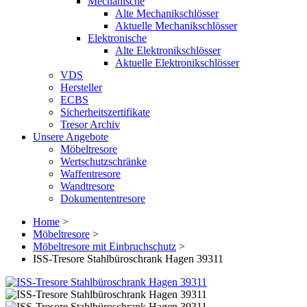
Mechanische
Alte Mechanikschlösser
Aktuelle Mechanikschlösser
Elektronische
Alte Elektronikschlösser
Aktuelle Elektronikschlösser
VDS
Hersteller
ECBS
Sicherheitszertifikate
Tresor Archiv
Unsere Angebote
Möbeltresore
Wertschutzschränke
Waffentresore
Wandtresore
Dokumententresore
Home
>
Möbeltresore
>
Möbeltresore mit Einbruchschutz
>
ISS-Tresore Stahlbüroschrank Hagen 39311