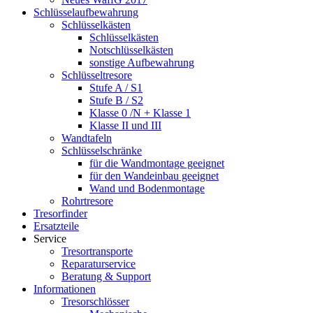
Schlüsselaufbewahrung
Schlüsselkästen
Schlüsselkästen
Notschlüsselkästen
sonstige Aufbewahrung
Schlüsseltresore
Stufe A / S1
Stufe B / S2
Klasse 0 /N + Klasse 1
Klasse II und III
Wandtafeln
Schlüsselschränke
für die Wandmontage geeignet
für den Wandeinbau geeignet
Wand und Bodenmontage
Rohrtresore
Tresorfinder
Ersatzteile
Service
Tresortransporte
Reparaturservice
Beratung & Support
Informationen
Tresorschlösser