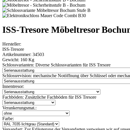
ISS-Tresore Möbeltresor Bochu
Hersteller:
ISS-Tresore
Artikelnummer:
34503
Gewicht:
160 Kg
Schlossvarianten:
Diverse Schlossvarianten für ISS Tresore
Schlossrevision:
mechanische Notöffnung über Schlüssel oder mechan
Innentresor:
Fachböden:
Zusätzliche Fachböden für ISS Tresore
Verankerungsmat.:
Farbe:
Versandart:
Zur Erläuterung der Versandarten verweisen wir auf unser