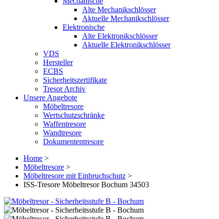
Mechanische
Alte Mechanikschlösser
Aktuelle Mechanikschlösser
Elektronische
Alte Elektronikschlösser
Aktuelle Elektronikschlösser
VDS
Hersteller
ECBS
Sicherheitszertifikate
Tresor Archiv
Unsere Angebote
Möbeltresore
Wertschutzschränke
Waffentresore
Wandtresore
Dokumententresore
Home
>
Möbeltresore
>
Möbeltresore mit Einbruchschutz
>
ISS-Tresore Möbeltresor Bochum 34503