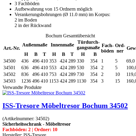
3 Fachböden
Aufbewahrung von 15 Ordnern möglich
Verankerungsbohrungen (Ø 11.0 mm) im Korpus:
2 im Boden
2 in der Rückwand
Bochum Gesamtübersicht
Türdurch-
Außenmaße
Innenmaße
Fach-
Ord-
gangsmaße
Art.-Nr.
Gew
böden
ner
H
B
T
H
B
T
H
B
34500
436
496
410
353
424
289
330
354
1
5
69,0
34501
636
496
410
553
424
289
530
354
2
5
100,
34502
836
496
410
753
424
289
730
354
2
10
119,
34503
1236
496
410
1153
424
289
1130
354
3
15
160,
Verwandte Produkte
ISS-Tresore Möbeltresor Bochum 34502
(Artikelnummer:
34502
)
Sicherheitsschrank - Möbeltresor
Fachböden: 2 | Ordner: 10
Hersteller:
ISS-Tresore