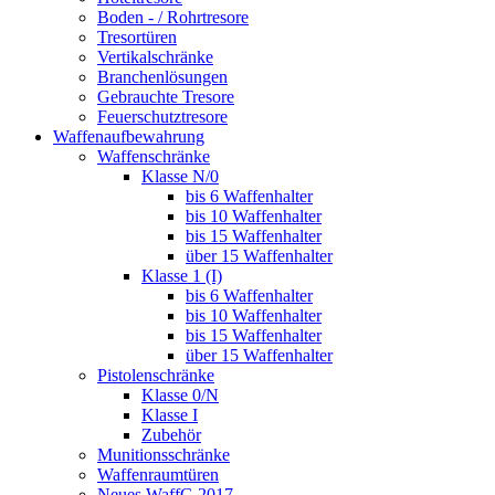
Boden - / Rohrtresore
Tresortüren
Vertikalschränke
Branchenlösungen
Gebrauchte Tresore
Feuerschutztresore
Waffenaufbewahrung
Waffenschränke
Klasse N/0
bis 6 Waffenhalter
bis 10 Waffenhalter
bis 15 Waffenhalter
über 15 Waffenhalter
Klasse 1 (I)
bis 6 Waffenhalter
bis 10 Waffenhalter
bis 15 Waffenhalter
über 15 Waffenhalter
Pistolenschränke
Klasse 0/N
Klasse I
Zubehör
Munitionsschränke
Waffenraumtüren
Neues WaffG 2017