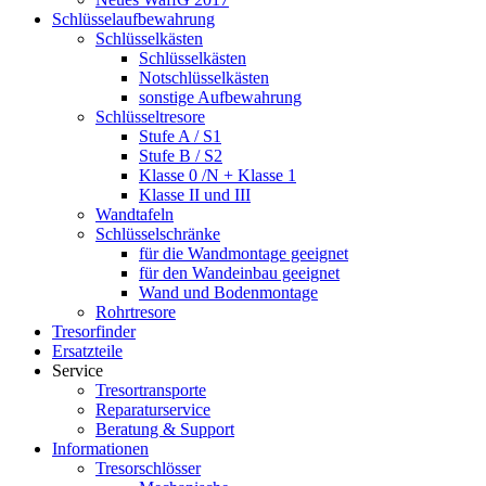
Schlüsselaufbewahrung
Schlüsselkästen
Schlüsselkästen
Notschlüsselkästen
sonstige Aufbewahrung
Schlüsseltresore
Stufe A / S1
Stufe B / S2
Klasse 0 /N + Klasse 1
Klasse II und III
Wandtafeln
Schlüsselschränke
für die Wandmontage geeignet
für den Wandeinbau geeignet
Wand und Bodenmontage
Rohrtresore
Tresorfinder
Ersatzteile
Service
Tresortransporte
Reparaturservice
Beratung & Support
Informationen
Tresorschlösser