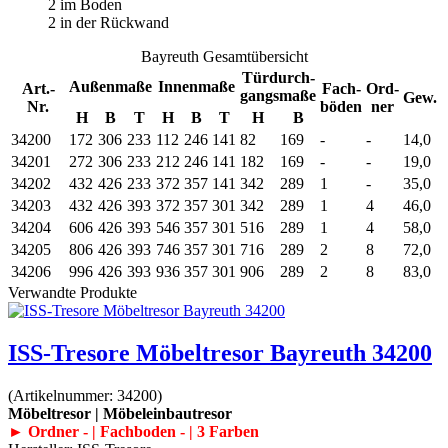
2 im Boden
2 in der Rückwand
Bayreuth Gesamtübersicht
Türdurch-
Außenmaße
Innenmaße
Art.-
Fach-
Ord-
gangsmaße
Gew.
Nr.
böden
ner
H
B
T
H
B
T
H
B
34200
172
306
233
112
246
141
82
169
-
-
14,0
34201
272
306
233
212
246
141
182
169
-
-
19,0
34202
432
426
233
372
357
141
342
289
1
-
35,0
34203
432
426
393
372
357
301
342
289
1
4
46,0
34204
606
426
393
546
357
301
516
289
1
4
58,0
34205
806
426
393
746
357
301
716
289
2
8
72,0
34206
996
426
393
936
357
301
906
289
2
8
83,0
Verwandte Produkte
ISS-Tresore Möbeltresor Bayreuth 34200
(Artikelnummer:
34200
)
Möbeltresor | Möbeleinbautresor
► Ordner - | Fachboden - | 3 Farben