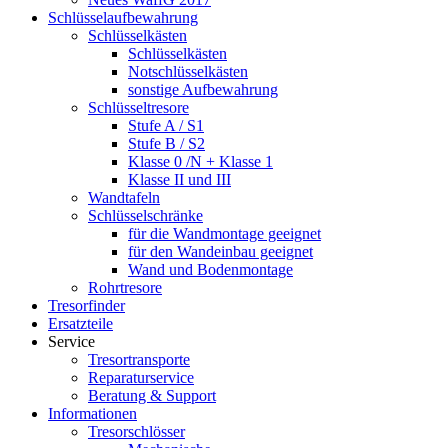
Schlüsselaufbewahrung
Schlüsselkästen
Schlüsselkästen
Notschlüsselkästen
sonstige Aufbewahrung
Schlüsseltresore
Stufe A / S1
Stufe B / S2
Klasse 0 /N + Klasse 1
Klasse II und III
Wandtafeln
Schlüsselschränke
für die Wandmontage geeignet
für den Wandeinbau geeignet
Wand und Bodenmontage
Rohrtresore
Tresorfinder
Ersatzteile
Service
Tresortransporte
Reparaturservice
Beratung & Support
Informationen
Tresorschlösser