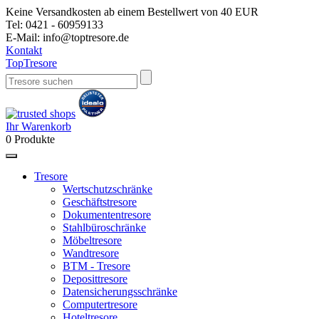
Keine Versandkosten ab einem Bestellwert von 40 EUR
Tel:
0421 - 60959133
E-Mail:
info@toptresore.de
Kontakt
Top
Tresore
Ihr Warenkorb
0
Produkte
Tresore
Wertschutzschränke
Geschäftstresore
Dokumententresore
Stahlbüroschränke
Möbeltresore
Wandtresore
BTM - Tresore
Deposittresore
Datensicherungsschränke
Computertresore
Hoteltresore