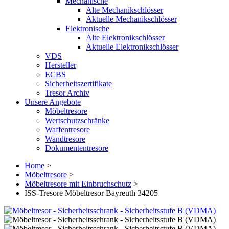
Mechanische
Alte Mechanikschlösser
Aktuelle Mechanikschlösser
Elektronische
Alte Elektronikschlösser
Aktuelle Elektronikschlösser
VDS
Hersteller
ECBS
Sicherheitszertifikate
Tresor Archiv
Unsere Angebote
Möbeltresore
Wertschutzschränke
Waffentresore
Wandtresore
Dokumententresore
Home
>
Möbeltresore
>
Möbeltresore mit Einbruchschutz
>
ISS-Tresore Möbeltresor Bayreuth 34205