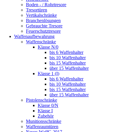
Boden - / Rohrtresore
Tresortüren
Vertikalschränke
Branchenlösungen
Gebrauchte Tresore
Feuerschutztresore
Waffenaufbewahrung
Waffenschränke
Klasse N/0
bis 6 Waffenhalter
bis 10 Waffenhalter
bis 15 Waffenhalter
über 15 Waffenhalter
Klasse 1 (I)
bis 6 Waffenhalter
bis 10 Waffenhalter
bis 15 Waffenhalter
über 15 Waffenhalter
Pistolenschränke
Klasse 0/N
Klasse I
Zubehör
Munitionsschränke
Waffenraumtüren
Neues WaffG 2017