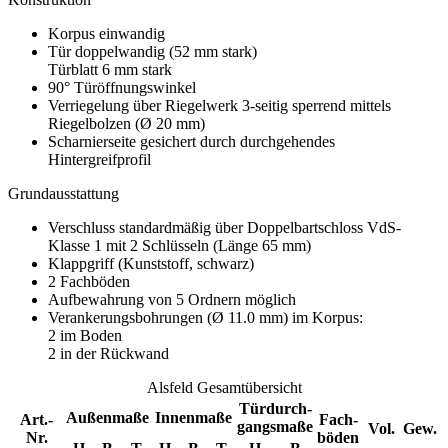
Korpus einwandig
Tür doppelwandig (52 mm stark)
Türblatt 6 mm stark
90° Türöffnungswinkel
Verriegelung über Riegelwerk 3-seitig sperrend mittels
Riegelbolzen (Ø 20 mm)
Scharnierseite gesichert durch durchgehendes
Hintergreifprofil
Grundausstattung
Verschluss standardmäßig über Doppelbartschloss VdS-
Klasse 1 mit 2 Schlüsseln (Länge 65 mm)
Klappgriff (Kunststoff, schwarz)
2 Fachböden
Aufbewahrung von 5 Ordnern möglich
Verankerungsbohrungen (Ø 11.0 mm) im Korpus:
2 im Boden
2 in der Rückwand
Alsfeld Gesamtübersicht
Türdurch-
Außenmaße
Innenmaße
Art.-
Fach-
gangsmaße
Vol.
Gew.
Nr.
böden