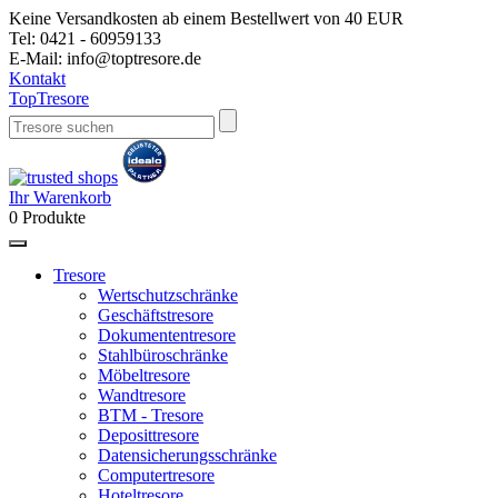
Keine Versandkosten ab einem Bestellwert von 40 EUR
Tel:
0421 - 60959133
E-Mail:
info@toptresore.de
Kontakt
Top
Tresore
Ihr Warenkorb
0
Produkte
Tresore
Wertschutzschränke
Geschäftstresore
Dokumententresore
Stahlbüroschränke
Möbeltresore
Wandtresore
BTM - Tresore
Deposittresore
Datensicherungsschränke
Computertresore
Hoteltresore