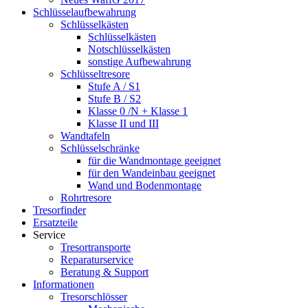
Schlüsselaufbewahrung
Schlüsselkästen
Schlüsselkästen
Notschlüsselkästen
sonstige Aufbewahrung
Schlüsseltresore
Stufe A / S1
Stufe B / S2
Klasse 0 /N + Klasse 1
Klasse II und III
Wandtafeln
Schlüsselschränke
für die Wandmontage geeignet
für den Wandeinbau geeignet
Wand und Bodenmontage
Rohrtresore
Tresorfinder
Ersatzteile
Service
Tresortransporte
Reparaturservice
Beratung & Support
Informationen
Tresorschlösser