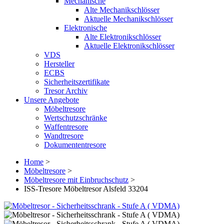
Mechanische
Alte Mechanikschlösser
Aktuelle Mechanikschlösser
Elektronische
Alte Elektronikschlösser
Aktuelle Elektronikschlösser
VDS
Hersteller
ECBS
Sicherheitszertifikate
Tresor Archiv
Unsere Angebote
Möbeltresore
Wertschutzschränke
Waffentresore
Wandtresore
Dokumententresore
Home
>
Möbeltresore
>
Möbeltresore mit Einbruchschutz
>
ISS-Tresore Möbeltresor Alsfeld 33204