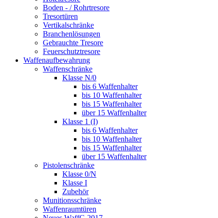
Boden - / Rohrtresore
Tresortüren
Vertikalschränke
Branchenlösungen
Gebrauchte Tresore
Feuerschutztresore
Waffenaufbewahrung
Waffenschränke
Klasse N/0
bis 6 Waffenhalter
bis 10 Waffenhalter
bis 15 Waffenhalter
über 15 Waffenhalter
Klasse 1 (I)
bis 6 Waffenhalter
bis 10 Waffenhalter
bis 15 Waffenhalter
über 15 Waffenhalter
Pistolenschränke
Klasse 0/N
Klasse I
Zubehör
Munitionsschränke
Waffenraumtüren
Neues WaffG 2017