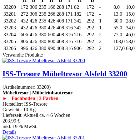
H
B
T
H
B
T
H
B
33200
172
306
235
166
288
171
82
172
-
8,0
10,0
33201
272
306
235
266
288
171
182
172
-
13,0
15,0
33202
432
426
235
426
408
171
342
292
1
30,0
28,0
33203
432
426
380
426
408
316
342
292
1
55,0
34,0
33204
606
426
380
600
408
316
516
292
2
77,0
46,0
33205
806
426
380
800
408
316
716
292
2
103,0
58,0
33206
996
426
380
990
408
316
906
292
2
127,0
68,0
Verwandte Produkte
ISS-Tresore Möbeltresor Alsfeld 33200
(Artikelnummer:
33200
)
Möbeltresor | Möbeleinbautresor
► - Fachboden | 3 Farben
Hersteller:
ISS-Tresore
Gewicht.:
10 Kg
Lieferzeit:
Aktuell ca. 4-6 Wochen
203.99 €
inkl. 19 % MwSt.
Details