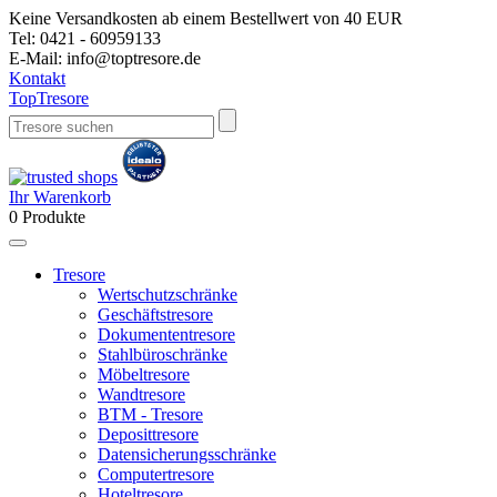
Keine Versandkosten ab einem Bestellwert von 40 EUR
Tel:
0421 - 60959133
E-Mail:
info@toptresore.de
Kontakt
Top
Tresore
Ihr Warenkorb
0
Produkte
Tresore
Wertschutzschränke
Geschäftstresore
Dokumententresore
Stahlbüroschränke
Möbeltresore
Wandtresore
BTM - Tresore
Deposittresore
Datensicherungsschränke
Computertresore
Hoteltresore