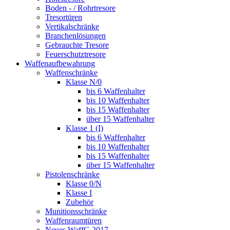
Boden - / Rohrtresore
Tresortüren
Vertikalschränke
Branchenlösungen
Gebrauchte Tresore
Feuerschutztresore
Waffenaufbewahrung
Waffenschränke
Klasse N/0
bis 6 Waffenhalter
bis 10 Waffenhalter
bis 15 Waffenhalter
über 15 Waffenhalter
Klasse 1 (I)
bis 6 Waffenhalter
bis 10 Waffenhalter
bis 15 Waffenhalter
über 15 Waffenhalter
Pistolenschränke
Klasse 0/N
Klasse I
Zubehör
Munitionsschränke
Waffenraumtüren
Neues WaffG 2017