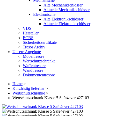
Mechanische
Alte Mechanikschlösser
Aktuelle Mechanikschlösser
Elektronische
Alte Elektronikschlösser
Aktuelle Elektronikschlösser
VDS
Hersteller
ECBS
Sicherheitszertifikate
Tresor Archiv
Unsere Angebote
Möbeltresore
Wertschutzschränke
Waffentresore
Wandtresore
Dokumententresore
Home
>
Kurzfristig lieferbar
>
Wertschutzschränke
>
Wertschutzschrank Klasse 5 Safe4ever 427103