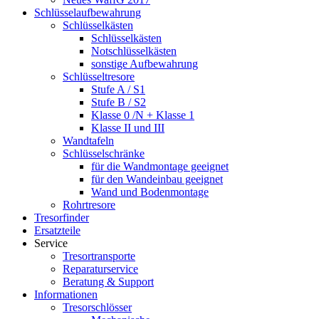
Schlüsselaufbewahrung
Schlüsselkästen
Schlüsselkästen
Notschlüsselkästen
sonstige Aufbewahrung
Schlüsseltresore
Stufe A / S1
Stufe B / S2
Klasse 0 /N + Klasse 1
Klasse II und III
Wandtafeln
Schlüsselschränke
für die Wandmontage geeignet
für den Wandeinbau geeignet
Wand und Bodenmontage
Rohrtresore
Tresorfinder
Ersatzteile
Service
Tresortransporte
Reparaturservice
Beratung & Support
Informationen
Tresorschlösser