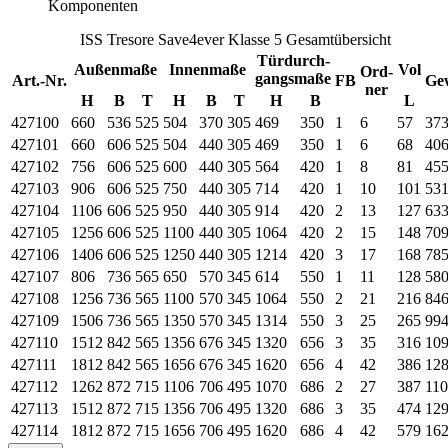
Komponenten
ISS Tresore Save4ever Klasse 5 Gesamtübersicht
Türdurch-
Außenmaße
Innenmaße
Vol
Ord-
gangsmaße
Art.-Nr.
FB
Ge
ner
H
B
T
H
B
T
H
B
L
427100
660
536
525
504
370
305
469
350
1
6
57
37
427101
660
606
525
504
440
305
469
350
1
6
68
40
427102
756
606
525
600
440
305
564
420
1
8
81
45
427103
906
606
525
750
440
305
714
420
1
10
101
53
427104
1106
606
525
950
440
305
914
420
2
13
127
63
427105
1256
606
525
1100
440
305
1064
420
2
15
148
70
427106
1406
606
525
1250
440
305
1214
420
3
17
168
78
427107
806
736
565
650
570
345
614
550
1
11
128
58
427108
1256
736
565
1100
570
345
1064
550
2
21
216
84
427109
1506
736
565
1350
570
345
1314
550
3
25
265
99
427110
1512
842
565
1356
676
345
1320
656
3
35
316
10
427111
1812
842
565
1656
676
345
1620
656
4
42
386
12
427112
1262
872
715
1106
706
495
1070
686
2
27
387
11
427113
1512
872
715
1356
706
495
1320
686
3
35
474
12
427114
1812
872
715
1656
706
495
1620
686
4
42
579
16