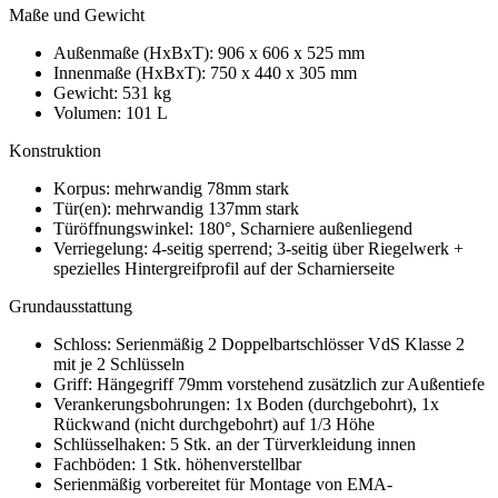
Maße und Gewicht
Außenmaße (HxBxT): 906 x 606 x 525 mm
Innenmaße (HxBxT): 750 x 440 x 305 mm
Gewicht: 531 kg
Volumen: 101 L
Konstruktion
Korpus: mehrwandig 78mm stark
Tür(en): mehrwandig 137mm stark
Türöffnungswinkel: 180°, Scharniere außenliegend
Verriegelung: 4-seitig sperrend; 3-seitig über Riegelwerk +
spezielles Hintergreifprofil auf der Scharnierseite
Grundausstattung
Schloss: Serienmäßig 2 Doppelbartschlösser VdS Klasse 2
mit je 2 Schlüsseln
Griff: Hängegriff 79mm vorstehend zusätzlich zur Außentiefe
Verankerungsbohrungen: 1x Boden (durchgebohrt), 1x
Rückwand (nicht durchgebohrt) auf 1/3 Höhe
Schlüsselhaken: 5 Stk. an der Türverkleidung innen
Fachböden: 1 Stk. höhenverstellbar
Serienmäßig vorbereitet für Montage von EMA-