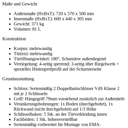
Maße und Gewicht
Außenmaße (HxBxT): 720 x 570 x 500 mm
Innenmaße (HxBxT): 600 x 440 x 305 mm
Gewicht: 371 kg
Volumen: 81 L
Konstruktion
Korpus: mehrwandig
Tür(en): mehrwandig
Türöffnungswinkel: 180°, Scharniere außenliegend
Verriegelung: 4-seitig sperrend; 3-seitig über Riegelwerk +
spezielles Hintergreifprofil auf der Scharnierseite
Grundausstattung
Schloss: Serienmäßig 2 Doppelbartschlösser VdS Klasse 2
mit je 2 Schlüsseln
Griff: Hängegriff 79mm vorstehend zusätzlich zur Außentiefe
Verankerungsbohrungen: 1x Boden (durchgebohrt), 1x
Rückwand (nicht durchgebohrt) auf 1/3 Höhe
Schlüsselhaken: 5 Stk. an der Türverkleidung innen
Fachböden: 1 Stk. höhenverstellbar
Serienmäßig vorbereitet für Montage von EMA-