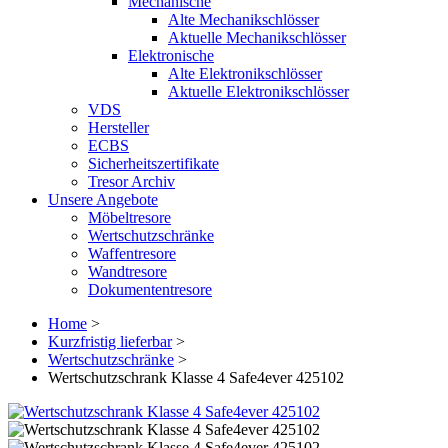
Mechanische
Alte Mechanikschlösser
Aktuelle Mechanikschlösser
Elektronische
Alte Elektronikschlösser
Aktuelle Elektronikschlösser
VDS
Hersteller
ECBS
Sicherheitszertifikate
Tresor Archiv
Unsere Angebote
Möbeltresore
Wertschutzschränke
Waffentresore
Wandtresore
Dokumententresore
Home
>
Kurzfristig lieferbar
>
Wertschutzschränke
>
Wertschutzschrank Klasse 4 Safe4ever 425102