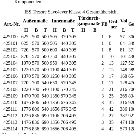
Komponenten
ISS Tresore Save4ever Klasse 4 Gesamtübersicht
Türdurch-
Außenmaße
Innenmaße
Vol
Ord-
gangsmaße
Art.-Nr.
FB
Ge
ner
H
B
T
H
B
T
H
B
L
425100
625
500
500
505
370
305
1
6
57
30
425101
625
570
500
505
440
305
1
6
64
34
425102
720
570
500
600
440
305
1
8
81
37
425103
870
570
500
750
440
305
1
10
101
43
425104
1070
570
500
950
440
305
2
13
127
52
425105
1220
570
500
1100
440
305
2
15
148
58
425106
1370
570
500
1250
440
305
3
17
168
65
425107
770
700
540
650
570
345
1
11
128
47
425108
1220
700
540
1100
570
345
2
21
216
70
425109
1470
700
540
1350
570
345
3
25
265
83
425110
1476
806
540
1356
676
345
3
35
316
92
425111
1776
806
540
1656
676
345
4
42
386
10
425112
1226
836
690
1106
706
495
2
27
387
92
425113
1476
836
690
1356
706
495
3
35
474
10
425114
1776
836
690
1656
706
495
4
42
579
12