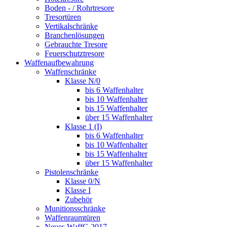
Boden - / Rohrtresore
Tresortüren
Vertikalschränke
Branchenlösungen
Gebrauchte Tresore
Feuerschutztresore
Waffenaufbewahrung
Waffenschränke
Klasse N/0
bis 6 Waffenhalter
bis 10 Waffenhalter
bis 15 Waffenhalter
über 15 Waffenhalter
Klasse 1 (I)
bis 6 Waffenhalter
bis 10 Waffenhalter
bis 15 Waffenhalter
über 15 Waffenhalter
Pistolenschränke
Klasse 0/N
Klasse I
Zubehör
Munitionsschränke
Waffenraumtüren
Neues WaffG 2017