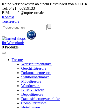
Keine Versandkosten ab einem Bestellwert von 40 EUR
Tel:
0421 - 60959133
E-Mail:
info@toptresore.de
Kontakt
Top
Tresore
Ihr Warenkorb
0
Produkte
Tresore
Wertschutzschränke
Geschäftstresore
Dokumententresore
Stahlbüroschränke
Möbeltresore
Wandtresore
BTM - Tresore
Deposittresore
Datensicherungsschränke
Computertresore
Hoteltresore