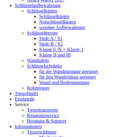
Schlüsselaufbewahrung
Schlüsselkästen
Schlüsselkästen
Notschlüsselkästen
sonstige Aufbewahrung
Schlüsseltresore
Stufe A / S1
Stufe B / S2
Klasse 0 /N + Klasse 1
Klasse II und III
Wandtafeln
Schlüsselschränke
für die Wandmontage geeignet
für den Wandeinbau geeignet
Wand und Bodenmontage
Rohrtresore
Tresorfinder
Ersatzteile
Service
Tresortransporte
Reparaturservice
Beratung & Support
Informationen
Tresorschlösser