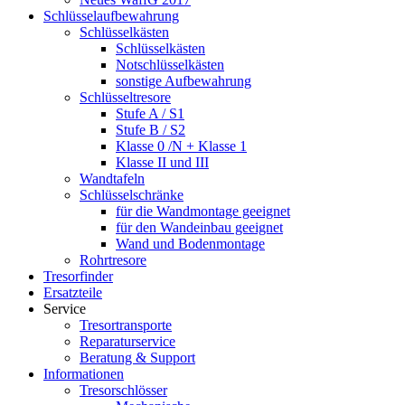
Schlüsselaufbewahrung
Schlüsselkästen
Schlüsselkästen
Notschlüsselkästen
sonstige Aufbewahrung
Schlüsseltresore
Stufe A / S1
Stufe B / S2
Klasse 0 /N + Klasse 1
Klasse II und III
Wandtafeln
Schlüsselschränke
für die Wandmontage geeignet
für den Wandeinbau geeignet
Wand und Bodenmontage
Rohrtresore
Tresorfinder
Ersatzteile
Service
Tresortransporte
Reparaturservice
Beratung & Support
Informationen
Tresorschlösser