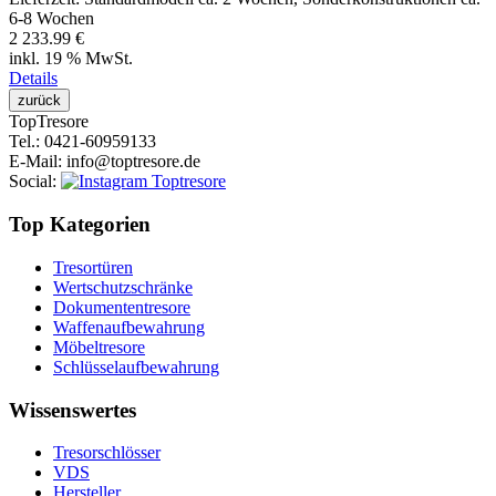
6-8 Wochen
2 233.99 €
inkl. 19 % MwSt.
Details
Top
Tresore
Tel.
: 0421-60959133
E-Mail
: info@toptresore.de
Social
:
Top Kategorien
Tresortüren
Wertschutzschränke
Dokumententresore
Waffenaufbewahrung
Möbeltresore
Schlüsselaufbewahrung
Wissenswertes
Tresorschlösser
VDS
Hersteller