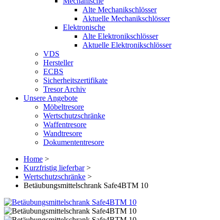
Mechanische
Alte Mechanikschlösser
Aktuelle Mechanikschlösser
Elektronische
Alte Elektronikschlösser
Aktuelle Elektronikschlösser
VDS
Hersteller
ECBS
Sicherheitszertifikate
Tresor Archiv
Unsere Angebote
Möbeltresore
Wertschutzschränke
Waffentresore
Wandtresore
Dokumententresore
Home
>
Kurzfristig lieferbar
>
Wertschutzschränke
>
Betäubungsmittelschrank Safe4BTM 10