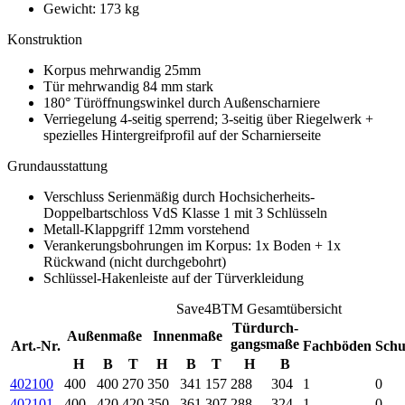
Gewicht: 173 kg
Konstruktion
Korpus mehrwandig 25mm
Tür mehrwandig 84 mm stark
180° Türöffnungswinkel durch Außenscharniere
Verriegelung 4-seitig sperrend; 3-seitig über Riegelwerk +
spezielles Hintergreifprofil auf der Scharnierseite
Grundausstattung
Verschluss Serienmäßig durch Hochsicherheits-
Doppelbartschloss VdS Klasse 1 mit 3 Schlüsseln
Metall-Klappgriff 12mm vorstehend
Verankerungsbohrungen im Korpus: 1x Boden + 1x
Rückwand (nicht durchgebohrt)
Schlüssel-Hakenleiste auf der Türverkleidung
Save4BTM Gesamtübersicht
Türdurch-
Außenmaße
Innenmaße
gangsmaße
Art.-Nr.
Fachböden
Schu
H
B
T
H
B
T
H
B
402100
400
400
270
350
341
157
288
304
1
0
402101
400
420
420
350
361
307
288
324
1
0