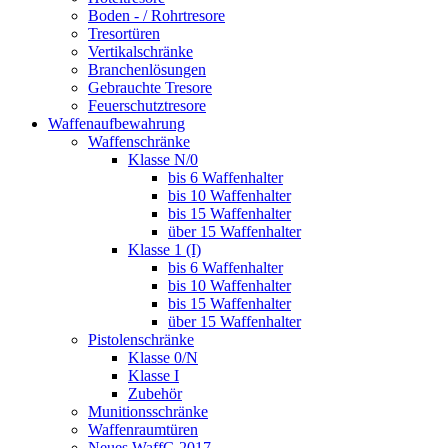
Boden - / Rohrtresore
Tresortüren
Vertikalschränke
Branchenlösungen
Gebrauchte Tresore
Feuerschutztresore
Waffenaufbewahrung
Waffenschränke
Klasse N/0
bis 6 Waffenhalter
bis 10 Waffenhalter
bis 15 Waffenhalter
über 15 Waffenhalter
Klasse 1 (I)
bis 6 Waffenhalter
bis 10 Waffenhalter
bis 15 Waffenhalter
über 15 Waffenhalter
Pistolenschränke
Klasse 0/N
Klasse I
Zubehör
Munitionsschränke
Waffenraumtüren
Neues WaffG 2017