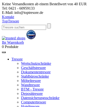
Keine Versandkosten ab einem Bestellwert von 40 EUR
Tel:
0421 - 60959133
E-Mail:
info@toptresore.de
Kontakt
Top
Tresore
Ihr Warenkorb
0
Produkte
Tresore
Wertschutzschränke
Geschäftstresore
Dokumententresore
Stahlbüroschränke
Möbeltresore
Wandtresore
BTM - Tresore
Deposittresore
Datensicherungsschränke
Computertresore
Hoteltresore