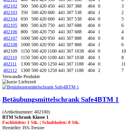
402102
500
500
420
450
441
307
388
404
0
3
402103
350
500
420
600
441
307
538
404
1
2
402104
650
500
420
600
441
307
538
404
0
5
402105
800
500
420
750
441
307
688
404
0
6
402106
800
500
420
750
441
307
688
404
1
4
402107
1000
500
420
950
441
307
888
404
0
8
402108
1000
500
420
950
441
307
888
404
1
6
402109
1150
500
420
1100
441
307
1038
404
0
10
402110
1150
500
420
1100
441
307
1038
404
1
8
402111
1300
500
420
1250
441
307
1188
404
0
11
402112
1300
500
420
1250
441
307
1188
404
2
7
Verwandte Produkte
Betäubungsmittelschrank Safe4BTM 1
(Artikelnummer:
402100
)
BTM Schrank Klasse 1
Fachböden: 1 Stk. | Schubladen: 0 Stk.
Hersteller:
ISS-Tresore